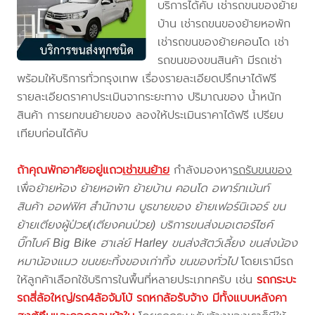
บริการได้คับ เช่ารถขนของย้าย
บ้าน เช่ารถขนของย้ายหอพัก
เช่ารถขนของย้ายคอนโด เช่า
รถขนของขนสินค้า มีรถเช่า
พร้อมให้บริการทั่วกรุงเทพ เรื่องรายละเอียดปรึกษาได้ฟรี
รายละเอียดราคาประเมินจากระยะทาง ปริมาณของ น้ำหนัก
สินค้า การยกขนย้ายของ ลองให้ประเมินราคาได้ฟรี เปรียบ
เทียบก่อนได้คับ
ถ้าคุณพักอาศัยอยู่แถว
เช่าขนย้าย
กำลังมองหา
รถรับขนของ
เพื่อ
ย้ายห้อง ย้ายหอพัก ย้ายบ้าน คอนโด อพาร์ทเม้นท์
สินค้า ออฟฟิศ สำนักงาน บูธขายของ ย้ายเฟอร์นิเจอร์ ขน
ย้ายเตียงผู้ป่วย(เตียงคนป่วย) บริการขนส่งมอเตอร์ไซค์
บิ๊กไบค์ Big Bike ฮาเล่ย์ Harley ขนส่งสัตว์เลี้ยง ขนส่งน้อง
หมาน้องแมว ขนขยะทิ้งของเก่าทิ้ง ขนของทั่วไป
โดยเรามีรถ
ให้ลูกค้าเลือกใช้บริการในพื้นที่หลายประเภทครับ เช่น
รถกระบะ
รถสี่ล้อใหญ่/รถ4ล้อจัมโบ้ รถหกล้อรับจ้าง มีทั้งแบบหลังคา