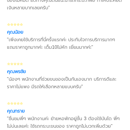
ของไม่หมด แต่ทางคุณต้นแนะนำรถกระบะก็พอ ทำให้ประหยัด
เงินหลายบาทเลยครับ"
⭐⭐⭐⭐⭐
คุณน้อย
"เพิ่งเคยใช้บริการที่นี่ครั้งแรกค่ะ ประทับใจการบริการมากๆ
แถมราคาถูกมากค่ะ เต็ม10ไม่หัก เยี่ยมมากค่ะ"
⭐⭐⭐⭐⭐
คุณพรชัย
"น้องๆ พนักงานที่ช่วยขนของเป็นกันเองมาก บริการดีและ
ราคาไม่แพง มีรถให้เลือกหลายแบบครับ"
⭐⭐⭐⭐⭐
คุณทราย
"ชื่นชมพี่ๆ พนักงานค่ะ ย้ายหอพักอยู่ชั้น 3 ต้องใช้บันได พี่ๆ
ไม่บ่นเลยค่ะ ใช้รถกระบะขนของ ราคาถูกไม่บวกเพิ่มด้วย"