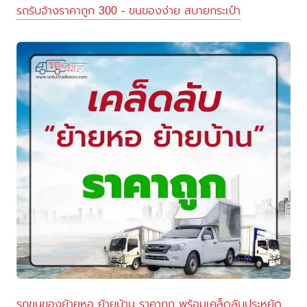
รถรับจ้างราคาถูก 300 - ขนของง่าย สบายกระเป๋า
รถขนของย้ายหอ ย้ายบ้าน ราคาถูก พร้อมเคล็ดลับประหยัด