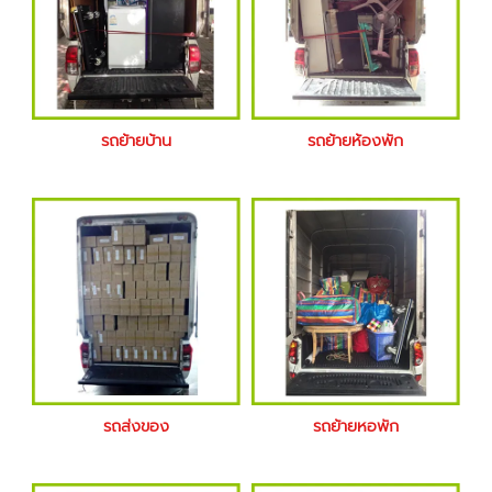
รถย้ายบ้าน
รถย้ายห้องพัก
รถส่งของ
รถย้ายหอพัก