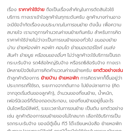
เรื่อง
ราคาค่าใช้จ่าย
ถือเป็นเรื่องสำคัญในการตัดสินใจใช้
บริการ ทางเราเข้าใจลูกค้าในทุกระดับครับ ลูกค้าบางท่านอาจ
จะมีข้อจำกัดเรื่อง
งบประมาณในการขนย้าย
ดังนั้น เพื่อความ
สบายใจ เรามาดูการคำนวณค่าขนย้ายกันครับ สำหรับการคิด
ราคาค่าใช้จ่ายไม่ว่าจะเป็นการขนย้ายของทั่วไป
ขนของย้าย
บ้าน ย้ายห้องพัก หอพัก คอนโด ย้ายมอเตอร์ไซค์ ขนส่ง
สินค้า ย้ายบูธ หรือขนของอื่นๆ
ไม่ว่าลูกค้าจะใช้บริการเป็นรถ
กระบะรับจ้าง รถ4ล้อใหญ่รับจ้าง หรือรถ6ล้อรับจ้าง ทางเรา
มีหลายปัจจัยในการคิดคำนวณค่าขนย้ายครับ
ยกตัวอย่างเช่น
ถ้าลูกค้าต้องการ
ย้ายบ้าน
ย้ายหอพัก
การคิดราคาก็ขึ้นอยู่ว่า
ประเภทรถที่ใช้รถ, ระยะทางจากต้นทาง ไปยังปลายทาง (คิด
จากจุดเริ่มต้นของลูกค้า), จำนวนของที่ขนย้าย, น้ำหนัก,
เฟอร์นิเจอร์ที่ต้องถอดประกอบ, ของที่ขนย้ายอยู่ชั้นอะไร
บันไดหรือมีลิฟต์, ระยะเวลาในการขนย้าย เป็นต้น ยกตัวอย่าง
เช่น ลูกค้าต้องการขนย้ายของไม่ไกลมาก เลือกใช้บริการเป็น
รถกระบะรับจ้าง ของมีตู้เย็น ทีวี โต๊ะเขียนหนังสือ ย้ายหอพัก