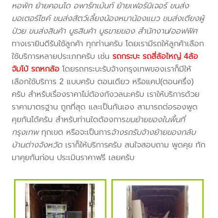
หอพัก ย้ายคอนโด อพาร์ทเม้นท์ ย้ายเฟอร์นิเจอร์ ขนส่ง
มอเตอร์ไซค์ ขนส่งสัตว์เลี้ยงน้องหมาน้องแมว ขนส่งเตียงผู้
ป่วย ขนส่งสินค้า บูธสินค้า บูธขายของ สำนักงาน/ออฟฟิศ
ทางเรายินดีรับใช้ลูกค้า ทุกท่านครับ โดยเรามีรถให้ลูกค้าเลือก
ใช้บริการหลายประเภทครับ เช่น
รถกระบะ รถสี่ล้อใหญ่ 4ล้อ
จัมโบ้ รถหกล้อ
โดยรถกระบะรับจ้างกรุงเทพของเราก็มีให้
เลือกใช้บริการ 2 แบบครับ ตอนเดียว หรือแคป(ตอนครึ่ง)
ครับ สำหรับเรื่องราคาไม่ต้องกังวลนะครับ เราให้บริการด้วย
ราคามาตรฐาน ถูกที่สุด และเป็นกันเอง สามารถต่อรองพูด
คุยกันได้ครับ สำหรับท่านใดต้องการ
ขนย้ายของในพื้นที่
กรุงเทพ
ทุกเขต หรือจะเป็นการ
จ้างรถรับจ้างย้ายของกลับ
บ้านต่างจังหวัด
เราก็ให้บริการครับ สนใจสอบถาม พูดคุย ทัก
มาคุยกันก่อน ประเมินราคาฟรี เลยครับ