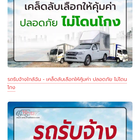
รถรับจ้างใกล้ฉัน - เคล็ดลับเลือกให้คุ้มค่า ปลอดภัย ไม่โดน
โกง