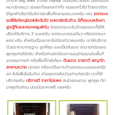
บิ๊กไบค์ Big Bike ฮาเล่ย์ Harley ขนส่งสัตว์เลี้ยง ขนส่งน้อง
หมาน้องแมว ขนขยะทิ้งของเก่าทิ้ง ขนของทั่วไป
โดยเรามีรถ
ให้ลูกค้าเลือกใช้บริการในพื้นที่หลายประเภทครับ เช่น
รถกระบะ
รถสี่ล้อใหญ่/รถ4ล้อจัมโบ้ รถหกล้อรับจ้าง มีทั้งแบบหลังคา
สูงตู้ทึบและคอกคลุมผ้าใบ
โดยรถกระบะรับจ้างของเราก็มีให้
เลือกใช้บริการ 2 แบบครับ รถกระบะตอนเดียว หรือรถกระบะ
แคป ครับ สำหรับเรื่องราคาไม่ต้องกังวลนะครับ เราให้บริการ
ด้วยราคามาตรฐาน ถูกที่สุด และเป็นกันเอง สามารถต่อรอง
พูดคุยกันได้ครับ สำหรับท่านใดต้องการ
ขนย้ายของในพื้นที่
แถวหอการค้า
หรือพื้นที่ใกล้เคียง
ดินแดง ราชเทวี พญาไท
สะพานควาย
ทุกเขต หรือจะเป็นการ
จ้างรถกระบะขนของหรือ
รถ 4ล้อ/6ล้อรับจ้าง ย้ายของกลับบ้านต่างจังหวัด
เราก็ให้
บริการครับ
บริการดี ราคาไม่แพง
สนใจสอบถาม พูดคุย ทัก
มาคุยกันก่อน ประเมินราคาฟรี เลยครับ