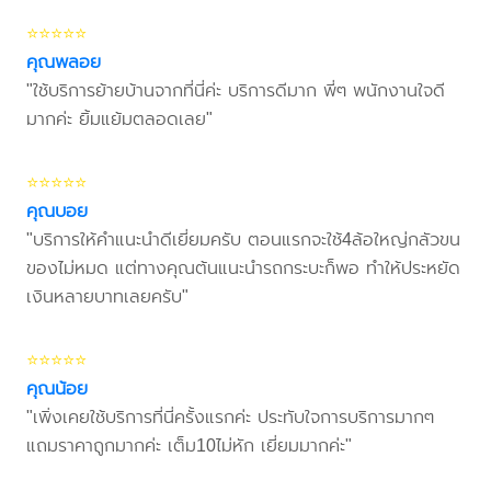
⭐⭐⭐⭐⭐
คุณพลอย
"ใช้บริการย้ายบ้านจากที่นี่ค่ะ บริการดีมาก พี่ๆ พนักงานใจดี
มากค่ะ ยิ้มแย้มตลอดเลย"
⭐⭐⭐⭐⭐
คุณบอย
"บริการให้คำแนะนำดีเยี่ยมครับ ตอนแรกจะใช้4ล้อใหญ่กลัวขน
ของไม่หมด แต่ทางคุณต้นแนะนำรถกระบะก็พอ ทำให้ประหยัด
เงินหลายบาทเลยครับ"
⭐⭐⭐⭐⭐
คุณน้อย
"เพิ่งเคยใช้บริการที่นี่ครั้งแรกค่ะ ประทับใจการบริการมากๆ
แถมราคาถูกมากค่ะ เต็ม10ไม่หัก เยี่ยมมากค่ะ"