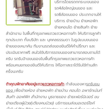
บริการโดยรถกกระบะขนของ
รถ4ล้อใหญ่ขนของ และ
รถ6ล้อขนของ ประเภทงานให้
บริการ ย้ายบ้าน ย้ายหอพัก
ย้ายคอนโด ย้ายสินค้า ย้าย
สำนักงาน ในพื้นที่กรุงเทพแถวแถวหอการค้า ให้บริการลูกค้า
ทุกประเภท ทั้งบริษัท และ บุคคลธรรมดา ในรูปแบบขนของ
ย้ายของเหมาคัน ทีมงานรถส่งของยินดีให้คำปรึกษา และ
ประเมินราคาฟรี สนใจใช้บริการรถขนของสามารถสอบถามได้
ครับ รถรับจ้างขนของในพื้นที่กรุงเทพแถวแถวหอการค้า
พร้อมคนยกของยินดีให้บริการ ให้โอกาสเราได้รับใช้ท่านสัก
ครั้งนะครับ
ถ้าคุณพักอาศัยอยู่แถว
แถวหอการค้า
กำลังมองหา
รถรับขน
ของ
เพื่อ
ย้ายห้อง ย้ายหอพัก ย้ายบ้าน คอนโด อพาร์ทเม้นท์
สินค้า ออฟฟิศ สำนักงาน บูธขายของ ย้ายเฟอร์นิเจอร์ ขน
ย้ายเตียงผู้ป่วย(เตียงคนป่วย) บริการขนส่งมอเตอร์ไซค์