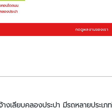
ายคอนโดถนน
บคลองประปา
กดดูผลงานของเรา
จ้างเลียบคลองประปา มีรถหลายประเภทให