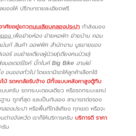
ซีลของให้ ปรึกษารายละเอียดฟรี
อาศัยอยู่แถว
ถนนเลียบคลองประปา
กำลังมอง
ขนของ
เพื่อ
ย้ายห้อง ย้ายหอพัก ย้ายบ้าน คอน
เม้นท์ สินค้า ออฟฟิศ สำนักงาน บูธขายของ
ิเจอร์ ขนย้ายเตียงผู้ป่วย(เตียงคนป่วย)
งมอเตอร์ไซค์ บิ๊กไบค์ Big Bike ฮาเล่ย์
้ง ขนของทั่วไป
โดยเรามีรถให้ลูกค้าเลือกใช้
โบ้ รถหกล้อรับจ้าง มีทั้งแบบหลังคาสูงตู้ทึบ
 2 แบบครับ รถกระบะตอนเดียว หรือรถกระบะแคป
รฐาน ถูกที่สุด และเป็นกันเอง สามารถต่อรอง
ยบคลองประปา
หรือพื้นที่ใกล้เคียง
ทุกเขต หรือจะ
นต่างจังหวัด
เราก็ให้บริการครับ
บริการดี ราคา
ครับ