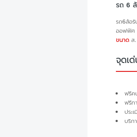
รถ 6 ล
รถ6ล้อรั
ออฟฟิศ 
ขนาด
ส. 
จุดเด
ฟรี
ฟรีท
ประเ
บริกา