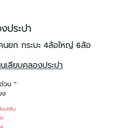
องประปา
นยก กระบะ 4ล้อใหญ่ 6ล้อ
นนเลียบคลองประปา
ด่วน "
โมง
้นะครับ
้น
น