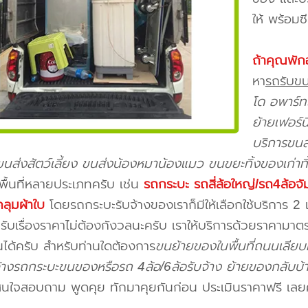
ให้ พร้อม
ถ้าคุณพัก
หา
รถรับ
โด อพาร์ท
ย้ายเฟอร์น
บริการขนส่
นส่งสัตว์เลี้ยง ขนส่งน้องหมาน้องแมว ขนขยะทิ้งของเก่าทิ
พื้นที่หลายประเภทครับ เช่น
รถกระบะ รถสี่ล้อใหญ่/รถ4ล้อจัม
ลุมผ้าใบ
โดยรถกระบะรับจ้างของเราก็มีให้เลือกใช้บริการ
รับเรื่องราคาไม่ต้องกังวลนะครับ เราให้บริการด้วยราคามาต
นได้ครับ สำหรับท่านใดต้องการ
ขนย้ายของในพื้นที่ถนนเลี
้างรถกระบะขนของหรือรถ 4ล้อ/6ล้อรับจ้าง ย้ายของกลับบ้า
นใจสอบถาม พูดคุย ทักมาคุยกันก่อน ประเมินราคาฟรี เลย