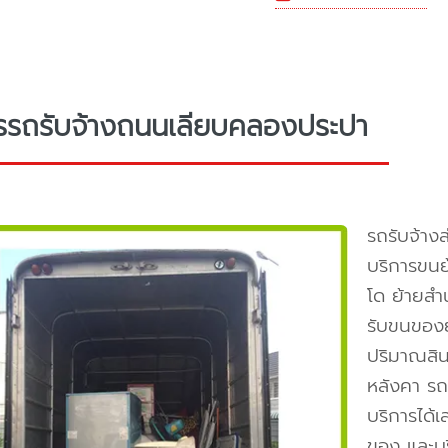
รรถรับจ้างถนนเลียบคลองประปา
รถรับจ้า
บริการขนย
โด ย้ายสำน
รับขนของย
ปริมาณสิน
หลังคา รถ4
บริการได
ของ และบ