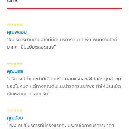
นทร์
⭐⭐⭐⭐⭐
คุณพลอย
"ใช้บริการย้ายบ้านจากที่นี่ค่ะ บริการดีมาก พี่ๆ พนักงานใจดี
มากค่ะ ยิ้มแย้มตลอดเลย"
⭐⭐⭐⭐⭐
คุณบอย
"บริการให้คำแนะนำดีเยี่ยมครับ ตอนแรกจะใช้4ล้อใหญ่กลัวขน
ของไม่หมด แต่ทางคุณต้นแนะนำรถกระบะก็พอ ทำให้ประหยัด
เงินหลายบาทเลยครับ"
⭐⭐⭐⭐⭐
คุณน้อย
"เพิ่งเคยใช้บริการที่นี่ครั้งแรกค่ะ ประทับใจการบริการมากๆ