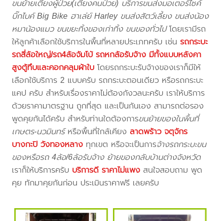
ขนย้ายเตียงผู้ป่วย(เตียงคนป่วย) บริการขนส่งมอเตอร์ไซค์
บิ๊กไบค์ Big Bike ฮาเล่ย์ Harley ขนส่งสัตว์เลี้ยง ขนส่งน้อง
หมาน้องแมว ขนขยะทิ้งของเก่าทิ้ง ขนของทั่วไป
โดยเรามีรถ
ให้ลูกค้าเลือกใช้บริการในพื้นที่หลายประเภทครับ เช่น
รถกระบะ
รถสี่ล้อใหญ่/รถ4ล้อจัมโบ้ รถหกล้อรับจ้าง มีทั้งแบบหลังคา
สูงตู้ทึบและคอกคลุมผ้าใบ
โดยรถกระบะรับจ้างของเราก็มีให้
เลือกใช้บริการ 2 แบบครับ รถกระบะตอนเดียว หรือรถกระบะ
แคป ครับ สำหรับเรื่องราคาไม่ต้องกังวลนะครับ เราให้บริการ
ด้วยราคามาตรฐาน ถูกที่สุด และเป็นกันเอง สามารถต่อรอง
พูดคุยกันได้ครับ สำหรับท่านใดต้องการ
ขนย้ายของในพื้นที่
เกษตร-นวมินทร์
หรือพื้นที่ใกล้เคียง
ลาดพร้าว จตุจักร
บางกะปิ วังทองหลาง
ทุกเขต หรือจะเป็นการ
จ้างรถกระบะขน
ของหรือรถ 4ล้อ/6ล้อรับจ้าง ย้ายของกลับบ้านต่างจังหวัด
เราก็ให้บริการครับ
บริการดี ราคาไม่แพง
สนใจสอบถาม พูด
คุย ทักมาคุยกันก่อน ประเมินราคาฟรี เลยครับ