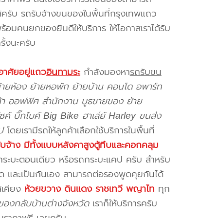
ครับ รถรับจ้างขนของในพื้นที่กรุงเทพแถว
ร้อมคนยกของยินดีให้บริการ ให้โอกาสเราได้รับ
รั้งนะครับ
อาศัยอยู่แถว
อินทามระ
กำลังมองหา
รถรับขน
้ายห้อง ย้ายหอพัก ย้ายบ้าน คอนโด อพาร์ท
นค้า ออฟฟิศ สำนักงาน บูธขายของ ย้าย
ซค์ บิ๊กไบค์ Big Bike ฮาเล่ย์ Harley ขนส่ง
ป
โดยเรามีรถให้ลูกค้าเลือกใช้บริการในพื้นที่
ับจ้าง มีทั้งแบบหลังคาสูงตู้ทึบและคอกคลุม
ถกระบะตอนเดียว หรือรถกระบะแคป ครับ สำหรับ
สุด และเป็นกันเอง สามารถต่อรองพูดคุยกันได้
ล้เคียง
ห้วยขวาง ดินแดง ราชเทวี พญาไท
ทุก
ของกลับบ้านต่างจังหวัด
เราก็ให้บริการครับ