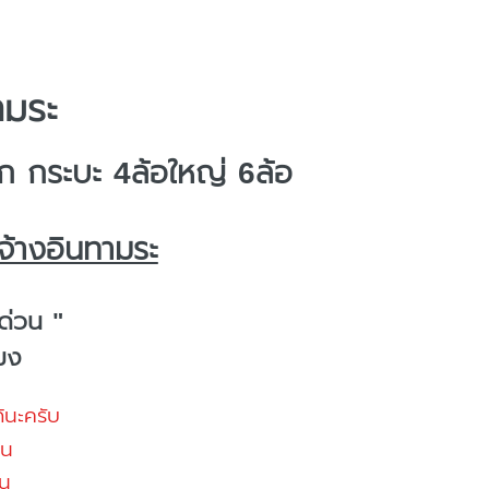
ามระ
 กระบะ 4ล้อใหญ่ 6ล้อ
จ้างอินทามระ
ด่วน "
โมง
้นะครับ
้น
น