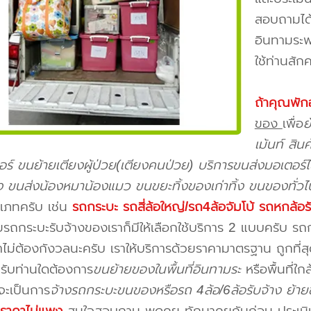
สอบถามได้
อินทามระพ
ใช้ท่านสักค
ถ้าคุณพัก
ของ
เพื่อ
ย
เม้นท์ สิ
จอร์ ขนย้ายเตียงผู้ป่วย(เตียงคนป่วย) บริการขนส่งมอเตอร์ไ
้ยง ขนส่งน้องหมาน้องแมว ขนขยะทิ้งของเก่าทิ้ง ขนของทั่วไ
เภทครับ เช่น
รถกระบะ รถสี่ล้อใหญ่/รถ4ล้อจัมโบ้ รถหกล้อร
รถกระบะรับจ้างของเราก็มีให้เลือกใช้บริการ 2 แบบครับ ร
คาไม่ต้องกังวลนะครับ เราให้บริการด้วยราคามาตรฐาน ถูกที่
รับท่านใดต้องการ
ขนย้ายของในพื้นที่อินทามระ
หรือพื้นที่ใก
จะเป็นการ
จ้างรถกระบะขนของหรือรถ 4ล้อ/6ล้อรับจ้าง ย้าย