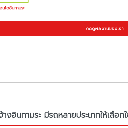
คอนโดอินทามระ
กดดูผลงานของเรา
จ้างอินทามระ มีรถหลายประเภทให้เลือกใ