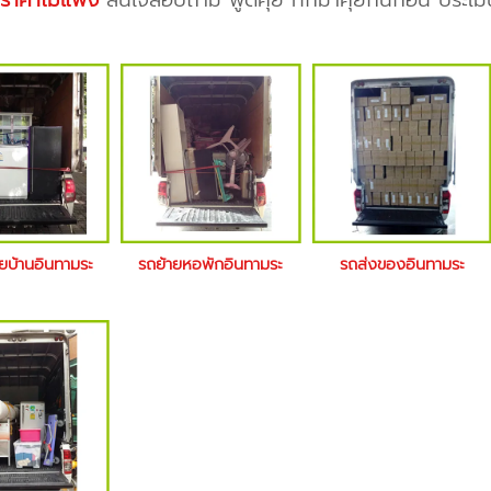
 ราคาไม่แพง
สนใจสอบถาม พูดคุย ทักมาคุยกันก่อน ประเมิ
ายบ้านอินทามระ
รถย้ายหอพักอินทามระ
รถส่งของอินทามระ