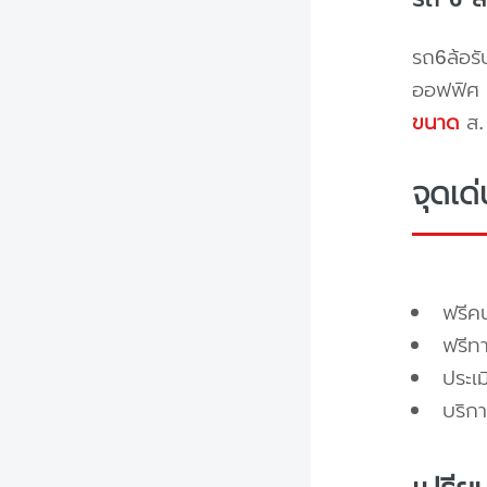
รถ6ล้อรั
ออฟฟิศ 
ขนาด
ส. 
จุดเด
ฟรี
ฟรีท
ประเ
บริกา