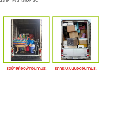
นราคาฟรี เลยครับ
รถย้ายห้องพักอินทามระ
รถกระบะขนของอินทามระ