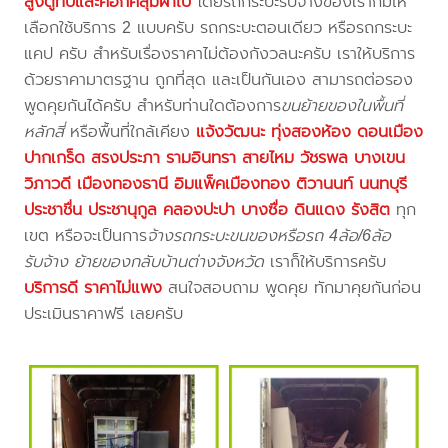
สูงตู้ทึบและคอกคลุมผ้าใบ
โดยรถกระบะรับจ้างของเราก็มีให้
เลือกใช้บริการ 2 แบบครับ รถกระบะตอนเดียว หรือรถกระบะ
แคป ครับ สำหรับเรื่องราคาไม่ต้องกังวลนะครับ เราให้บริการ
ด้วยราคามาตรฐาน ถูกที่สุด และเป็นกันเอง สามารถต่อรอง
พูดคุยกันได้ครับ สำหรับท่านใดต้องการ
ขนย้ายของในพื้นที่
หลักสี่
หรือพื้นที่ใกล้เคียง
แจ้งวัฒนะ ทุ่งสองห้อง ดอนเมือง
ปากเกร็ด สรงประภา รามอินทรา สายไหม วัชรพล บางเขน
วิภาวดี เมืองทองธานี อิมแพ็คเมืองทอง ติวานนท์ นนทบุรี
ประชาชื่น ประชานุกูล คลองปะปา บางซื่อ ดินแดง รังสิต
ทุก
เขต หรือจะเป็นการ
จ้างรถกระบะขนของหรือรถ 4ล้อ/6ล้อ
รับจ้าง ย้ายของกลับบ้านต่างจังหวัด
เราก็ให้บริการครับ
บริการดี ราคาไม่แพง
สนใจสอบถาม พูดคุย ทักมาคุยกันก่อน
ประเมินราคาฟรี เลยครับ