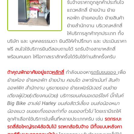
รับจ้างราคาถูกลูกค้าประทับใจ
แถวหลักสี่ ย้ายบ้าน ย้าย
หอพัก ย้ายคอนโด ย้ายสินค้า
ย้ายสำนักงาน บริเวณหลักสี่
ให้บริการลูกค้าทุกประเภท ทั้ง
บริษัท และ บุคคลธรรมดา ยินดีให้คำปรึกษา และ ประเมินราคา
ฟรี สนใจใช้บริการยินดีสอบถามได้ รถรับจ้างสาขาหลักสี่
พร้อมคนยก ให้โอกาสเราสักครั้งได้รับใช้ท่านสักครั้งครับ
ถ้าคุณพักอาศัยอยู่แถว
หลักสี่
กำลังมองหา
รถรับขนของ
เพื่อ
ย้ายห้อง ย้ายหอพัก ย้ายบ้าน คอนโด อพาร์ทเม้นท์ สินค้า
ออฟฟิศ สำนักงาน บูธขายของ ย้ายเฟอร์นิเจอร์ ขนย้าย
เตียงผู้ป่วย(เตียงคนป่วย) บริการขนส่งมอเตอร์ไซค์ บิ๊กไบค์
Big Bike ฮาเล่ย์ Harley ขนส่งสัตว์เลี้ยง ขนส่งน้องหมา
น้องแมว ขนขยะทิ้งของเก่าทิ้ง ขนของทั่วไป
โดยเรามีรถให้
ลูกค้าเลือกใช้บริการในพื้นที่หลายประเภทครับ เช่น
รถกระบะ
รถสี่ล้อใหญ่/รถ4ล้อจัมโบ้ รถหกล้อรับจ้าง มีทั้งแบบหลังคา