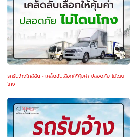
รถรับจ้างใกล้ฉัน - เคล็ดลับเลือกให้คุ้มค่า ปลอดภัย ไม่โดน
โกง