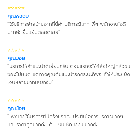
⭐⭐⭐⭐⭐
คุณพลอย
"ใช้บริการย้ายบ้านจากที่นี่ค่ะ บริการดีมาก พี่ๆ พนักงานใจดี
มากค่ะ ยิ้มแย้มตลอดเลย"
⭐⭐⭐⭐⭐
คุณบอย
"บริการให้คำแนะนำดีเยี่ยมครับ ตอนแรกจะใช้4ล้อใหญ่กลัวขน
ของไม่หมด แต่ทางคุณต้นแนะนำรถกระบะก็พอ ทำให้ประหยัด
เงินหลายบาทเลยครับ"
⭐⭐⭐⭐⭐
คุณน้อย
"เพิ่งเคยใช้บริการที่นี่ครั้งแรกค่ะ ประทับใจการบริการมากๆ
แถมราคาถูกมากค่ะ เต็ม10ไม่หัก เยี่ยมมากค่ะ"