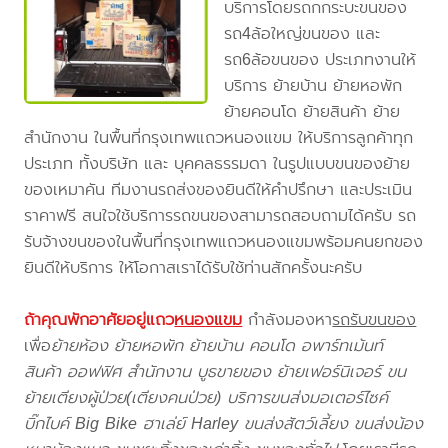
บริการโดยรถกกระบะขนของ
รถ4ล้อใหญ่ขนของ และ
รถ6ล้อขนของ ประเภทงานให้
บริการ ย้ายบ้าน ย้ายหอพัก
ย้ายคอนโด ย้ายสินค้า ย้าย
สำนักงาน ในพื้นที่กรุงเทพแถวหนองแขม ให้บริการลูกค้าทุก
ประเภท ทั้งบริษัท และ บุคคลธรรมดา ในรูปแบบขนของย้าย
ของเหมาคัน ทีมงานรถส่งของยินดีให้คำปรึกษา และประเมิน
ราคาฟรี สนใจใช้บริการรถขนของสามารถสอบถามได้ครับ รถ
รับจ้างขนของในพื้นที่กรุงเทพแถวหนองแขมพร้อมคนยกของ
ยินดีให้บริการ ให้โอกาสเราได้รับใช้ท่านสักครั้งนะครับ
ถ้าคุณพักอาศัยอยู่แถว
หนองแขม
กำลังมองหา
รถรับขนของ
เพื่อ
ย้ายห้อง ย้ายหอพัก ย้ายบ้าน คอนโด อพาร์ทเม้นท์
สินค้า ออฟฟิศ สำนักงาน บูธขายของ ย้ายเฟอร์นิเจอร์ ขน
ย้ายเตียงผู้ป่วย(เตียงคนป่วย) บริการขนส่งมอเตอร์ไซค์
บิ๊กไบค์ Big Bike ฮาเล่ย์ Harley ขนส่งสัตว์เลี้ยง ขนส่งน้อง