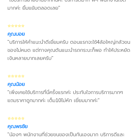
มากค่ะ ยิ้มแย้มตลอดเลย"
⭐⭐⭐⭐⭐
คุณบอย
"บริการให้คำแนะนำดีเยี่ยมครับ ตอนแรกจะใช้4ล้อใหญ่กลัวขน
ของไม่หมด แต่ทางคุณต้นแนะนำรถกระบะก็พอ ทำให้ประหยัด
เงินหลายบาทเลยครับ"
⭐⭐⭐⭐⭐
คุณน้อย
"เพิ่งเคยใช้บริการที่นี่ครั้งแรกค่ะ ประทับใจการบริการมากๆ
แถมราคาถูกมากค่ะ เต็ม10ไม่หัก เยี่ยมมากค่ะ"
⭐⭐⭐⭐⭐
คุณพรชัย
"น้องๆ พนักงานที่ช่วยขนของเป็นกันเองมาก บริการดีและ