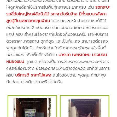
หมาน้องแมว ขนขยะทิ้งของเก่าทิ้ง ขนของทั่วไป
โดยเรามีรถ
ให้ลูกค้าเลือกใช้บริการในพื้นที่หลายประเภทครับ เช่น
รถกระบะ
รถสี่ล้อใหญ่/รถ4ล้อจัมโบ้ รถหกล้อรับจ้าง มีทั้งแบบหลังคา
สูงตู้ทึบและคอกคลุมผ้าใบ
โดยรถกระบะรับจ้างของเราก็มีให้
เลือกใช้บริการ 2 แบบครับ รถกระบะตอนเดียว หรือรถกระบะ
แคป ครับ สำหรับเรื่องราคาไม่ต้องกังวลนะครับ เราให้บริการ
ด้วยราคามาตรฐาน ถูกที่สุด และเป็นกันเอง สามารถต่อรอง
พูดคุยกันได้ครับ สำหรับท่านใดต้องการ
ขนย้ายของในพื้นที่
หนองแขม
หรือพื้นที่ใกล้เคียง
บางแค เพชรเกษม บางบอน
หนองแขม
ทุกเขต หรือจะเป็นการ
จ้างรถกระบะขนของหรือรถ
4ล้อ/6ล้อรับจ้าง ย้ายของกลับบ้านต่างจังหวัด
เราก็ให้บริการ
ครับ
บริการดี ราคาไม่แพง
สนใจสอบถาม พูดคุย ทักมาคุย
กันก่อน ประเมินราคาฟรี เลยครับ