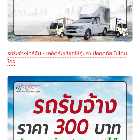
รถรับจ้างใกล้ฉัน - เคล็ดลับเลือกให้คุ้มค่า ปลอดภัย ไม่โดน
โกง