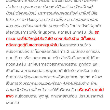
ย้ายหอพัก ย้ายบ้าน คอนโด อพาร์ทเม้นท์ สินค้า ออฟฟิศ
สำนักงาน บูธขายของ ย้ายเฟอร์นิเจอร์ ขนย้ายเตียงผู้
ป่วย(เตียงคนป่วย) บริการขนส่งมอเตอร์ไซค์ บิ๊กไบค์ Big
Bike ฮาเล่ย์ Harley ขนส่งสัตว์เลี้ยง ขนส่งน้องหมาน้อง
แมว ขนขยะทิ้งของเก่าทิ้ง ขนของทั่วไป
โดยเรามีรถให้ลูกค้า
เลือกใช้บริการในพื้นที่หนองคาย หลายประเภทครับ เช่น
รถ
กระบะ รถสี่ล้อใหญ่/4ล้อจัมโบ้ รถหกล้อรับจ้าง มีทั้งแบบ
หลังคาสูงตู้ทึบและคอกคลุมผ้าใบ
โดยรถกระบะรับจ้าง
หนองคายของเราก็มีให้เลือกใช้บริการ 2 แบบครับ รถกระบะ
ตอนเดียว หรือรถกระบะแคป ครับ สำหรับเรื่องราคาไม่ต้อง
กังวลนะครับ เราให้บริการด้วยราคามาตรฐาน ถูกที่สุด และ
เป็นกันเอง สามารถต่อรองพูดคุยกันได้ครับ สำหรับท่านใด
ต้องการ
ขนย้ายของจากกรุงเทพไปหนองคาย
ทุกเขต หรือจะ
เป็นการ
จ้างรถกระบะขนของหรือรถ 4ล้อ/6ล้อรับจ้าง ย้าย
ของกลับบ้านต่างจังหวัด
เราก็ให้บริการครับ
บริการดี ราคาไม่
แพง
สนใจสอบถาม พูดคุย ทักมาคุยกันก่อน ประเมินราคาฟรี
เลยครับ