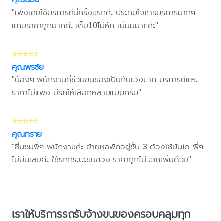
"เพิ่งเคยใช้บริการที่นี่ครั้งแรกค่ะ ประทับใจการบริการมากๆ
แถมราคาถูกมากค่ะ เต็ม10ไม่หัก เยี่ยมมากค่ะ"
⭐⭐⭐⭐⭐
คุณพรชัย
"น้องๆ พนักงานที่ช่วยขนของเป็นกันเองมาก บริการดีและ
ราคาไม่แพง มีรถให้เลือกหลายแบบครับ"
⭐⭐⭐⭐⭐
คุณทราย
"ชื่นชมพี่ๆ พนักงานค่ะ ย้ายหอพักอยู่ชั้น 3 ต้องใช้บันได พี่ๆ
ไม่บ่นเลยค่ะ ใช้รถกระบะขนของ ราคาถูกไม่บวกเพิ่มด้วย"
เราให้บริการรถรับจ้างขนของครอบคลุมทุก