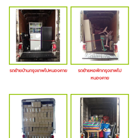
รถย้ายบ้านกรุงเทพไปหนองคาย
รถย้ายหอพักกรุงเทพไป
หนองคาย