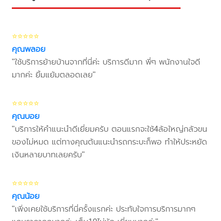
⭐⭐⭐⭐⭐
คุณพลอย
"ใช้บริการย้ายบ้านจากที่นี่ค่ะ บริการดีมาก พี่ๆ พนักงานใจดี
มากค่ะ ยิ้มแย้มตลอดเลย"
⭐⭐⭐⭐⭐
คุณบอย
"บริการให้คำแนะนำดีเยี่ยมครับ ตอนแรกจะใช้4ล้อใหญ่กลัวขน
ของไม่หมด แต่ทางคุณต้นแนะนำรถกระบะก็พอ ทำให้ประหยัด
เงินหลายบาทเลยครับ"
⭐⭐⭐⭐⭐
คุณน้อย
"เพิ่งเคยใช้บริการที่นี่ครั้งแรกค่ะ ประทับใจการบริการมากๆ