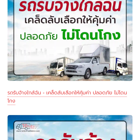
รถรับจ้างใกล้ฉัน - เคล็ดลับเลือกให้คุ้มค่า ปลอดภัย ไม่โดน
โกง