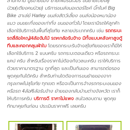
สำนักงาน บูธขายของ ย้ายเฟอร์นิเจอร์ ขนย้ายเตียงผู้
ป่วย(เตียงคนป่วย) บริการขนส่งมอเตอร์ไซค์ บิ๊กไบค์ Big
Bike ฮาเล่ย์ Harley ขนส่งสัตว์เลี้ยง ขนส่งน้องหมาน้อง
แมว ขนขยะทิ้งของเก่าทิ้ง ขนของทั่วไป
โดยเรามีรถให้ลูกค้า
เลือกใช้บริการในพื้นที่สุโขทัย หลายประเภทครับ เช่น
รถกระบะ
รถสี่ล้อใหญ่/4ล้อจัมโบ้ รถหกล้อรับจ้าง มีทั้งแบบหลังคาสูงตู้
ทึบและคอกคลุมผ้าใบ
โดยรถกระบะรับจ้างสุโขทัยของเราก็มีให้
เลือกใช้บริการ 2 แบบครับ รถกระบะตอนเดียว หรือรถกระบะ
แคป ครับ สำหรับเรื่องราคาไม่ต้องกังวลนะครับ เราให้บริการ
ด้วยราคามาตรฐาน ถูกที่สุด และเป็นกันเอง สามารถต่อรอง
พูดคุยกันได้ครับ สำหรับท่านใดต้องการ
ขนย้ายของจาก
กรุงเทพไปสุโขทัย
ทุกเขต หรือจะเป็นการ
จ้างรถกระบะขนของ
หรือรถ 4ล้อ/6ล้อรับจ้าง ย้ายของกลับบ้านต่างจังหวัด
เราก็
ให้บริการครับ
บริการดี ราคาไม่แพง
สนใจสอบถาม พูดคุย
ทักมาคุยกันก่อน ประเมินราคาฟรี เลยครับ