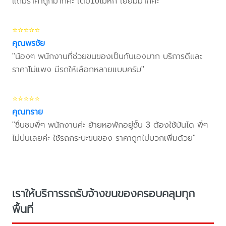
แถมราคาถูกมากค่ะ เต็ม10ไม่หัก เยี่ยมมากค่ะ"
⭐⭐⭐⭐⭐
คุณพรชัย
"น้องๆ พนักงานที่ช่วยขนของเป็นกันเองมาก บริการดีและ
ราคาไม่แพง มีรถให้เลือกหลายแบบครับ"
⭐⭐⭐⭐⭐
คุณทราย
"ชื่นชมพี่ๆ พนักงานค่ะ ย้ายหอพักอยู่ชั้น 3 ต้องใช้บันได พี่ๆ
ไม่บ่นเลยค่ะ ใช้รถกระบะขนของ ราคาถูกไม่บวกเพิ่มด้วย"
เราให้บริการรถรับจ้างขนของครอบคลุมทุก
พื้นที่