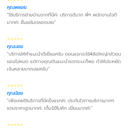
คุณพลอย
"ใช้บริการย้ายบ้านจากที่นี่ค่ะ บริการดีมาก พี่ๆ พนักงานใจดี
มากค่ะ ยิ้มแย้มตลอดเลย"
⭐⭐⭐⭐⭐
คุณบอย
"บริการให้คำแนะนำดีเยี่ยมครับ ตอนแรกจะใช้4ล้อใหญ่กลัวขน
ของไม่หมด แต่ทางคุณต้นแนะนำรถกระบะก็พอ ทำให้ประหยัด
เงินหลายบาทเลยครับ"
⭐⭐⭐⭐⭐
คุณน้อย
"เพิ่งเคยใช้บริการที่นี่ครั้งแรกค่ะ ประทับใจการบริการมากๆ
แถมราคาถูกมากค่ะ เต็ม10ไม่หัก เยี่ยมมากค่ะ"
⭐⭐⭐⭐⭐