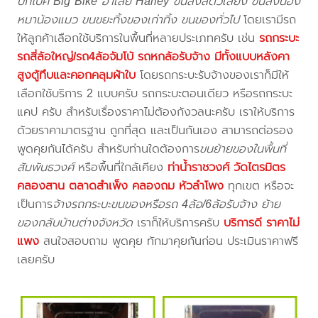
บิ๊กไบค์ Big Bike ฮาเล่ย์ Harley ขนส่งสัตว์เลี้ยง ขนส่งน้อง
หมาน้องแมว ขนขยะทิ้งของเก่าทิ้ง ขนของทั่วไป
โดยเรามีรถ
ให้ลูกค้าเลือกใช้บริการในพื้นที่หลายประเภทครับ เช่น
รถกระบะ
รถสี่ล้อใหญ่/รถ4ล้อจัมโบ้ รถหกล้อรับจ้าง มีทั้งแบบหลังคา
สูงตู้ทึบและคอกคลุมผ้าใบ
โดยรถกระบะรับจ้างของเราก็มีให้
เลือกใช้บริการ 2 แบบครับ รถกระบะตอนเดียว หรือรถกระบะ
แคป ครับ สำหรับเรื่องราคาไม่ต้องกังวลนะครับ เราให้บริการ
ด้วยราคามาตรฐาน ถูกที่สุด และเป็นกันเอง สามารถต่อรอง
พูดคุยกันได้ครับ สำหรับท่านใดต้องการ
ขนย้ายของในพื้นที่
สัมพันธวงศ์
หรือพื้นที่ใกล้เคียง
ท่าน้ำราชวงศ์ วัดไตรมิตร
คลองสาน ตลาดสำเพ็ง คลองถม หัวลำโพง
ทุกเขต หรือจะ
เป็นการ
จ้างรถกระบะขนของหรือรถ 4ล้อ/6ล้อรับจ้าง ย้าย
ของกลับบ้านต่างจังหวัด
เราก็ให้บริการครับ
บริการดี ราคาไม่
แพง
สนใจสอบถาม พูดคุย ทักมาคุยกันก่อน ประเมินราคาฟรี
เลยครับ