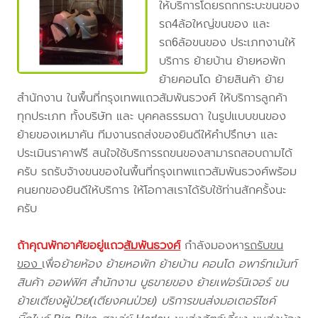
ให้บริการโดยรถกกระบะขนของ
รถ4ล้อใหญ่ขนของ และ
รถ6ล้อขนของ ประเภทงานให้
บริการ ย้ายบ้าน ย้ายหอพัก
ย้ายคอนโด ย้ายสินค้า ย้าย
สำนักงาน ในพื้นที่กรุงเทพแถวสัมพันธวงศ์ ให้บริการลูกค้า
ทุกประเภท ทั้งบริษัท และ บุคคลธรรมดา ในรูปแบบขนของ
ย้ายของเหมาคัน ทีมงานรถส่งของยินดีให้คำปรึกษา และ
ประเมินราคาฟรี สนใจใช้บริการรถขนของสามารถสอบถามได้
ครับ รถรับจ้างขนของในพื้นที่กรุงเทพแถวสัมพันธวงศ์พร้อม
คนยกของยินดีให้บริการ ให้โอกาสเราได้รับใช้ท่านสักครั้งนะ
ครับ
ถ้าคุณพักอาศัยอยู่แถว
สัมพันธวงศ์
กำลังมองหา
รถรับขน
ของ
เพื่อ
ย้ายห้อง ย้ายหอพัก ย้ายบ้าน คอนโด อพาร์ทเม้นท์
สินค้า ออฟฟิศ สำนักงาน บูธขายของ ย้ายเฟอร์นิเจอร์ ขน
ย้ายเตียงผู้ป่วย(เตียงคนป่วย) บริการขนส่งมอเตอร์ไซค์