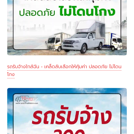
รถรับจ้างใกล้ฉัน - เคล็ดลับเลือกให้คุ้มค่า ปลอดภัย ไม่โดน
โกง