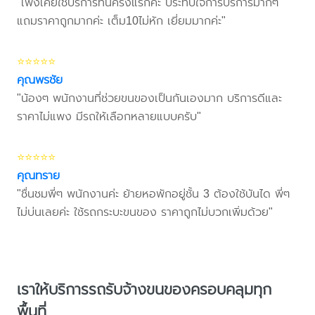
"เพิ่งเคยใช้บริการที่นี่ครั้งแรกค่ะ ประทับใจการบริการมากๆ
แถมราคาถูกมากค่ะ เต็ม10ไม่หัก เยี่ยมมากค่ะ"
⭐⭐⭐⭐⭐
คุณพรชัย
"น้องๆ พนักงานที่ช่วยขนของเป็นกันเองมาก บริการดีและ
ราคาไม่แพง มีรถให้เลือกหลายแบบครับ"
⭐⭐⭐⭐⭐
คุณทราย
"ชื่นชมพี่ๆ พนักงานค่ะ ย้ายหอพักอยู่ชั้น 3 ต้องใช้บันได พี่ๆ
ไม่บ่นเลยค่ะ ใช้รถกระบะขนของ ราคาถูกไม่บวกเพิ่มด้วย"
เราให้บริการรถรับจ้างขนของครอบคลุมทุก
พื้นที่