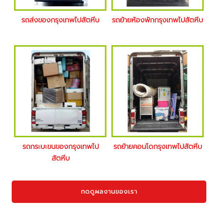
รถส่งของกรุงเทพไปสัตหีบ
รถย้ายห้องพักกรุงเทพไปสัตหีบ
รถกระบะขนของกรุงเทพไป
รถย้ายคอนโดกรุงเทพไปสัตหีบ
สัตหีบ
กดดูผลงานของเรา