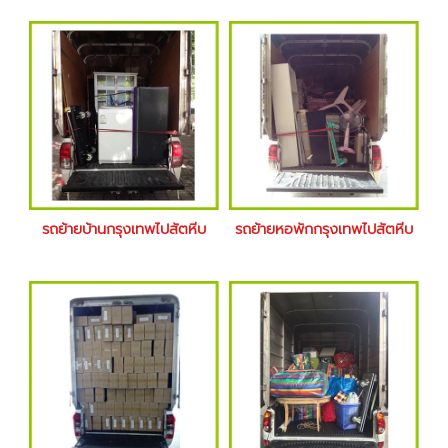
รถย้ายบ้านกรุงเทพไปสัตหีบ
รถย้ายหอพักกรุงเทพไปสัตหีบ