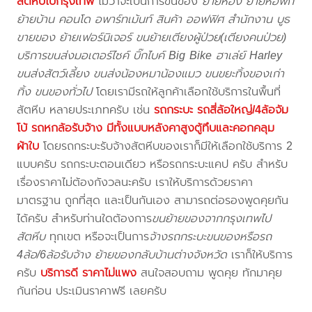
สัตหีบไปกรุงเทพ
ไม่ว่าจะเป็นการขนของ
ย้ายห้อง ย้ายหอพัก
ย้ายบ้าน คอนโด อพาร์ทเม้นท์ สินค้า ออฟฟิศ สำนักงาน บูธ
ขายของ ย้ายเฟอร์นิเจอร์ ขนย้ายเตียงผู้ป่วย(เตียงคนป่วย)
บริการขนส่งมอเตอร์ไซค์ บิ๊กไบค์ Big Bike ฮาเล่ย์ Harley
ขนส่งสัตว์เลี้ยง ขนส่งน้องหมาน้องแมว ขนขยะทิ้งของเก่า
ทิ้ง ขนของทั่วไป
โดยเรามีรถให้ลูกค้าเลือกใช้บริการในพื้นที่
สัตหีบ หลายประเภทครับ เช่น
รถกระบะ รถสี่ล้อใหญ่/4ล้อจัม
โบ้ รถหกล้อรับจ้าง มีทั้งแบบหลังคาสูงตู้ทึบและคอกคลุม
ผ้าใบ
โดยรถกระบะรับจ้างสัตหีบของเราก็มีให้เลือกใช้บริการ 2
แบบครับ รถกระบะตอนเดียว หรือรถกระบะแคป ครับ สำหรับ
เรื่องราคาไม่ต้องกังวลนะครับ เราให้บริการด้วยราคา
มาตรฐาน ถูกที่สุด และเป็นกันเอง สามารถต่อรองพูดคุยกัน
ได้ครับ สำหรับท่านใดต้องการ
ขนย้ายของจากกรุงเทพไป
สัตหีบ
ทุกเขต หรือจะเป็นการ
จ้างรถกระบะขนของหรือรถ
4ล้อ/6ล้อรับจ้าง ย้ายของกลับบ้านต่างจังหวัด
เราก็ให้บริการ
ครับ
บริการดี ราคาไม่แพง
สนใจสอบถาม พูดคุย ทักมาคุย
กันก่อน ประเมินราคาฟรี เลยครับ