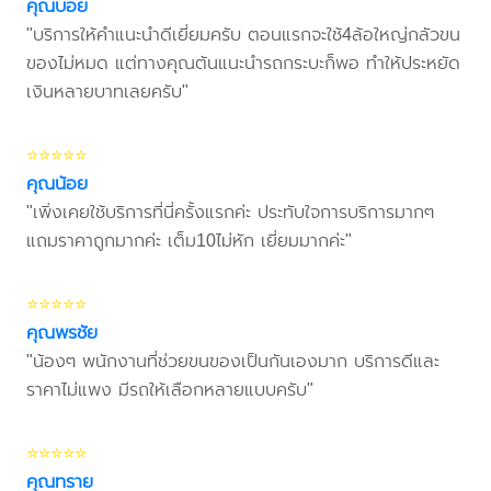
คุณบอย
"บริการให้คำแนะนำดีเยี่ยมครับ ตอนแรกจะใช้4ล้อใหญ่กลัวขน
ของไม่หมด แต่ทางคุณต้นแนะนำรถกระบะก็พอ ทำให้ประหยัด
เงินหลายบาทเลยครับ"
⭐⭐⭐⭐⭐
คุณน้อย
"เพิ่งเคยใช้บริการที่นี่ครั้งแรกค่ะ ประทับใจการบริการมากๆ
แถมราคาถูกมากค่ะ เต็ม10ไม่หัก เยี่ยมมากค่ะ"
⭐⭐⭐⭐⭐
คุณพรชัย
"น้องๆ พนักงานที่ช่วยขนของเป็นกันเองมาก บริการดีและ
ราคาไม่แพง มีรถให้เลือกหลายแบบครับ"
⭐⭐⭐⭐⭐
คุณทราย