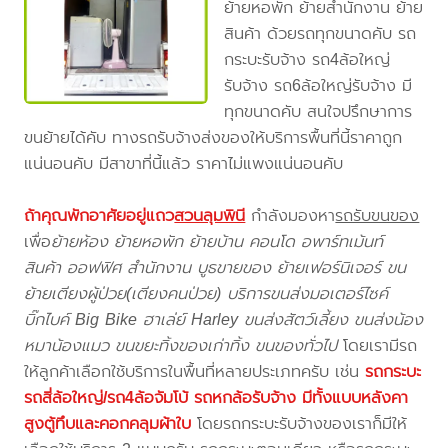
ย้ายหอพัก ย้ายสำนักงาน ย้าย
สินค้า ด้วยรถทุกขนาดคับ รถ
กระบะรับจ้าง รถ4ล้อใหญ่
รับจ้าง รถ6ล้อใหญ่รับจ้าง มี
ทุกขนาดคับ สนใจปรึกษาการ
ขนย้ายได้คับ ทางรถรับจ้างส่งของให้บริการพื้นที่นี้ราคาถูก
แน่นอนคับ มีสาขาที่นี้แล้ว ราคาไม่แพงแน่นอนคับ
ถ้าคุณพักอาศัยอยู่แถว
สวนลุมพินี
กำลังมองหา
รถรับขนของ
เพื่อ
ย้ายห้อง ย้ายหอพัก ย้ายบ้าน คอนโด อพาร์ทเม้นท์
สินค้า ออฟฟิศ สำนักงาน บูธขายของ ย้ายเฟอร์นิเจอร์ ขน
ย้ายเตียงผู้ป่วย(เตียงคนป่วย) บริการขนส่งมอเตอร์ไซค์
บิ๊กไบค์ Big Bike ฮาเล่ย์ Harley ขนส่งสัตว์เลี้ยง ขนส่งน้อง
หมาน้องแมว ขนขยะทิ้งของเก่าทิ้ง ขนของทั่วไป
โดยเรามีรถ
ให้ลูกค้าเลือกใช้บริการในพื้นที่หลายประเภทครับ เช่น
รถกระบะ
รถสี่ล้อใหญ่/รถ4ล้อจัมโบ้ รถหกล้อรับจ้าง มีทั้งแบบหลังคา
สูงตู้ทึบและคอกคลุมผ้าใบ
โดยรถกระบะรับจ้างของเราก็มีให้