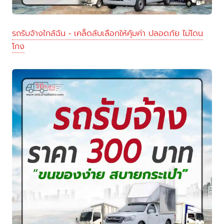
รถรับจ้างใกล้ฉัน - เคล็ดลับเลือกให้คุ้มค่า ปลอดภัย ไม่โดน
โกง