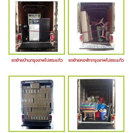
รถย้ายบ้านกรุงเทพไปสระแก้ว
รถย้ายหอพักกรุงเทพไปสระแก้ว