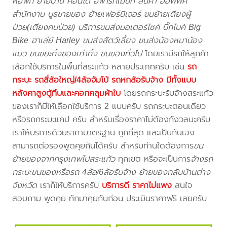
หอพัก ย้ายบ้าน คอนโด อพาร์ทเม้นท์ สินค้า ออฟฟิศ
สำนักงาน บูธขายของ ย้ายเฟอร์นิเจอร์ ขนย้ายเตียงผู้
ป่วย(เตียงคนป่วย) บริการขนส่งมอเตอร์ไซค์ บิ๊กไบค์ Big
Bike ฮาเล่ย์ Harley ขนส่งสัตว์เลี้ยง ขนส่งน้องหมาน้อง
แมว ขนขยะทิ้งของเก่าทิ้ง ขนของทั่วไป
โดยเรามีรถให้ลูกค้า
เลือกใช้บริการในพื้นที่สระแก้ว หลายประเภทครับ เช่น
รถ
กระบะ รถสี่ล้อใหญ่/4ล้อจัมโบ้ รถหกล้อรับจ้าง มีทั้งแบบ
หลังคาสูงตู้ทึบและคอกคลุมผ้าใบ
โดยรถกระบะรับจ้างสระแก้ว
ของเราก็มีให้เลือกใช้บริการ 2 แบบครับ รถกระบะตอนเดียว
หรือรถกระบะแคป ครับ สำหรับเรื่องราคาไม่ต้องกังวลนะครับ
เราให้บริการด้วยราคามาตรฐาน ถูกที่สุด และเป็นกันเอง
สามารถต่อรองพูดคุยกันได้ครับ สำหรับท่านใดต้องการ
ขน
ย้ายของจากกรุงเทพไปสระแก้ว
ทุกเขต หรือจะเป็นการ
จ้างรถ
กระบะขนของหรือรถ 4ล้อ/6ล้อรับจ้าง ย้ายของกลับบ้านต่าง
จังหวัด
เราก็ให้บริการครับ
บริการดี ราคาไม่แพง
สนใจ
สอบถาม พูดคุย ทักมาคุยกันก่อน ประเมินราคาฟรี เลยครับ