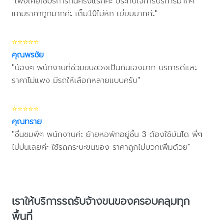
"เพิ่งเคยใช้บริการที่นี่ครั้งแรกค่ะ ประทับใจการบริการมากๆ
แถมราคาถูกมากค่ะ เต็ม10ไม่หัก เยี่ยมมากค่ะ"
⭐⭐⭐⭐⭐
คุณพรชัย
"น้องๆ พนักงานที่ช่วยขนของเป็นกันเองมาก บริการดีและ
ราคาไม่แพง มีรถให้เลือกหลายแบบครับ"
⭐⭐⭐⭐⭐
คุณทราย
"ชื่นชมพี่ๆ พนักงานค่ะ ย้ายหอพักอยู่ชั้น 3 ต้องใช้บันได พี่ๆ
ไม่บ่นเลยค่ะ ใช้รถกระบะขนของ ราคาถูกไม่บวกเพิ่มด้วย"
เราให้บริการรถรับจ้างขนของครอบคลุมทุก
พื้นที่