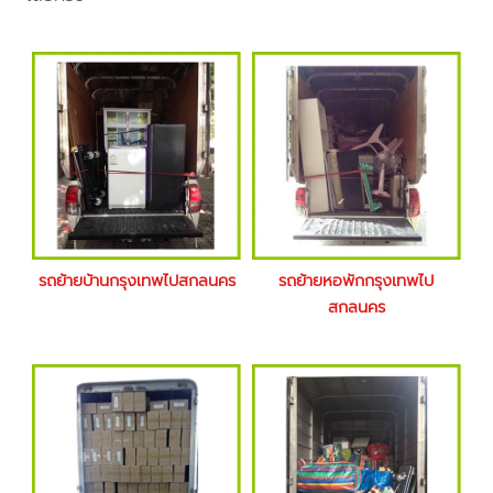
รถย้ายบ้านกรุงเทพไปสกลนคร
รถย้ายหอพักกรุงเทพไป
สกลนคร