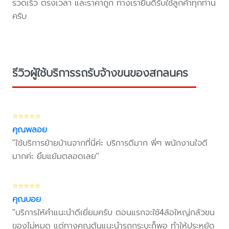
รวดเร็ว ตรงเวลา และราคาถูก ทางเรายินดีรับใช้ลูกค้าทุกท่าน
ครับ
รีวิวผู้ใช้บริการรถรับจ้างขนของสกลนคร
⭐⭐⭐⭐⭐
คุณพลอย
"ใช้บริการย้ายบ้านจากที่นี่ค่ะ บริการดีมาก พี่ๆ พนักงานใจดี
มากค่ะ ยิ้มแย้มตลอดเลย"
⭐⭐⭐⭐⭐
คุณบอย
"บริการให้คำแนะนำดีเยี่ยมครับ ตอนแรกจะใช้4ล้อใหญ่กลัวขน
ของไม่หมด แต่ทางคุณต้นแนะนำรถกระบะก็พอ ทำให้ประหยัด