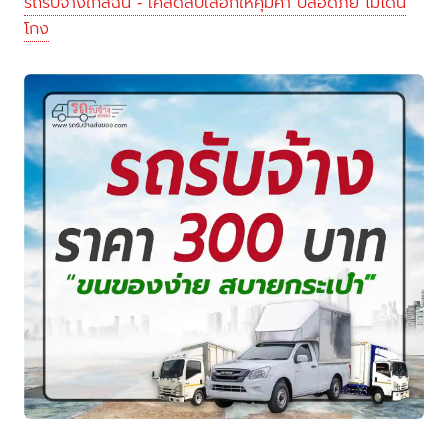
รถรับจ้างใกล้ฉัน - เคล็ดลับเลือกให้คุ้มค่า ปลอดภัย ไม่โดน
โกง