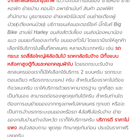
จากสกลนครไปกรุงเทพ
ไม่ว่าจะเป็นการขนของ
ย้ายห้อง ย้าย
หอพัก ย้ายบ้าน คอนโด อพาร์ทเม้นท์ สินค้า ออฟฟิศ
สำนักงาน บูธขายของ ย้ายเฟอร์นิเจอร์ ขนย้ายเตียงผู้
ป่วย(เตียงคนป่วย) บริการขนส่งมอเตอร์ไซค์ บิ๊กไบค์ Big
Bike ฮาเล่ย์ Harley ขนส่งสัตว์เลี้ยง ขนส่งน้องหมาน้อง
แมว ขนขยะทิ้งของเก่าทิ้ง ขนของทั่วไป
โดยเรามีรถให้ลูกค้า
เลือกใช้บริการในพื้นที่สกลนคร หลายประเภทครับ เช่น
รถ
กระบะ รถสี่ล้อใหญ่/4ล้อจัมโบ้ รถหกล้อรับจ้าง มีทั้งแบบ
หลังคาสูงตู้ทึบและคอกคลุมผ้าใบ
โดยรถกระบะรับจ้าง
สกลนครของเราก็มีให้เลือกใช้บริการ 2 แบบครับ รถกระบะ
ตอนเดียว หรือรถกระบะแคป ครับ สำหรับเรื่องราคาไม่ต้อง
กังวลนะครับ เราให้บริการด้วยราคามาตรฐาน ถูกที่สุด และ
เป็นกันเอง สามารถต่อรองพูดคุยกันได้ครับ สำหรับท่านใด
ต้องการ
ขนย้ายของจากกรุงเทพไปสกลนคร
ทุกเขต หรือจะ
เป็นการ
จ้างรถกระบะขนของหรือรถ 4ล้อ/6ล้อรับจ้าง ย้าย
ของกลับบ้านต่างจังหวัด
เราก็ให้บริการครับ
บริการดี ราคาไม่
แพง
สนใจสอบถาม พูดคุย ทักมาคุยกันก่อน ประเมินราคาฟรี
เลยครับ