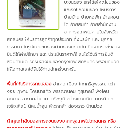
บะขนของ รถ4ล้อใหญ่ขนของ
และรถ6ล้อขนของ ให้บริการ
ย้ายบ้าน ย้ายหอพัก ย้ายคอน
โด ย้ายสินค้า ย้ายสำนักงาน
จากกรุงเทพไปภายในจังหวัด
สกลนคร ให้บริการลูกค้าทุกประเภท ทั้งบริษัท และ บุคคล
ธรรมดา ในรูปแบบขนของย้ายของเหมาคัน ทีมงานรถส่งของ
ยินดีให้คำปรึกษา และ ประเมินราคาฟรี สนใจใช้บริการยินดี
สอบถามได้ รถรับจ้างขนของกรุงเทพ-สกลนคร พร้อมคนยก
ให้โอกาสเราได้รับใช้ท่านสักครั้งนะครับ
พื้นที่ให้บริการรถขนของ
อำเภอ เมือง โคกศรีสุพรรณ เต่า
งอย ภูพาน โพนนาแก้ว พรรณานิคม กุสุมาลย์ พังโคน
กุดบาก อากาศอำนวย วาริชภูมิ สว่างแดนดิน วานรนิวาส
เจริญศิลป์ นิคมน้ำอูน คำตากล้า ส่องดาว บ้านม่วง
ถ้าคุณกำลังมองหา
รถขนของ
จากกรุงเทพไปสกลนคร
หรือ