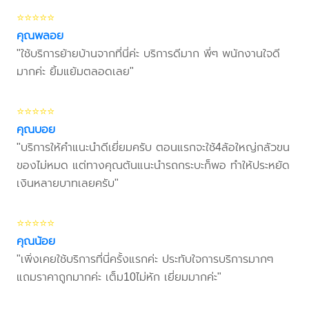
⭐⭐⭐⭐⭐
คุณพลอย
"ใช้บริการย้ายบ้านจากที่นี่ค่ะ บริการดีมาก พี่ๆ พนักงานใจดี
มากค่ะ ยิ้มแย้มตลอดเลย"
⭐⭐⭐⭐⭐
คุณบอย
"บริการให้คำแนะนำดีเยี่ยมครับ ตอนแรกจะใช้4ล้อใหญ่กลัวขน
ของไม่หมด แต่ทางคุณต้นแนะนำรถกระบะก็พอ ทำให้ประหยัด
เงินหลายบาทเลยครับ"
⭐⭐⭐⭐⭐
คุณน้อย
"เพิ่งเคยใช้บริการที่นี่ครั้งแรกค่ะ ประทับใจการบริการมากๆ
แถมราคาถูกมากค่ะ เต็ม10ไม่หัก เยี่ยมมากค่ะ"