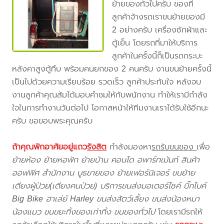
ย้ายของทั่วไปครับ ของที่
ลูกค้าจ้างรถเราขนย้ายของมี
2 อย่างครับ เครื่องซักผ้าและ
ตู้เย็น โดยรถที่มาให้บริการ
ลูกค้าในครั้งนี้ก็เป็นรถกระบะ
หลังคาสูงตู้ทึบ พร้อมคนยกของ 2 คนครับ งานขนย้ายครั้งนี้
เป็นไปด้วยความเรียบร้อย รวดเร็ว ลูกค้าประทับใจ หลังจบ
งานลูกค้าคุณส้มได้มอบคำชมให้กับพนักงาน ทำให้เรามีกำลัง
ใจในการทำงานวันต่อไป โอกาสหน้าให้ทีมงานเราได้รับใช้อีกนะ
ครับ ขอขอบพระคุณครับ
ถ้าคุณพักอาศัยอยู่แถว
รังสิต
กำลังมองหา
รถรับขนของ
เพื่อ
ย้ายห้อง ย้ายหอพัก ย้ายบ้าน คอนโด อพาร์ทเม้นท์ สินค้า
ออฟฟิศ สำนักงาน บูธขายของ ย้ายเฟอร์นิเจอร์ ขนย้าย
เตียงผู้ป่วย(เตียงคนป่วย) บริการขนส่งมอเตอร์ไซค์ บิ๊กไบค์
Big Bike ฮาเล่ย์ Harley ขนส่งสัตว์เลี้ยง ขนส่งน้องหมา
น้องแมว ขนขยะทิ้งของเก่าทิ้ง ขนของทั่วไป
โดยเรามีรถให้