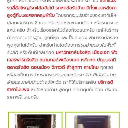
ลูกค้าเลือกใช้บริการในพื้นที่หลายประเภทครับ เช่น
รถกระบะ
รถสี่ล้อใหญ่/รถ4ล้อจัมโบ้ รถหกล้อรับจ้าง มีทั้งแบบหลังคา
สูงตู้ทึบและคอกคลุมผ้าใบ
โดยรถกระบะรับจ้างของเราก็มีให้
เลือกใช้บริการ 2 แบบครับ รถกระบะตอนเดียว หรือรถกระบะ
แคป ครับ สำหรับเรื่องราคาไม่ต้องกังวลนะครับ เราให้บริการ
ด้วยราคามาตรฐาน ถูกที่สุด และเป็นกันเอง สามารถต่อรอง
พูดคุยกันได้ครับ สำหรับท่านใดต้องการ
ขนย้ายของในพื้นที่
รังสิต
หรือพื้นที่ใกล้เคียง
มหาวิทยาลัยรังสิต เมืองเอก ฟิว
เจอร์พาร์ครังสิต สนามกอล์ฟเมืองเอก หลักหก ปทุมมธานี
ตลาดรังสิต ดอนเมือง วิภาวดี ลำลูกกา สายไหม
ทุกเขต
หรือจะเป็นการ
จ้างรถกระบะขนของหรือรถ 4ล้อ/6ล้อรับจ้าง
ย้ายของกลับบ้านต่างจังหวัด
เราก็ให้บริการครับ
บริการดี
ราคาไม่แพง
สนใจสอบถาม พูดคุย ทักมาคุยกันก่อน ประเมิน
ราคาฟรี เลยครับ