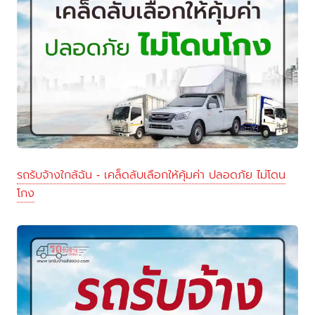
รถรับจ้างใกล้ฉัน - เคล็ดลับเลือกให้คุ้มค่า ปลอดภัย ไม่โดน
โกง