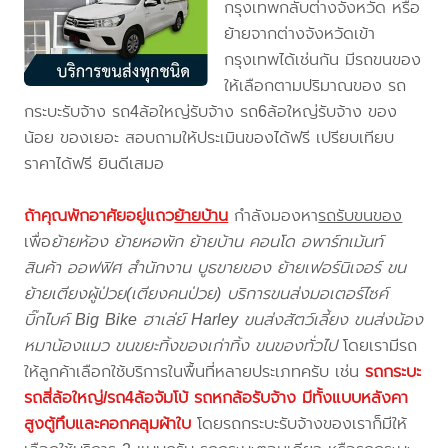
กรุงเทพกลับต่างจังหวัด หรือ
ย้ายจากต่างจังหวัดเข้า
กรุงเทพได้เช่นกัน มีรถขนของ
ให้เลือกตามปริมาณของ รถ
กระบะรับจ้าง รถ4ล้อใหญ่รับจ้าง รถ6ล้อใหญ่รับจ้าง ของ
น้อย ของเยอะ สอบถามให้ประเมินของได้ฟรี เปรียบเทียบ
ราคาได้ฟรี ยินดีเสมอ
ถ้าคุณพักอาศัยอยู่แถว
ย้ายบ้าน
กำลังมองหา
รถรับขนของ
เพื่อ
ย้ายห้อง ย้ายหอพัก ย้ายบ้าน คอนโด อพาร์ทเม้นท์
สินค้า ออฟฟิศ สำนักงาน บูธขายของ ย้ายเฟอร์นิเจอร์ ขน
ย้ายเตียงผู้ป่วย(เตียงคนป่วย) บริการขนส่งมอเตอร์ไซค์
บิ๊กไบค์ Big Bike ฮาเล่ย์ Harley ขนส่งสัตว์เลี้ยง ขนส่งน้อง
หมาน้องแมว ขนขยะทิ้งของเก่าทิ้ง ขนของทั่วไป
โดยเรามีรถ
ให้ลูกค้าเลือกใช้บริการในพื้นที่หลายประเภทครับ เช่น
รถกระบะ
รถสี่ล้อใหญ่/รถ4ล้อจัมโบ้ รถหกล้อรับจ้าง มีทั้งแบบหลังคา
สูงตู้ทึบและคอกคลุมผ้าใบ
โดยรถกระบะรับจ้างของเราก็มีให้