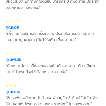
ของไม่หมด แต่ทางคุณต้นแนะนำรถกระบะก็พอ ทำให้ประหยัด
เงินหลายบาทเลยครับ"
⭐⭐⭐⭐⭐
คุณน้อย
"เพิ่งเคยใช้บริการที่นี่ครั้งแรกค่ะ ประทับใจการบริการมากๆ
แถมราคาถูกมากค่ะ เต็ม10ไม่หัก เยี่ยมมากค่ะ"
⭐⭐⭐⭐⭐
คุณพรชัย
"น้องๆ พนักงานที่ช่วยขนของเป็นกันเองมาก บริการดีและ
ราคาไม่แพง มีรถให้เลือกหลายแบบครับ"
⭐⭐⭐⭐⭐
คุณทราย
"ชื่นชมพี่ๆ พนักงานค่ะ ย้ายหอพักอยู่ชั้น 3 ต้องใช้บันได พี่ๆ
ไม่บ่นเลยค่ะ ใช้รถกระบะขนของ ราคาถูกไม่บวกเพิ่มด้วย"