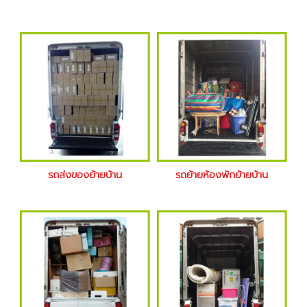
รถส่งของย้ายบ้าน
รถย้ายห้องพักย้ายบ้าน