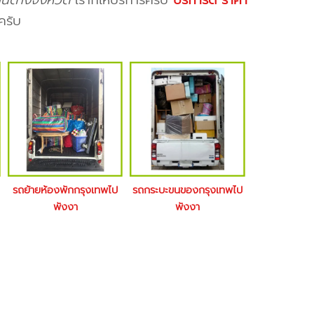
นต่างจังหวัด
เราก็ให้บริการครับ
บริการดี ราคา
ครับ
รถย้ายห้องพักกรุงเทพไป
รถกระบะขนของกรุงเทพไป
พังงา
พังงา