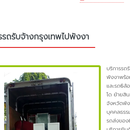
รรถรับจ้างกรุงเทพไปพังงา
บริการรถร
พังงาพร้
และรถ6ล้อ
โด ย้ายสิ
จังหวัดพัง
บุคคลธรร
รถส่งของย
บริการยิน