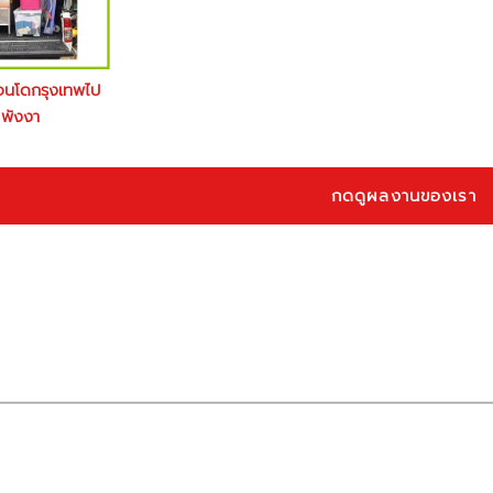
อนโดกรุงเทพไป
พังงา
กดดูผลงานของเรา