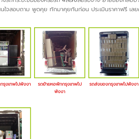
้างรถกระบะขนของหรือรถ 4ล้อ/6ล้อรับจ้าง ย้ายของกลับบ้า
นใจสอบถาม พูดคุย ทักมาคุยกันก่อน ประเมินราคาฟรี เลย
นกรุงเทพไปพังงา
รถย้ายหอพักกรุงเทพไป
รถส่งของกรุงเทพไปพังงา
พังงา