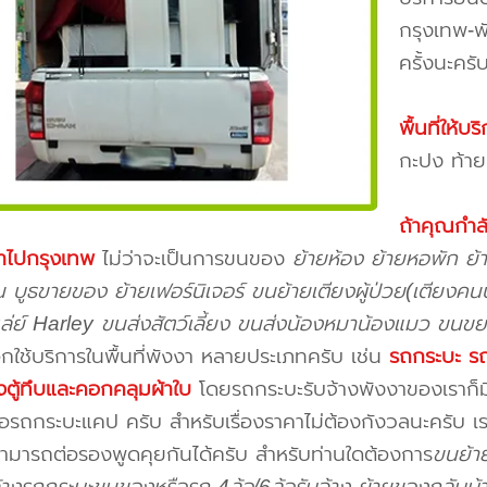
กรุงเทพ-พ
ครั้งนะครั
พื้นที่ให้
กะปง ท้ายเ
ถ้าคุณกำ
าไปกรุงเทพ
ไม่ว่าจะเป็นการขนของ
ย้ายห้อง ย้ายหอพัก ย้
 บูธขายของ ย้ายเฟอร์นิเจอร์ ขนย้ายเตียงผู้ป่วย(เตียงคนป
ล่ย์ Harley ขนส่งสัตว์เลี้ยง ขนส่งน้องหมาน้องแมว ขนขยะ
ือกใช้บริการในพื้นที่พังงา หลายประเภทครับ เช่น
รถกระบะ รถส
งตู้ทึบและคอกคลุมผ้าใบ
โดยรถกระบะรับจ้างพังงาของเราก็ม
ือรถกระบะแคป ครับ สำหรับเรื่องราคาไม่ต้องกังวลนะครับ เร
ามารถต่อรองพูดคุยกันได้ครับ สำหรับท่านใดต้องการ
ขนย้า