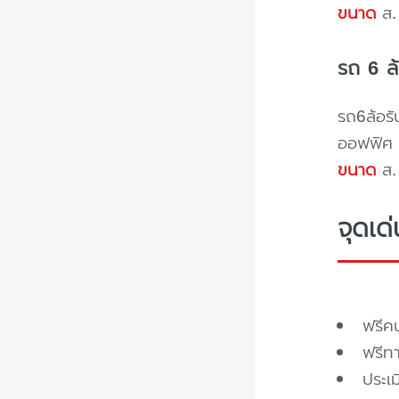
ขนาด
ส. 
รถ 6 ล
รถ6ล้อรั
ออฟฟิศ 
ขนาด
ส. 
จุดเด
ฟรี
ฟรีท
ประเ