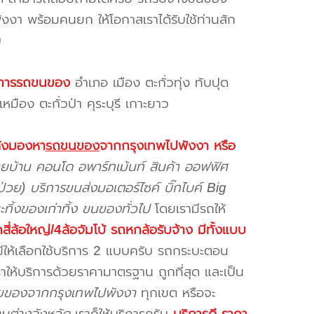
ังงา พร้อมคนยก ให้โอกาสเราได้รับใช้ท่านสัก
บ
บริการรถขนของ
อำเภอ เมือง ตะกั่วทุ่ง ทับปุด
หมือง ตะกั่วป่า คุระบุรี เกาะยาว
ลังมองหา
รถขนของ
จากกรุงเทพไปพังงา
หรือ
ายบ้าน คอนโด อพาร์ทเม้นท์ สินค้า ออฟฟิศ
่วย) บริการขนส่งมอเตอร์ไซค์ บิ๊กไบค์ Big
ทิ้งของเก่าทิ้ง ขนของทั่วไป
โดยเรามีรถให้
ี่ล้อใหญ่/4ล้อจัมโบ้ รถหกล้อรับจ้าง มีทั้งแบบ
ีให้เลือกใช้บริการ 2 แบบครับ รถกระบะตอน
าให้บริการด้วยราคามาตรฐาน ถูกที่สุด และเป็น
ยของจากกรุงเทพไปพังงา
ทุกเขต หรือจะ