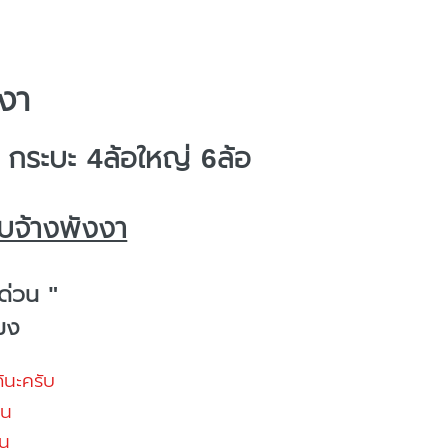
งงา
ระบะ 4ล้อใหญ่ 6ล้อ
บจ้างพังงา
ด่วน "
โมง
้นะครับ
้น
น