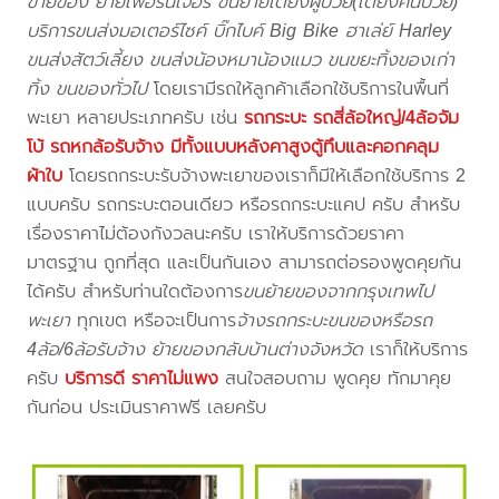
ขายของ ย้ายเฟอร์นิเจอร์ ขนย้ายเตียงผู้ป่วย(เตียงคนป่วย)
บริการขนส่งมอเตอร์ไซค์ บิ๊กไบค์ Big Bike ฮาเล่ย์ Harley
ขนส่งสัตว์เลี้ยง ขนส่งน้องหมาน้องแมว ขนขยะทิ้งของเก่า
ทิ้ง ขนของทั่วไป
โดยเรามีรถให้ลูกค้าเลือกใช้บริการในพื้นที่
พะเยา หลายประเภทครับ เช่น
รถกระบะ รถสี่ล้อใหญ่/4ล้อจัม
โบ้ รถหกล้อรับจ้าง มีทั้งแบบหลังคาสูงตู้ทึบและคอกคลุม
ผ้าใบ
โดยรถกระบะรับจ้างพะเยาของเราก็มีให้เลือกใช้บริการ 2
แบบครับ รถกระบะตอนเดียว หรือรถกระบะแคป ครับ สำหรับ
เรื่องราคาไม่ต้องกังวลนะครับ เราให้บริการด้วยราคา
มาตรฐาน ถูกที่สุด และเป็นกันเอง สามารถต่อรองพูดคุยกัน
ได้ครับ สำหรับท่านใดต้องการ
ขนย้ายของจากกรุงเทพไป
พะเยา
ทุกเขต หรือจะเป็นการ
จ้างรถกระบะขนของหรือรถ
4ล้อ/6ล้อรับจ้าง ย้ายของกลับบ้านต่างจังหวัด
เราก็ให้บริการ
ครับ
บริการดี ราคาไม่แพง
สนใจสอบถาม พูดคุย ทักมาคุย
กันก่อน ประเมินราคาฟรี เลยครับ