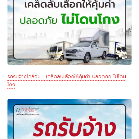
รถรับจ้างใกล้ฉัน - เคล็ดลับเลือกให้คุ้มค่า ปลอดภัย ไม่โดน
โกง