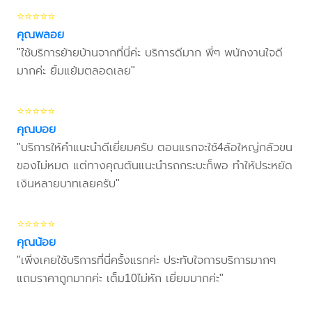
⭐⭐⭐⭐⭐
คุณพลอย
"ใช้บริการย้ายบ้านจากที่นี่ค่ะ บริการดีมาก พี่ๆ พนักงานใจดี
มากค่ะ ยิ้มแย้มตลอดเลย"
⭐⭐⭐⭐⭐
คุณบอย
"บริการให้คำแนะนำดีเยี่ยมครับ ตอนแรกจะใช้4ล้อใหญ่กลัวขน
ของไม่หมด แต่ทางคุณต้นแนะนำรถกระบะก็พอ ทำให้ประหยัด
เงินหลายบาทเลยครับ"
⭐⭐⭐⭐⭐
คุณน้อย
"เพิ่งเคยใช้บริการที่นี่ครั้งแรกค่ะ ประทับใจการบริการมากๆ
แถมราคาถูกมากค่ะ เต็ม10ไม่หัก เยี่ยมมากค่ะ"