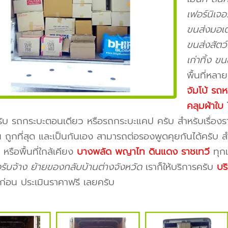
เฟอร์นิเจอ
ขนส่งมอเตอ
ขนส่งสัตว
เก่าทิ้ง ข
พื้นที่หลา
จัมโบ้ รถห
คลุมผ้าใบ
โ
บ รถกระบะตอนเดียว หรือรถกระบะแคป ครับ สำหรับเรื่องรา
ถูกที่สุด และเป็นกันเอง สามารถต่อรองพูดคุยกันได้ครับ 
หรือพื้นที่ใกล้เคียง
บางพลัด พญาไท ดินแดง ราชเทวี
ทุกเ
อรับจ้าง ย้ายของกลับบ้านต่างจังหวัด
เราก็ให้บริการครับ
บร
ก่อน ประเมินราคาฟรี เลยครับ