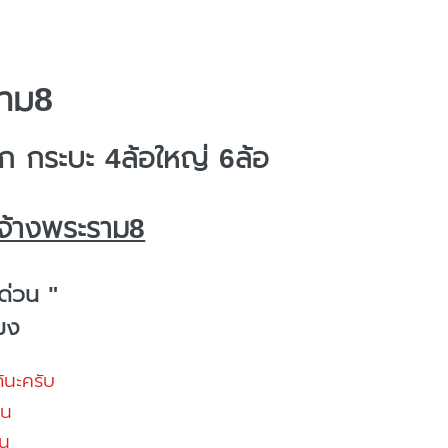
ราม8
 กระบะ 4ล้อใหญ่ 6ล้อ
จ้างพระราม8
ด่วน "
โมง
้นะครับ
้น
น