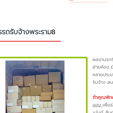
รรถรับจ้างพระราม8
ผลงานรถรั
ย้ายห้อง 
หลายประเภ
รับจ้าง ส
ถ้าคุณพัก
ของ
เพื่อ
ย
เม้นท์ สิ