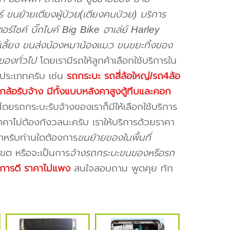
ร์ ขนย้ายเตียงผู้ป่วย(เตียงคนป่วย) บริการ
ร์ไซค์ บิ๊กไบค์ Big Bike ฮาเล่ย์ Harley
์เลี้ยง ขนส่งน้องหมาน้องแมว ขนขยะทิ้งของ
นของทั่วไป
โดยเรามีรถให้ลูกค้าเลือกใช้บริการใน
ยประเภทครับ เช่น
รถกระบะ รถสี่ล้อใหญ่/รถ4ล้อ
กล้อรับจ้าง มีทั้งแบบหลังคาสูงตู้ทึบและคอก
ดยรถกระบะรับจ้างของเราก็มีให้เลือกใช้บริการ
คาไม่ต้องกังวลนะครับ เราให้บริการด้วยราคา
สำหรับท่านใดต้องการ
ขนย้ายของในพื้นที่
ขต หรือจะเป็นการ
จ้างรถกระบะขนของหรือรถ
ิการดี ราคาไม่แพง
สนใจสอบถาม พูดคุย ทัก