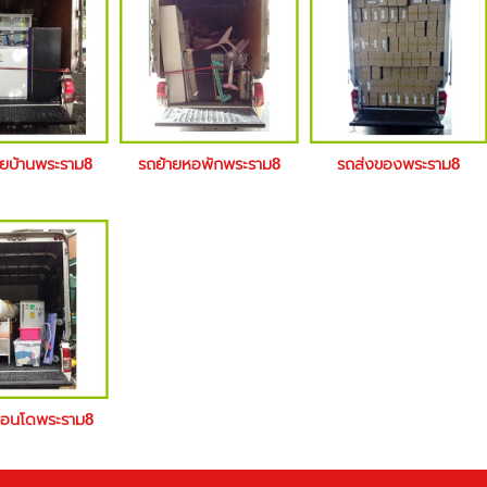
ายบ้านพระราม8
รถย้ายหอพักพระราม8
รถส่งของพระราม8
คอนโดพระราม8