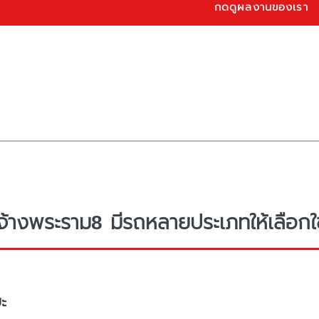
กดดูผลงานของเรา
จ้างพระราม8 มีรถหลายประเภทให้เลือกใช
ะ