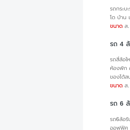
รถกระบะร
โด บ้าน 
ขนาด
ส. 
รถ 4 ล
รถสี่ล้อ
ห้องพัก 
ของได้ส
ขนาด
ส. 
รถ 6 ล
รถ6ล้อรั
ออฟฟิศ 