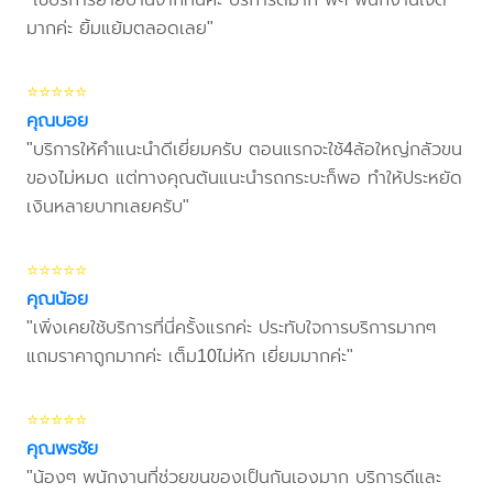
มากค่ะ ยิ้มแย้มตลอดเลย"
⭐⭐⭐⭐⭐
คุณบอย
"บริการให้คำแนะนำดีเยี่ยมครับ ตอนแรกจะใช้4ล้อใหญ่กลัวขน
ของไม่หมด แต่ทางคุณต้นแนะนำรถกระบะก็พอ ทำให้ประหยัด
เงินหลายบาทเลยครับ"
⭐⭐⭐⭐⭐
คุณน้อย
"เพิ่งเคยใช้บริการที่นี่ครั้งแรกค่ะ ประทับใจการบริการมากๆ
แถมราคาถูกมากค่ะ เต็ม10ไม่หัก เยี่ยมมากค่ะ"
⭐⭐⭐⭐⭐
คุณพรชัย
"น้องๆ พนักงานที่ช่วยขนของเป็นกันเองมาก บริการดีและ