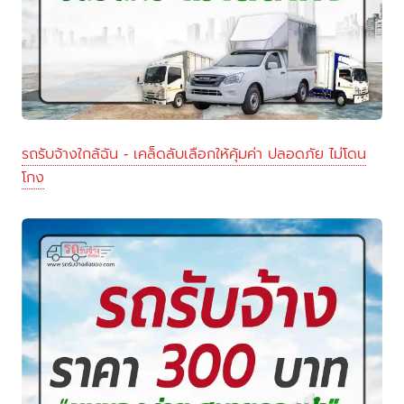
รถรับจ้างใกล้ฉัน - เคล็ดลับเลือกให้คุ้มค่า ปลอดภัย ไม่โดน
โกง