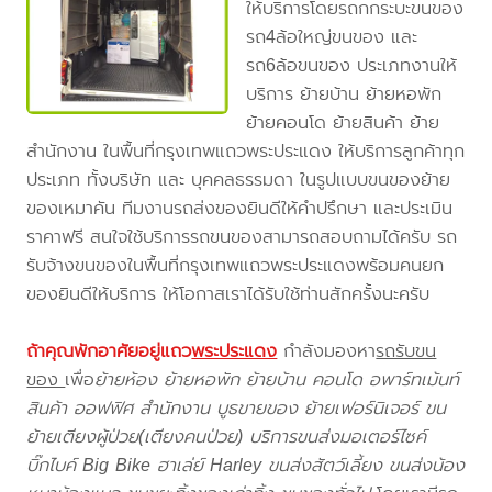
ให้บริการโดยรถกกระบะขนของ
รถ4ล้อใหญ่ขนของ และ
รถ6ล้อขนของ ประเภทงานให้
บริการ ย้ายบ้าน ย้ายหอพัก
ย้ายคอนโด ย้ายสินค้า ย้าย
สำนักงาน ในพื้นที่กรุงเทพแถวพระประแดง ให้บริการลูกค้าทุก
ประเภท ทั้งบริษัท และ บุคคลธรรมดา ในรูปแบบขนของย้าย
ของเหมาคัน ทีมงานรถส่งของยินดีให้คำปรึกษา และประเมิน
ราคาฟรี สนใจใช้บริการรถขนของสามารถสอบถามได้ครับ รถ
รับจ้างขนของในพื้นที่กรุงเทพแถวพระประแดงพร้อมคนยก
ของยินดีให้บริการ ให้โอกาสเราได้รับใช้ท่านสักครั้งนะครับ
ถ้าคุณพักอาศัยอยู่แถว
พระประแดง
กำลังมองหา
รถรับขน
ของ
เพื่อ
ย้ายห้อง ย้ายหอพัก ย้ายบ้าน คอนโด อพาร์ทเม้นท์
สินค้า ออฟฟิศ สำนักงาน บูธขายของ ย้ายเฟอร์นิเจอร์ ขน
ย้ายเตียงผู้ป่วย(เตียงคนป่วย) บริการขนส่งมอเตอร์ไซค์
บิ๊กไบค์ Big Bike ฮาเล่ย์ Harley ขนส่งสัตว์เลี้ยง ขนส่งน้อง