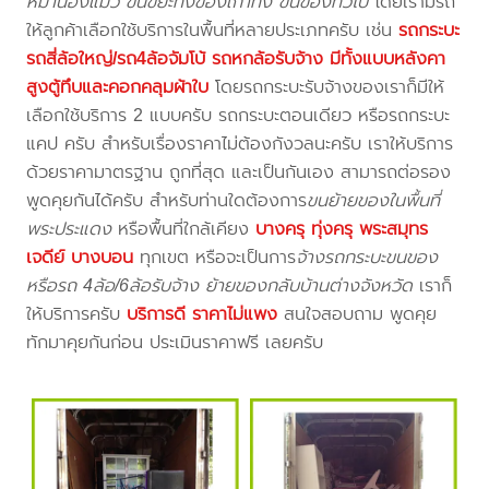
หมาน้องแมว ขนขยะทิ้งของเก่าทิ้ง ขนของทั่วไป
โดยเรามีรถ
ให้ลูกค้าเลือกใช้บริการในพื้นที่หลายประเภทครับ เช่น
รถกระบะ
รถสี่ล้อใหญ่/รถ4ล้อจัมโบ้ รถหกล้อรับจ้าง มีทั้งแบบหลังคา
สูงตู้ทึบและคอกคลุมผ้าใบ
โดยรถกระบะรับจ้างของเราก็มีให้
เลือกใช้บริการ 2 แบบครับ รถกระบะตอนเดียว หรือรถกระบะ
แคป ครับ สำหรับเรื่องราคาไม่ต้องกังวลนะครับ เราให้บริการ
ด้วยราคามาตรฐาน ถูกที่สุด และเป็นกันเอง สามารถต่อรอง
พูดคุยกันได้ครับ สำหรับท่านใดต้องการ
ขนย้ายของในพื้นที่
พระประแดง
หรือพื้นที่ใกล้เคียง
บางครุ ทุ่งครุ พระสมุทร
เจดีย์ บางบอน
ทุกเขต หรือจะเป็นการ
จ้างรถกระบะขนของ
หรือรถ 4ล้อ/6ล้อรับจ้าง ย้ายของกลับบ้านต่างจังหวัด
เราก็
ให้บริการครับ
บริการดี ราคาไม่แพง
สนใจสอบถาม พูดคุย
ทักมาคุยกันก่อน ประเมินราคาฟรี เลยครับ