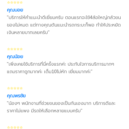
⭐⭐⭐⭐⭐
คุณบอย
"บริการให้คำแนะนำดีเยี่ยมครับ ตอนแรกจะใช้4ล้อใหญ่กลัวขน
ของไม่หมด แต่ทางคุณต้นแนะนำรถกระบะก็พอ ทำให้ประหยัด
เงินหลายบาทเลยครับ"
⭐⭐⭐⭐⭐
คุณน้อย
"เพิ่งเคยใช้บริการที่นี่ครั้งแรกค่ะ ประทับใจการบริการมากๆ
แถมราคาถูกมากค่ะ เต็ม10ไม่หัก เยี่ยมมากค่ะ"
⭐⭐⭐⭐⭐
คุณพรชัย
"น้องๆ พนักงานที่ช่วยขนของเป็นกันเองมาก บริการดีและ
ราคาไม่แพง มีรถให้เลือกหลายแบบครับ"
⭐⭐⭐⭐⭐