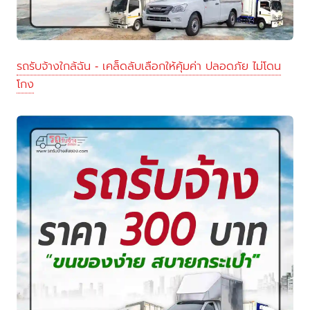
รถรับจ้างใกล้ฉัน - เคล็ดลับเลือกให้คุ้มค่า ปลอดภัย ไม่โดน
โกง