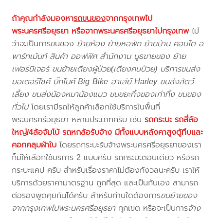
ถ้าคุณกำลังมองหา
รถขนของ
จากกรุงเทพไป
พระนครศรีอยุธยา
หรือจากพระนครศรีอยุธยาไปกรุงเทพ
ไม่
ว่าจะเป็นการขนของ
ย้ายห้อง ย้ายหอพัก ย้ายบ้าน คอนโด อ
พาร์ทเม้นท์ สินค้า ออฟฟิศ สำนักงาน บูธขายของ ย้าย
เฟอร์นิเจอร์ ขนย้ายเตียงผู้ป่วย(เตียงคนป่วย) บริการขนส่ง
มอเตอร์ไซค์ บิ๊กไบค์ Big Bike ฮาเล่ย์ Harley ขนส่งสัตว์
เลี้ยง ขนส่งน้องหมาน้องแมว ขนขยะทิ้งของเก่าทิ้ง ขนของ
ทั่วไป
โดยเรามีรถให้ลูกค้าเลือกใช้บริการในพื้นที่
พระนครศรีอยุธยา หลายประเภทครับ เช่น
รถกระบะ รถสี่ล้อ
ใหญ่/4ล้อจัมโบ้ รถหกล้อรับจ้าง มีทั้งแบบหลังคาสูงตู้ทึบและ
คอกคลุมผ้าใบ
โดยรถกระบะรับจ้างพระนครศรีอยุธยาของเรา
ก็มีให้เลือกใช้บริการ 2 แบบครับ รถกระบะตอนเดียว หรือรถ
กระบะแคป ครับ สำหรับเรื่องราคาไม่ต้องกังวลนะครับ เราให้
บริการด้วยราคามาตรฐาน ถูกที่สุด และเป็นกันเอง สามารถ
ต่อรองพูดคุยกันได้ครับ สำหรับท่านใดต้องการ
ขนย้ายของ
จากกรุงเทพไปพระนครศรีอยุธยา
ทุกเขต หรือจะเป็นการ
จ้าง