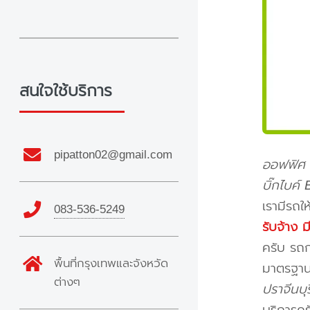
สนใจใช้บริการ
pipatton02@gmail.com
ออฟฟิศ ส
บิ๊กไบค์
เรามีรถให
083-536-5249
รับจ้าง 
ครับ รถก
พื้นที่กรุงเทพและจังหวัด
มาตรฐาน 
ต่างๆ
ปราจีนบุร