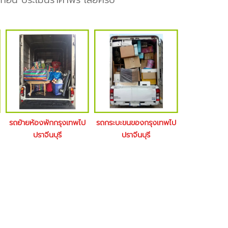
่อน ประเมินราคาฟรี เลยครับ
รถย้ายห้องพักกรุงเทพไป
รถกระบะขนของกรุงเทพไป
ปราจีนบุรี
ปราจีนบุรี