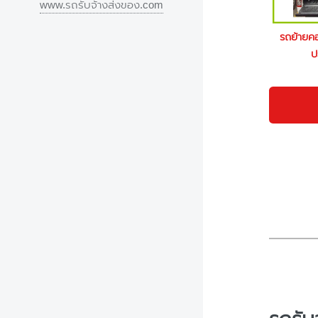
www.รถรับจ้างส่งของ.com
รถย้ายค
ป