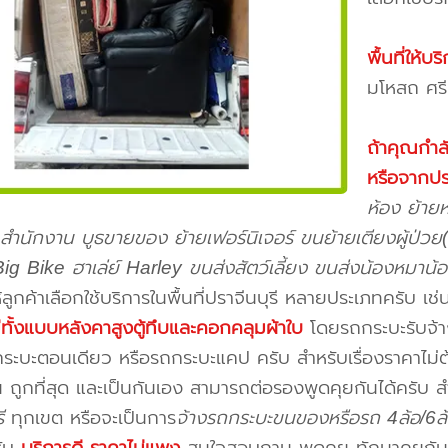
พื้นที่ให้
มโหสถ ศรี
ถ้าคุณกำ
หรือจากปร
ห้อง ย้าย
ำนักงาน บูธขายของ ย้ายเฟอร์นิเจอร์ ขนย้ายเตียงผู้ป่วย
 Big Bike ฮาเล่ย์ Harley ขนส่งสัตว์เลี้ยง ขนส่งน้องหมาน
้ลูกค้าเลือกใช้บริการในพื้นที่ปราจีนบุรี หลายประเภทครับ เช
มีทั้งแบบหลังคาสูงตู้ทึบและคอกคลุมผ้าใบ
โดยรถกระบะรับจ้าง
ระบะตอนเดียว หรือรถกระบะแคป ครับ สำหรับเรื่องราคาไม่ต
ถูกที่สุด และเป็นกันเอง สามารถต่อรองพูดคุยกันได้ครับ 
ี
ทุกเขต หรือจะเป็นการ
จ้างรถกระบะขนของหรือรถ 4ล้อ/6ล้อ