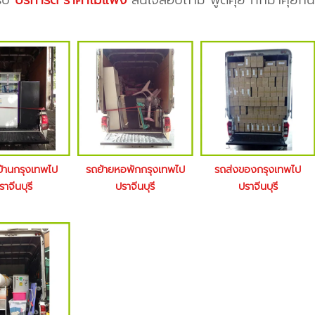
รับ
บริการดี ราคาไม่แพง
สนใจสอบถาม พูดคุย ทักมาคุยกันก
บ้านกรุงเทพไป
รถย้ายหอพักกรุงเทพไป
รถส่งของกรุงเทพไป
ราจีนบุรี
ปราจีนบุรี
ปราจีนบุรี