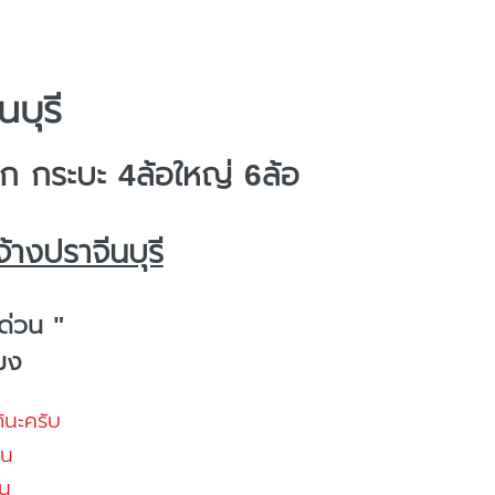
นบุรี
 กระบะ 4ล้อใหญ่ 6ล้อ
้างปราจีนบุรี
ด่วน "
โมง
้นะครับ
้น
น