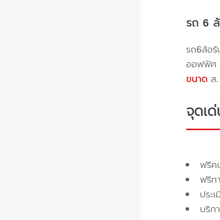
รถ 6 ล
รถ6ล้อรั
ออฟฟิศ 
ขนาด
ส. 
จุดเด
ฟรี
ฟรีท
ประเ
บริกา