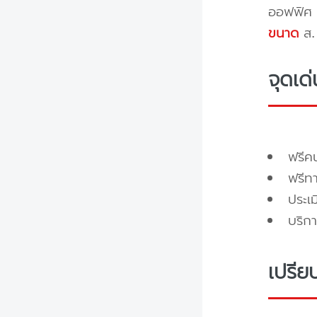
ออฟฟิศ 
ขนาด
ส. 
จุดเด
ฟรี
ฟรีท
ประเ
บริกา
เปรีย