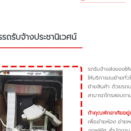
รรถรับจ้างประชานิเวศน์
รถรับจ้างส่งของให้
ให้บริการขนย้ายทั่
ย้ายสินค้า ด้วยร
สามารถโทรสอบถามให
ถ้าคุณพักอาศัยอยู
เพื่อ
ย้ายห้อง ย้ายห
ออฟฟิศ สำนักงาน บ