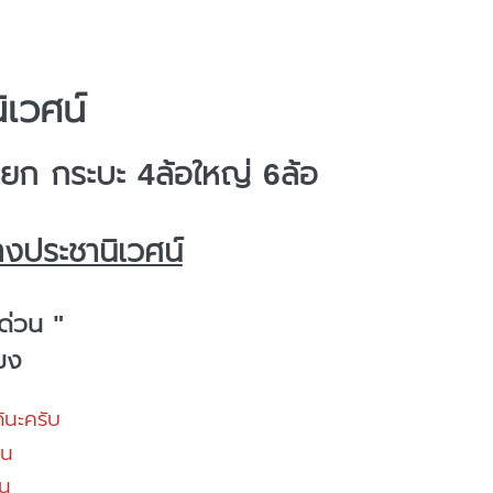
ิเวศน์
ก กระบะ 4ล้อใหญ่ 6ล้อ
างประชานิเวศน์
ด่วน "
โมง
้นะครับ
้น
น