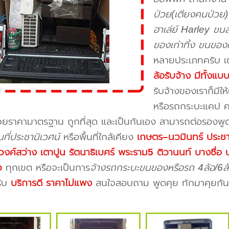
ป่วย(เตียงคนป่วย) 
ฮาเล่ย์ Harley ขนส
ของเก่าทิ้ง ขนของท
หลายประเภทครับ เ
ล้อรับจ้าง มีทั้งแ
รับจ้างของเราก็มีใ
หรือรถกระบะแคป ครั
วยราคามาตรฐาน ถูกที่สุด และเป็นกันเอง สามารถต่อรองพูด
นที่ประชานิเวศน์
หรือพื้นที่ใกล้เคียง
เกษตร–นวมินทร์ ประช
งศ์สว่าง เตาปูน รัตนาธิเบศร์ พระราม5 ติวานนท์ บางซื่
ว
ทุกเขต หรือจะเป็นการ
จ้างรถกระบะขนของหรือรถ 4ล้อ/6ล้อ
รับ
บริการดี ราคาไม่แพง
สนใจสอบถาม พูดคุย ทักมาคุยกันก