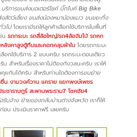
บริการขนส่งมอเตอร์ไซค์ บิ๊กไบค์ Big Bike
่งสัตว์เลี้ยง ขนส่งน้องหมาน้องแมว ขนขยะทิ้ง
ั่วไป
โดยเรามีรถให้ลูกค้าเลือกใช้บริการในพื้นที่
ช่น
รถกระบะ รถสี่ล้อใหญ่/รถ4ล้อจัมโบ้ รถหก
บบหลังคาสูงตู้ทึบและคอกคลุมผ้าใบ
โดยรถกระบะ
ห้เลือกใช้บริการ 2 แบบครับ รถกระบะตอนเดียว
บ สำหรับเรื่องราคาไม่ต้องกังวลนะครับ เราให้
คุยกันได้ครับ สำหรับท่านใดต้องการ
ขนย้าย
าชื่น งามวงศ์วาน แคราย แยกพงษ์เพชร
อ ประชาราษฎร์ สะพานพระราม7 โชคชัย4
รับจ้าง ย้ายของกลับบ้านต่างจังหวัด
เราก็ให้
่อน ประเมินราคาฟรี เลยครับ