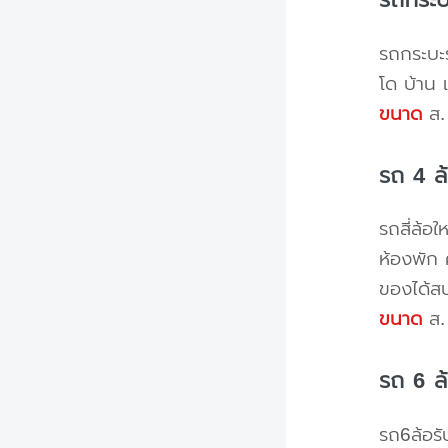
รถกระบะร
โด บ้าน 
ขนาด
ส. 
รถ 4 ล
รถสี่ล้อ
ห้องพัก 
ของได้ส
ขนาด
ส. 
รถ 6 ล
รถ6ล้อรั