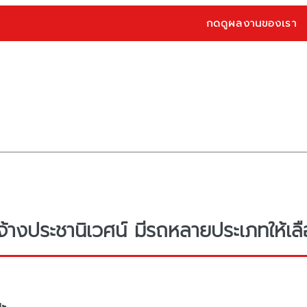
กดดูผลงานของเรา
จ้างประชานิเวศน์ มีรถหลายประเภทให้เลื
ะ