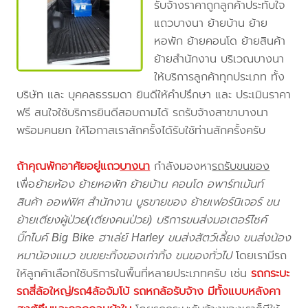
รับจ้างราคาถูกลูกค้าประทับใจ
แถวบางนา ย้ายบ้าน ย้าย
หอพัก ย้ายคอนโด ย้ายสินค้า
ย้ายสำนักงาน บริเวณบางนา
ให้บริการลูกค้าทุกประเภท ทั้ง
บริษัท และ บุคคลธรรมดา ยินดีให้คำปรึกษา และ ประเมินราคา
ฟรี สนใจใช้บริการยินดีสอบถามได้ รถรับจ้างสาขาบางนา
พร้อมคนยก ให้โอกาสเราสักครั้งได้รับใช้ท่านสักครั้งครับ
ถ้าคุณพักอาศัยอยู่แถว
บางนา
กำลังมองหา
รถรับขนของ
เพื่อ
ย้ายห้อง ย้ายหอพัก ย้ายบ้าน คอนโด อพาร์ทเม้นท์
สินค้า ออฟฟิศ สำนักงาน บูธขายของ ย้ายเฟอร์นิเจอร์ ขน
ย้ายเตียงผู้ป่วย(เตียงคนป่วย) บริการขนส่งมอเตอร์ไซค์
บิ๊กไบค์ Big Bike ฮาเล่ย์ Harley ขนส่งสัตว์เลี้ยง ขนส่งน้อง
หมาน้องแมว ขนขยะทิ้งของเก่าทิ้ง ขนของทั่วไป
โดยเรามีรถ
ให้ลูกค้าเลือกใช้บริการในพื้นที่หลายประเภทครับ เช่น
รถกระบะ
รถสี่ล้อใหญ่/รถ4ล้อจัมโบ้ รถหกล้อรับจ้าง มีทั้งแบบหลังคา