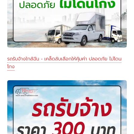
รถรับจ้างใกล้ฉัน - เคล็ดลับเลือกให้คุ้มค่า ปลอดภัย ไม่โดน
โกง