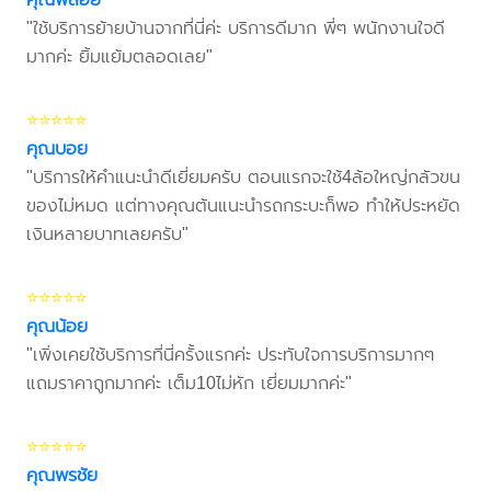
"ใช้บริการย้ายบ้านจากที่นี่ค่ะ บริการดีมาก พี่ๆ พนักงานใจดี
มากค่ะ ยิ้มแย้มตลอดเลย"
⭐⭐⭐⭐⭐
คุณบอย
"บริการให้คำแนะนำดีเยี่ยมครับ ตอนแรกจะใช้4ล้อใหญ่กลัวขน
ของไม่หมด แต่ทางคุณต้นแนะนำรถกระบะก็พอ ทำให้ประหยัด
เงินหลายบาทเลยครับ"
⭐⭐⭐⭐⭐
คุณน้อย
"เพิ่งเคยใช้บริการที่นี่ครั้งแรกค่ะ ประทับใจการบริการมากๆ
แถมราคาถูกมากค่ะ เต็ม10ไม่หัก เยี่ยมมากค่ะ"
⭐⭐⭐⭐⭐
คุณพรชัย