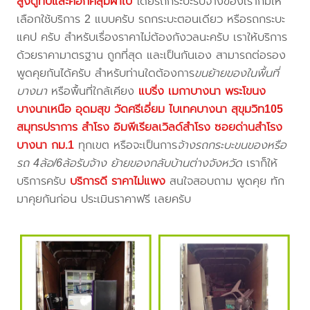
สูงตู้ทึบและคอกคลุมผ้าใบ
โดยรถกระบะรับจ้างของเราก็มีให้
เลือกใช้บริการ 2 แบบครับ รถกระบะตอนเดียว หรือรถกระบะ
แคป ครับ สำหรับเรื่องราคาไม่ต้องกังวลนะครับ เราให้บริการ
ด้วยราคามาตรฐาน ถูกที่สุด และเป็นกันเอง สามารถต่อรอง
พูดคุยกันได้ครับ สำหรับท่านใดต้องการ
ขนย้ายของในพื้นที่
บางนา
หรือพื้นที่ใกล้เคียง
แบริ่ง เมกาบางนา พระโขนง
บางนาเหนือ อุดมสุข วัดศรีเอี่ยม ไบเทคบางนา สุขุมวิท105
สมุทรปราการ สำโรง อิมพีเรียลเวิลด์สำโรง ซอยด่านสำโรง
บางนา กม.1
ทุกเขต หรือจะเป็นการ
จ้างรถกระบะขนของหรือ
รถ 4ล้อ/6ล้อรับจ้าง ย้ายของกลับบ้านต่างจังหวัด
เราก็ให้
บริการครับ
บริการดี ราคาไม่แพง
สนใจสอบถาม พูดคุย ทัก
มาคุยกันก่อน ประเมินราคาฟรี เลยครับ