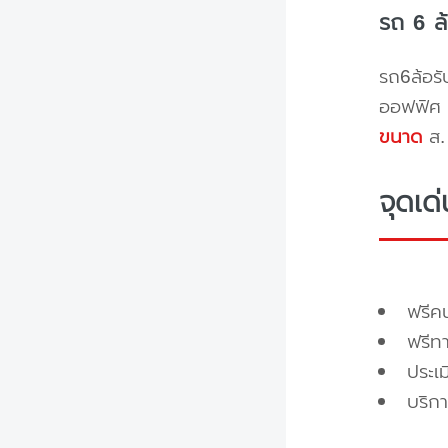
รถ 6 ล
รถ6ล้อรั
ออฟฟิศ 
ขนาด
ส. 
จุดเด
ฟรี
ฟรีท
ประเ
บริกา