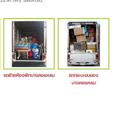
นราคาฟรี เลยครับ
รถย้ายห้องพักบางคอแหลม
รถกระบะขนของ
บางคอแหลม