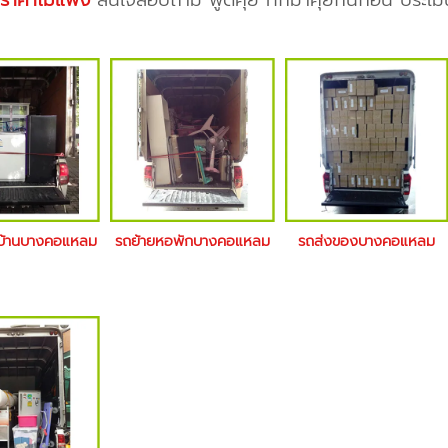
 ราคาไม่แพง
สนใจสอบถาม พูดคุย ทักมาคุยกันก่อน ประเมิ
ยบ้านบางคอแหลม
รถย้ายหอพักบางคอแหลม
รถส่งของบางคอแหลม