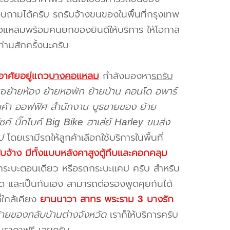
ถามได้ครับ รถรับจ้างขนของในพื้นที่กรุงเทพ
แหลมพร้อมคนยกของยินดีให้บริการ ให้โอกาส
้ท่านสักครั้งนะครับ
อาศัยอยู่แถว
บางคอแหลม
กำลังมองหา
รถรับ
่อ
ย้ายห้อง ย้ายหอพัก ย้ายบ้าน คอนโด อพาร์
ินค้า ออฟฟิศ สำนักงาน บูธขายของ ย้าย
ซค์ บิ๊กไบค์ Big Bike ฮาเล่ย์ Harley ขนส่ง
ป
โดยเรามีรถให้ลูกค้าเลือกใช้บริการในพื้นที่
ับจ้าง มีทั้งแบบหลังคาสูงตู้ทึบและคอกคลุม
ถกระบะตอนเดียว หรือรถกระบะแคป ครับ สำหรับ
สุด และเป็นกันเอง สามารถต่อรองพูดคุยกันได้
ี่ใกล้เคียง
ยานนาวา สาทร พระราม 3 บางรัก
้ายของกลับบ้านต่างจังหวัด
เราก็ให้บริการครับ