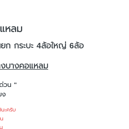
อแหลม
ก กระบะ 4ล้อใหญ่ 6ล้อ
้างบางคอแหลม
ด่วน "
โมง
้นะครับ
้น
น