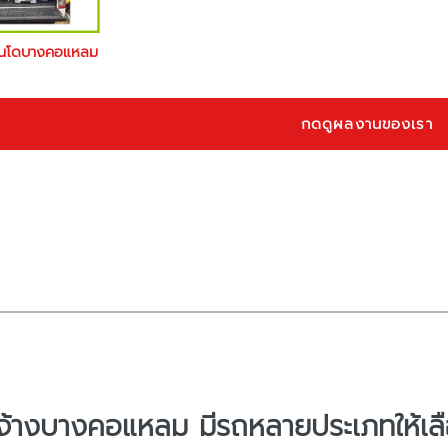
อนโดบางคอแหลม
กดดูผลงานของเรา
จ้างบางคอแหลม มีรถหลายประเภทให้เลื