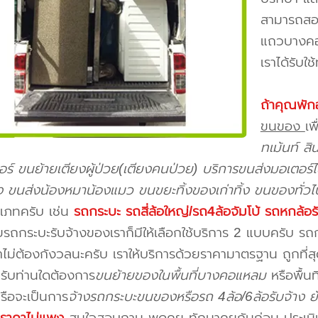
สามารถสอบ
แถวบางคอ
เราได้รับใช
ถ้าคุณพัก
ขนของ
เพื
ทเม้นท์ ส
จอร์ ขนย้ายเตียงผู้ป่วย(เตียงคนป่วย) บริการขนส่งมอเตอร์ไ
้ยง ขนส่งน้องหมาน้องแมว ขนขยะทิ้งของเก่าทิ้ง ขนของทั่วไ
เภทครับ เช่น
รถกระบะ รถสี่ล้อใหญ่/รถ4ล้อจัมโบ้ รถหกล้อร
รถกระบะรับจ้างของเราก็มีให้เลือกใช้บริการ 2 แบบครับ ร
คาไม่ต้องกังวลนะครับ เราให้บริการด้วยราคามาตรฐาน ถูกที่
รับท่านใดต้องการ
ขนย้ายของในพื้นที่บางคอแหลม
หรือพื้นท
รือจะเป็นการ
จ้างรถกระบะขนของหรือรถ 4ล้อ/6ล้อรับจ้าง ย