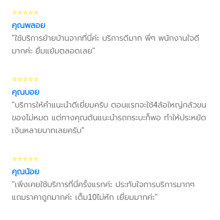
⭐⭐⭐⭐⭐
คุณพลอย
"ใช้บริการย้ายบ้านจากที่นี่ค่ะ บริการดีมาก พี่ๆ พนักงานใจดี
มากค่ะ ยิ้มแย้มตลอดเลย"
⭐⭐⭐⭐⭐
คุณบอย
"บริการให้คำแนะนำดีเยี่ยมครับ ตอนแรกจะใช้4ล้อใหญ่กลัวขน
ของไม่หมด แต่ทางคุณต้นแนะนำรถกระบะก็พอ ทำให้ประหยัด
เงินหลายบาทเลยครับ"
⭐⭐⭐⭐⭐
คุณน้อย
"เพิ่งเคยใช้บริการที่นี่ครั้งแรกค่ะ ประทับใจการบริการมากๆ
แถมราคาถูกมากค่ะ เต็ม10ไม่หัก เยี่ยมมากค่ะ"