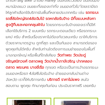
บิ๊กไบค์ Big Bike ฮาเล่ย์ Harley ขนส่งสัตว์เลี้ยง ขนส่งน้อง
หมาน้องแมว ขนขยะทิ้งของเก่าทิ้ง ขนของทั่วไป
โดยเรามีรถ
ให้ลูกค้าเลือกใช้บริการในพื้นที่หลายประเภทครับ เช่น
รถกระบะ
รถสี่ล้อใหญ่/รถ4ล้อจัมโบ้ รถหกล้อรับจ้าง มีทั้งแบบหลังคา
สูงตู้ทึบและคอกคลุมผ้าใบ
โดยรถกระบะรับจ้างของเราก็มีให้
เลือกใช้บริการ 2 แบบครับ รถกระบะตอนเดียว หรือรถกระบะ
แคป ครับ สำหรับเรื่องราคาไม่ต้องกังวลนะครับ เราให้บริการ
ด้วยราคามาตรฐาน ถูกที่สุด และเป็นกันเอง สามารถต่อรอง
พูดคุยกันได้ครับ สำหรับท่านใดต้องการ
ขนย้ายของในพื้นที่
บางกอกใหญ่
หรือพื้นที่ใกล้เคียง
วัดท่าพระ วัดประดู่
จรัญสนิทวงศ์ ตลาดพลู วัดปากน้ำภาษีเจริญ ปากคลอง
ตลาด พระนคร บางยี่เรือ
ทุกเขต หรือจะเป็นการ
จ้างรถกระบะ
ขนของหรือรถ 4ล้อ/6ล้อรับจ้าง ย้ายของกลับบ้านต่าง
จังหวัด
เราก็ให้บริการครับ
บริการดี ราคาไม่แพง
สนใจ
สอบถาม พูดคุย ทักมาคุยกันก่อน ประเมินราคาฟรี เลยครับ