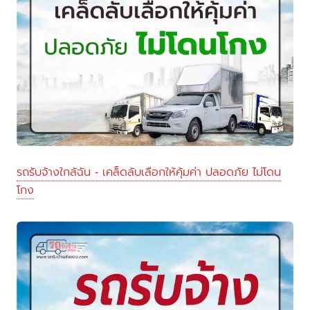
รถรับจ้างใกล้ฉัน - เคล็ดลับเลือกให้คุ้มค่า ปลอดภัย ไม่โดน
โกง