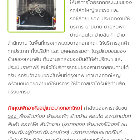
ให้บริการโดยรถกกระบะขนของ
รถ4ล้อใหญ่ขนของ และ
รถ6ล้อขนของ ประเภทงานให้
บริการ ย้ายบ้าน ย้ายหอพัก
ย้ายคอนโด ย้ายสินค้า ย้าย
สำนักงาน ในพื้นที่กรุงเทพแถวบางกอกใหญ่ ให้บริการลูกค้า
ทุกประเภท ทั้งบริษัท และ บุคคลธรรมดา ในรูปแบบขนของ
ย้ายของเหมาคัน ทีมงานรถส่งของยินดีให้คำปรึกษา และ
ประเมินราคาฟรี สนใจใช้บริการรถขนของสามารถสอบถามได้
ครับ รถรับจ้างขนของในพื้นที่กรุงเทพแถวบางกอกใหญ่
พร้อมคนยกของยินดีให้บริการ ให้โอกาสเราได้รับใช้ท่านสัก
ครั้งนะครับ
ถ้าคุณพักอาศัยอยู่แถว
บางกอกใหญ่
กำลังมองหา
รถรับขน
ของ
เพื่อ
ย้ายห้อง ย้ายหอพัก ย้ายบ้าน คอนโด อพาร์ทเม้นท์
สินค้า ออฟฟิศ สำนักงาน บูธขายของ ย้ายเฟอร์นิเจอร์ ขน
ย้ายเตียงผู้ป่วย(เตียงคนป่วย) บริการขนส่งมอเตอร์ไซค์