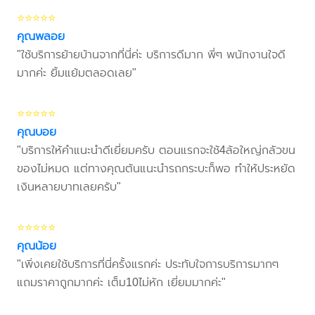
⭐⭐⭐⭐⭐
คุณพลอย
"ใช้บริการย้ายบ้านจากที่นี่ค่ะ บริการดีมาก พี่ๆ พนักงานใจดี
มากค่ะ ยิ้มแย้มตลอดเลย"
⭐⭐⭐⭐⭐
คุณบอย
"บริการให้คำแนะนำดีเยี่ยมครับ ตอนแรกจะใช้4ล้อใหญ่กลัวขน
ของไม่หมด แต่ทางคุณต้นแนะนำรถกระบะก็พอ ทำให้ประหยัด
เงินหลายบาทเลยครับ"
⭐⭐⭐⭐⭐
คุณน้อย
"เพิ่งเคยใช้บริการที่นี่ครั้งแรกค่ะ ประทับใจการบริการมากๆ
แถมราคาถูกมากค่ะ เต็ม10ไม่หัก เยี่ยมมากค่ะ"