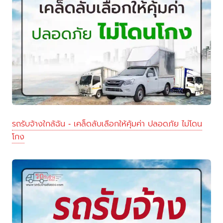
รถรับจ้างใกล้ฉัน - เคล็ดลับเลือกให้คุ้มค่า ปลอดภัย ไม่โดน
โกง