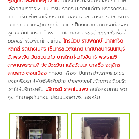
สูงตู้ทึบและคอกคลุมผ้าใบ
โดยรถกระบะรับจ้างของเราก็มีให้
เลือกใช้บริการ 2 แบบครับ รถกระบะตอนเดียว หรือรถกระบะ
แคป ครับ สำหรับเรื่องราคาไม่ต้องกังวลนะครับ เราให้บริการ
ด้วยราคามาตรฐาน ถูกที่สุด และเป็นกันเอง สามารถต่อรอง
พูดคุยกันได้ครับ สำหรับท่านใดต้องการ
ขนย้ายของในพื้นที่
นนทบุรี
หรือพื้นที่ใกล้เคียง
ไทรน้อย ราชพฤกษ์ ปากเกร็ด
หลักสี่ รัตนาธิเบศร์ เซ็นทรัลเวสต์เกต เทศบาลนครนนทบุรี
วัดพระเงิน วัดสวนแก้ว บางใหญ่-แก้วอินทร์ พระราม5
สะพานพระราม7 วัดบัวขวัญ แจ้งวัฒนะ บางซื่อ จตุจักร
ลาดยาว ดอนเมือง
ทุกเขต หรือจะเป็นการ
จ้างรถกระบะขน
ของหรือรถ 4ล้อ/6ล้อรับจ้าง ย้ายของกลับบ้านต่างจังหวัด
เราก็ให้บริการครับ
บริการดี ราคาไม่แพง
สนใจสอบถาม พูด
คุย ทักมาคุยกันก่อน ประเมินราคาฟรี เลยครับ