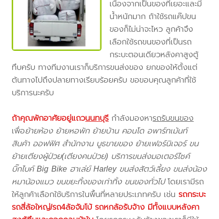
เนื่องจากเป็นของที่เยอะและมี
น้ำหนักมาก ถ้าใช้รถแค๊ปขน
ของก็ไม่น่าจะไหว ลูกค้าจึง
เลือกใช้รถขนของที่เป็นรถ
กระบะตอนเดียวหลังคาสูงตู้
ทึบครับ ทางทีมงานเราก็บริการขนส่งของ ยกของให้ตั้งแต่
ต้นทางไปถึงปลายทางเรียบร้อยครับ ขอขอบคุณลูกค้าที่ใช้
บริการนะครับ
ถ้าคุณพักอาศัยอยู่แถว
นนทบุรี
กำลังมองหา
รถรับขนของ
เพื่อ
ย้ายห้อง ย้ายหอพัก ย้ายบ้าน คอนโด อพาร์ทเม้นท์
สินค้า ออฟฟิศ สำนักงาน บูธขายของ ย้ายเฟอร์นิเจอร์ ขน
ย้ายเตียงผู้ป่วย(เตียงคนป่วย) บริการขนส่งมอเตอร์ไซค์
บิ๊กไบค์ Big Bike ฮาเล่ย์ Harley ขนส่งสัตว์เลี้ยง ขนส่งน้อง
หมาน้องแมว ขนขยะทิ้งของเก่าทิ้ง ขนของทั่วไป
โดยเรามีรถ
ให้ลูกค้าเลือกใช้บริการในพื้นที่หลายประเภทครับ เช่น
รถกระบะ
รถสี่ล้อใหญ่/รถ4ล้อจัมโบ้ รถหกล้อรับจ้าง มีทั้งแบบหลังคา