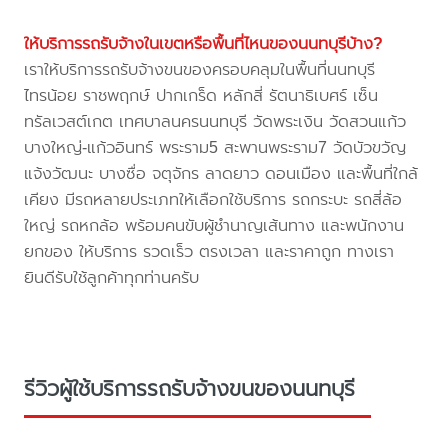
ให้บริการรถรับจ้างในเขตหรือพื้นที่ไหนของนนทบุรีบ้าง?
เราให้บริการรถรับจ้างขนของครอบคลุมในพื้นที่นนทบุรี
ไทรน้อย ราชพฤกษ์ ปากเกร็ด หลักสี่ รัตนาธิเบศร์ เซ็น
ทรัลเวสต์เกต เทศบาลนครนนทบุรี วัดพระเงิน วัดสวนแก้ว
บางใหญ่-แก้วอินทร์ พระราม5 สะพานพระราม7 วัดบัวขวัญ
แจ้งวัฒนะ บางซื่อ จตุจักร ลาดยาว ดอนเมือง และพื้นที่ใกล้
เคียง มีรถหลายประเภทให้เลือกใช้บริการ รถกระบะ รถสี่ล้อ
ใหญ่ รถหกล้อ พร้อมคนขับผู้ชำนาญเส้นทาง และพนักงาน
ยกของ ให้บริการ รวดเร็ว ตรงเวลา และราคาถูก ทางเรา
ยินดีรับใช้ลูกค้าทุกท่านครับ
รีวิวผู้ใช้บริการรถรับจ้างขนของนนทบุรี