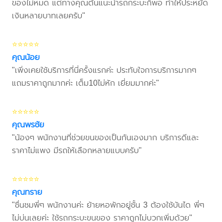
ของไม่หมด แต่ทางคุณต้นแนะนำรถกระบะก็พอ ทำให้ประหยัด
เงินหลายบาทเลยครับ"
⭐⭐⭐⭐⭐
คุณน้อย
"เพิ่งเคยใช้บริการที่นี่ครั้งแรกค่ะ ประทับใจการบริการมากๆ
แถมราคาถูกมากค่ะ เต็ม10ไม่หัก เยี่ยมมากค่ะ"
⭐⭐⭐⭐⭐
คุณพรชัย
"น้องๆ พนักงานที่ช่วยขนของเป็นกันเองมาก บริการดีและ
ราคาไม่แพง มีรถให้เลือกหลายแบบครับ"
⭐⭐⭐⭐⭐
คุณทราย
"ชื่นชมพี่ๆ พนักงานค่ะ ย้ายหอพักอยู่ชั้น 3 ต้องใช้บันได พี่ๆ
ไม่บ่นเลยค่ะ ใช้รถกระบะขนของ ราคาถูกไม่บวกเพิ่มด้วย"