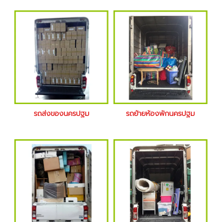
รถส่งของนครปฐม
รถย้ายห้องพักนครปฐม