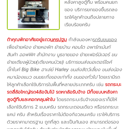
หลังคาสูงตู้ทึบ พร้อมคนยก
ของ บริการยกของขึ้นรถลง
รถให้ลูกค้าจนถึงปลายทาง
เรียบร้อยครับ
ถ้าคุณพักอาศัยอยู่แถว
นครปฐม
กำลังมองหา
รถรับขนของ
เพื่อ
ย้ายห้อง ย้ายหอพัก ย้ายบ้าน คอนโด อพาร์ทเม้นท์
สินค้า ออฟฟิศ สำนักงาน บูธขายของ ย้ายเฟอร์นิเจอร์ ขน
ย้ายเตียงผู้ป่วย(เตียงคนป่วย) บริการขนส่งมอเตอร์ไซค์
บิ๊กไบค์ Big Bike ฮาเล่ย์ Harley ขนส่งสัตว์เลี้ยง ขนส่งน้อง
หมาน้องแมว ขนขยะทิ้งของเก่าทิ้ง ขนของทั่วไป
โดยเรามีรถ
ให้ลูกค้าเลือกใช้บริการในพื้นที่หลายประเภทครับ เช่น
รถกระบะ
รถสี่ล้อใหญ่/รถ4ล้อจัมโบ้ รถหกล้อรับจ้าง มีทั้งแบบหลังคา
สูงตู้ทึบและคอกคลุมผ้าใบ
โดยรถกระบะรับจ้างของเราก็มีให้
เลือกใช้บริการ 2 แบบครับ รถกระบะตอนเดียว หรือรถกระบะ
แคป ครับ สำหรับเรื่องราคาไม่ต้องกังวลนะครับ เราให้บริการ
ด้วยราคามาตรฐาน ถูกที่สุด และเป็นกันเอง สามารถต่อรอง