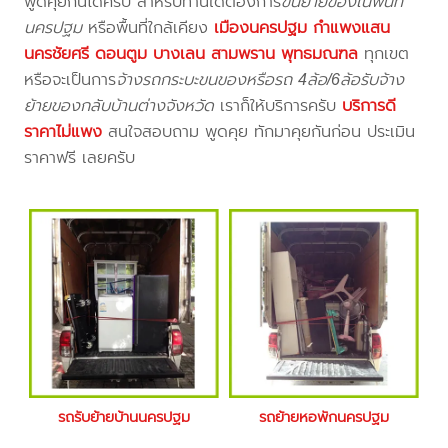
พูดคุยกันได้ครับ สำหรับท่านใดต้องการ
ขนย้ายของในพื้นที่
นครปฐม
หรือพื้นที่ใกล้เคียง
เมืองนครปฐม กำแพงแสน
นครชัยศรี ดอนตูม บางเลน สามพราน พุทธมณฑล
ทุกเขต
หรือจะเป็นการ
จ้างรถกระบะขนของหรือรถ 4ล้อ/6ล้อรับจ้าง
ย้ายของกลับบ้านต่างจังหวัด
เราก็ให้บริการครับ
บริการดี
ราคาไม่แพง
สนใจสอบถาม พูดคุย ทักมาคุยกันก่อน ประเมิน
ราคาฟรี เลยครับ
รถรับย้ายบ้านนครปฐม
รถย้ายหอพักนครปฐม