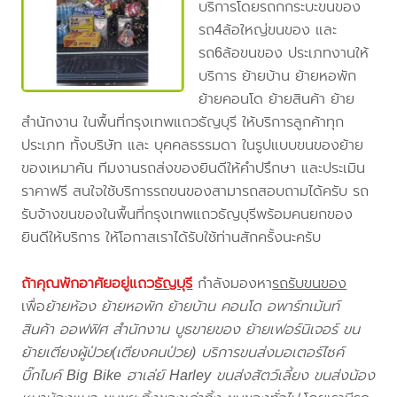
บริการโดยรถกกระบะขนของ
รถ4ล้อใหญ่ขนของ และ
รถ6ล้อขนของ ประเภทงานให้
บริการ ย้ายบ้าน ย้ายหอพัก
ย้ายคอนโด ย้ายสินค้า ย้าย
สำนักงาน ในพื้นที่กรุงเทพแถวธัญบุรี ให้บริการลูกค้าทุก
ประเภท ทั้งบริษัท และ บุคคลธรรมดา ในรูปแบบขนของย้าย
ของเหมาคัน ทีมงานรถส่งของยินดีให้คำปรึกษา และประเมิน
ราคาฟรี สนใจใช้บริการรถขนของสามารถสอบถามได้ครับ รถ
รับจ้างขนของในพื้นที่กรุงเทพแถวธัญบุรีพร้อมคนยกของ
ยินดีให้บริการ ให้โอกาสเราได้รับใช้ท่านสักครั้งนะครับ
ถ้าคุณพักอาศัยอยู่แถว
ธัญบุรี
กำลังมองหา
รถรับขนของ
เพื่อ
ย้ายห้อง ย้ายหอพัก ย้ายบ้าน คอนโด อพาร์ทเม้นท์
สินค้า ออฟฟิศ สำนักงาน บูธขายของ ย้ายเฟอร์นิเจอร์ ขน
ย้ายเตียงผู้ป่วย(เตียงคนป่วย) บริการขนส่งมอเตอร์ไซค์
บิ๊กไบค์ Big Bike ฮาเล่ย์ Harley ขนส่งสัตว์เลี้ยง ขนส่งน้อง