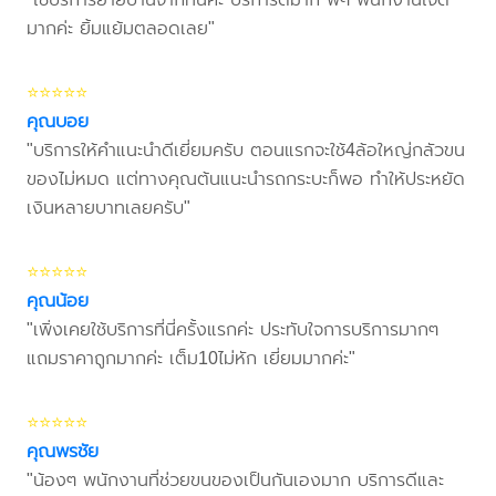
มากค่ะ ยิ้มแย้มตลอดเลย"
⭐⭐⭐⭐⭐
คุณบอย
"บริการให้คำแนะนำดีเยี่ยมครับ ตอนแรกจะใช้4ล้อใหญ่กลัวขน
ของไม่หมด แต่ทางคุณต้นแนะนำรถกระบะก็พอ ทำให้ประหยัด
เงินหลายบาทเลยครับ"
⭐⭐⭐⭐⭐
คุณน้อย
"เพิ่งเคยใช้บริการที่นี่ครั้งแรกค่ะ ประทับใจการบริการมากๆ
แถมราคาถูกมากค่ะ เต็ม10ไม่หัก เยี่ยมมากค่ะ"
⭐⭐⭐⭐⭐
คุณพรชัย
"น้องๆ พนักงานที่ช่วยขนของเป็นกันเองมาก บริการดีและ