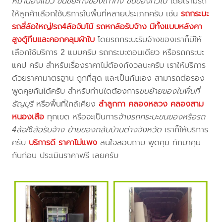
หมาน้องแมว ขนขยะทิ้งของเก่าทิ้ง ขนของทั่วไป
โดยเรามีรถ
ให้ลูกค้าเลือกใช้บริการในพื้นที่หลายประเภทครับ เช่น
รถกระบะ
รถสี่ล้อใหญ่/รถ4ล้อจัมโบ้ รถหกล้อรับจ้าง มีทั้งแบบหลังคา
สูงตู้ทึบและคอกคลุมผ้าใบ
โดยรถกระบะรับจ้างของเราก็มีให้
เลือกใช้บริการ 2 แบบครับ รถกระบะตอนเดียว หรือรถกระบะ
แคป ครับ สำหรับเรื่องราคาไม่ต้องกังวลนะครับ เราให้บริการ
ด้วยราคามาตรฐาน ถูกที่สุด และเป็นกันเอง สามารถต่อรอง
พูดคุยกันได้ครับ สำหรับท่านใดต้องการ
ขนย้ายของในพื้นที่
ธัญบุรี
หรือพื้นที่ใกล้เคียง
ลำลูกกา คลองหลวง คลองสาม
หนองเสือ
ทุกเขต หรือจะเป็นการ
จ้างรถกระบะขนของหรือรถ
4ล้อ/6ล้อรับจ้าง ย้ายของกลับบ้านต่างจังหวัด
เราก็ให้บริการ
ครับ
บริการดี ราคาไม่แพง
สนใจสอบถาม พูดคุย ทักมาคุย
กันก่อน ประเมินราคาฟรี เลยครับ