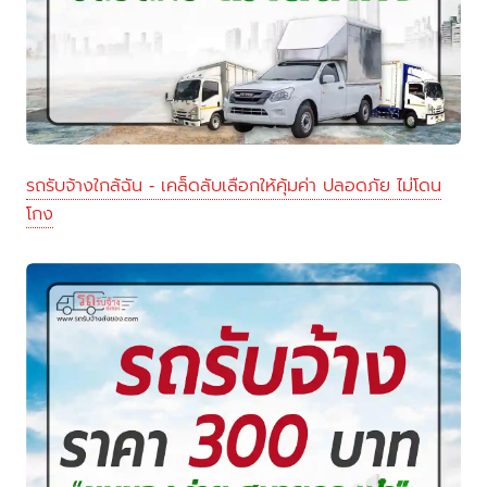
รถรับจ้างใกล้ฉัน - เคล็ดลับเลือกให้คุ้มค่า ปลอดภัย ไม่โดน
โกง