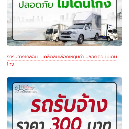
รถรับจ้างใกล้ฉัน - เคล็ดลับเลือกให้คุ้มค่า ปลอดภัย ไม่โดน
โกง