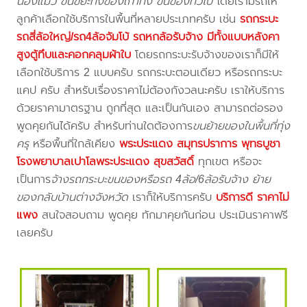
น้องแมว ขนขยะทิ้งของเก่าทิ้ง ขนของทั่วไป
โดยเรามีรถให้
ลูกค้าเลือกใช้บริการในพื้นที่หลายประเภทครับ เช่น
รถกระบะ
รถสี่ล้อใหญ่/รถ4ล้อจัมโบ้ รถหกล้อรับจ้าง มีทั้งแบบหลังคา
สูงตู้ทึบและคอกคลุมผ้าใบ
โดยรถกระบะรับจ้างของเราก็มีให้
เลือกใช้บริการ 2 แบบครับ รถกระบะตอนเดียว หรือรถกระบะ
แคป ครับ สำหรับเรื่องราคาไม่ต้องกังวลนะครับ เราให้บริการ
ด้วยราคามาตรฐาน ถูกที่สุด และเป็นกันเอง สามารถต่อรอง
พูดคุยกันได้ครับ สำหรับท่านใดต้องการ
ขนย้ายของในพื้นที่ทุ่ง
ครุ
หรือพื้นที่ใกล้เคียง
พระประแดง สมุทรปราการ พุทธบูชา
โรงพยาบาลเปาโลพระประแดง สุขสวัสดิ์
ทุกเขต หรือจะ
เป็นการ
จ้างรถกระบะขนของหรือรถ 4ล้อ/6ล้อรับจ้าง ย้าย
ของกลับบ้านต่างจังหวัด
เราก็ให้บริการครับ
บริการดี ราคาไม่
แพง
สนใจสอบถาม พูดคุย ทักมาคุยกันก่อน ประเมินราคาฟรี
เลยครับ