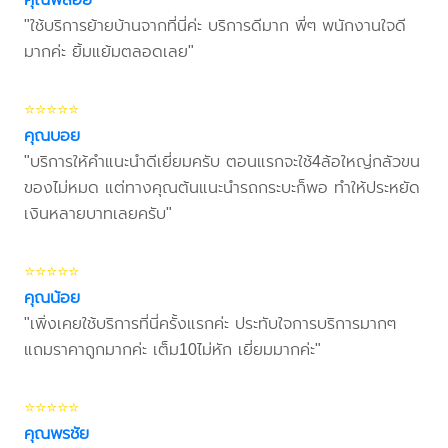
"ใช้บริการย้ายบ้านจากที่นี่ค่ะ บริการดีมาก พี่ๆ พนักงานใจดี
มากค่ะ ยิ้มแย้มตลอดเลย"
⭐⭐⭐⭐⭐
คุณบอย
"บริการให้คำแนะนำดีเยี่ยมครับ ตอนแรกจะใช้4ล้อใหญ่กลัวขน
ของไม่หมด แต่ทางคุณต้นแนะนำรถกระบะก็พอ ทำให้ประหยัด
เงินหลายบาทเลยครับ"
⭐⭐⭐⭐⭐
คุณน้อย
"เพิ่งเคยใช้บริการที่นี่ครั้งแรกค่ะ ประทับใจการบริการมากๆ
แถมราคาถูกมากค่ะ เต็ม10ไม่หัก เยี่ยมมากค่ะ"
⭐⭐⭐⭐⭐
คุณพรชัย