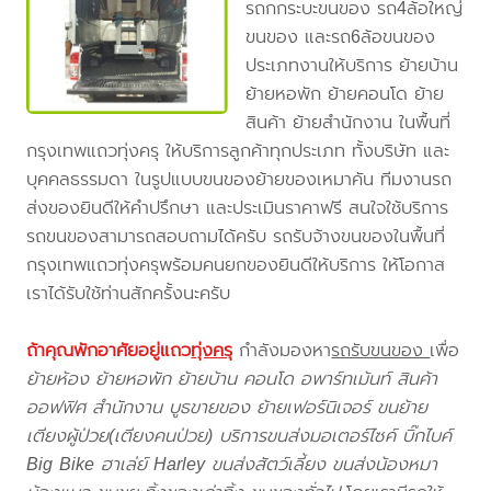
รถกกระบะขนของ รถ4ล้อใหญ่
ขนของ และรถ6ล้อขนของ
ประเภทงานให้บริการ ย้ายบ้าน
ย้ายหอพัก ย้ายคอนโด ย้าย
สินค้า ย้ายสำนักงาน ในพื้นที่
กรุงเทพแถวทุ่งครุ ให้บริการลูกค้าทุกประเภท ทั้งบริษัท และ
บุคคลธรรมดา ในรูปแบบขนของย้ายของเหมาคัน ทีมงานรถ
ส่งของยินดีให้คำปรึกษา และประเมินราคาฟรี สนใจใช้บริการ
รถขนของสามารถสอบถามได้ครับ รถรับจ้างขนของในพื้นที่
กรุงเทพแถวทุ่งครุพร้อมคนยกของยินดีให้บริการ ให้โอกาส
เราได้รับใช้ท่านสักครั้งนะครับ
ถ้าคุณพักอาศัยอยู่แถว
ทุ่งครุ
กำลังมองหา
รถรับขนของ
เพื่อ
ย้ายห้อง ย้ายหอพัก ย้ายบ้าน คอนโด อพาร์ทเม้นท์ สินค้า
ออฟฟิศ สำนักงาน บูธขายของ ย้ายเฟอร์นิเจอร์ ขนย้าย
เตียงผู้ป่วย(เตียงคนป่วย) บริการขนส่งมอเตอร์ไซค์ บิ๊กไบค์
Big Bike ฮาเล่ย์ Harley ขนส่งสัตว์เลี้ยง ขนส่งน้องหมา