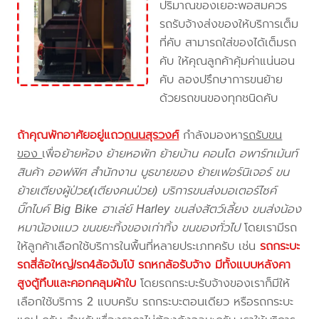
ปริมาณของเยอะพอสมควร
รถรับจ้างส่งของให้บริการเต็ม
ที่คับ สามารถใส่ของได้เต็มรถ
คับ ให้คุณลูกค้าคุ้มค่าแน่นอน
คับ ลองปรึกษาการขนย้าย
ด้วยรถขนของทุกชนิดคับ
ถ้าคุณพักอาศัยอยู่แถว
ถนนสุรวงศ์
กำลังมองหา
รถรับขน
ของ
เพื่อ
ย้ายห้อง ย้ายหอพัก ย้ายบ้าน คอนโด อพาร์ทเม้นท์
สินค้า ออฟฟิศ สำนักงาน บูธขายของ ย้ายเฟอร์นิเจอร์ ขน
ย้ายเตียงผู้ป่วย(เตียงคนป่วย) บริการขนส่งมอเตอร์ไซค์
บิ๊กไบค์ Big Bike ฮาเล่ย์ Harley ขนส่งสัตว์เลี้ยง ขนส่งน้อง
หมาน้องแมว ขนขยะทิ้งของเก่าทิ้ง ขนของทั่วไป
โดยเรามีรถ
ให้ลูกค้าเลือกใช้บริการในพื้นที่หลายประเภทครับ เช่น
รถกระบะ
รถสี่ล้อใหญ่/รถ4ล้อจัมโบ้ รถหกล้อรับจ้าง มีทั้งแบบหลังคา
สูงตู้ทึบและคอกคลุมผ้าใบ
โดยรถกระบะรับจ้างของเราก็มีให้
เลือกใช้บริการ 2 แบบครับ รถกระบะตอนเดียว หรือรถกระบะ