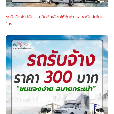
รถรับจ้างใกล้ฉัน - เคล็ดลับเลือกให้คุ้มค่า ปลอดภัย ไม่โดน
โกง