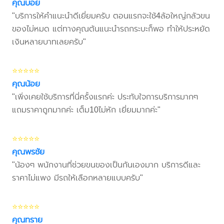
คุณบอย
"บริการให้คำแนะนำดีเยี่ยมครับ ตอนแรกจะใช้4ล้อใหญ่กลัวขน
ของไม่หมด แต่ทางคุณต้นแนะนำรถกระบะก็พอ ทำให้ประหยัด
เงินหลายบาทเลยครับ"
⭐⭐⭐⭐⭐
คุณน้อย
"เพิ่งเคยใช้บริการที่นี่ครั้งแรกค่ะ ประทับใจการบริการมากๆ
แถมราคาถูกมากค่ะ เต็ม10ไม่หัก เยี่ยมมากค่ะ"
⭐⭐⭐⭐⭐
คุณพรชัย
"น้องๆ พนักงานที่ช่วยขนของเป็นกันเองมาก บริการดีและ
ราคาไม่แพง มีรถให้เลือกหลายแบบครับ"
⭐⭐⭐⭐⭐
คุณทราย