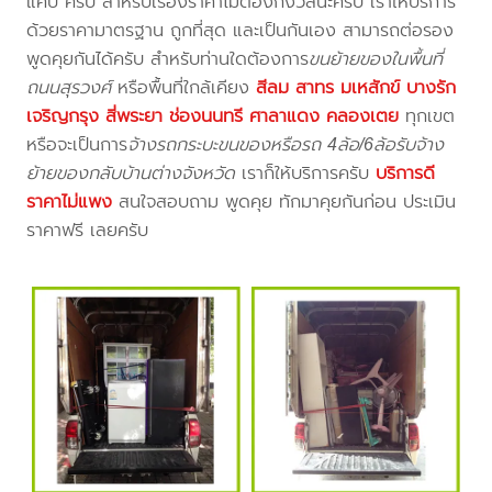
แคป ครับ สำหรับเรื่องราคาไม่ต้องกังวลนะครับ เราให้บริการ
ด้วยราคามาตรฐาน ถูกที่สุด และเป็นกันเอง สามารถต่อรอง
พูดคุยกันได้ครับ สำหรับท่านใดต้องการ
ขนย้ายของในพื้นที่
ถนนสุรวงศ์
หรือพื้นที่ใกล้เคียง
สีลม สาทร มเหสักข์ บางรัก
เจริญกรุง สี่พระยา ช่องนนทรี ศาลาแดง คลองเตย
ทุกเขต
หรือจะเป็นการ
จ้างรถกระบะขนของหรือรถ 4ล้อ/6ล้อรับจ้าง
ย้ายของกลับบ้านต่างจังหวัด
เราก็ให้บริการครับ
บริการดี
ราคาไม่แพง
สนใจสอบถาม พูดคุย ทักมาคุยกันก่อน ประเมิน
ราคาฟรี เลยครับ