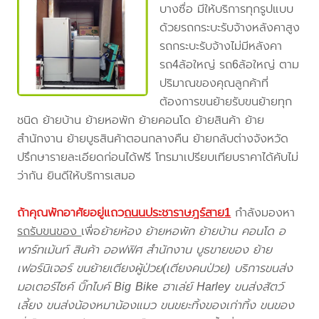
บางซื่อ มีให้บริการทุกรูปแบบ
ด้วยรถกระบะรับจ้างหลังคาสูง
รถกระบะรับจ้างไม่มีหลังคา
รถ4ล้อใหญ่ รถ6ล้อใหญ่ ตาม
ปริมาณของคุณลูกค้าที่
ต้องการขนย้ายรับขนย้ายทุก
ชนิด ย้ายบ้าน ย้ายหอพัก ย้ายคอนโด ย้ายสินค้า ย้าย
สำนักงาน ย้ายบูธสินค้าตอนกลางคืน ย้ายกลับต่างจังหวัด
ปรึกษารายละเอียดก่อนได้ฟรี โทรมาเปรียบเทียบราคาได้คับไม่
ว่ากัน ยินดีให้บริการเสมอ
ถ้าคุณพักอาศัยอยู่แถว
ถนนประชาราษฎร์สาย1
กำลังมองหา
รถรับขนของ
เพื่อ
ย้ายห้อง ย้ายหอพัก ย้ายบ้าน คอนโด อ
พาร์ทเม้นท์ สินค้า ออฟฟิศ สำนักงาน บูธขายของ ย้าย
เฟอร์นิเจอร์ ขนย้ายเตียงผู้ป่วย(เตียงคนป่วย) บริการขนส่ง
มอเตอร์ไซค์ บิ๊กไบค์ Big Bike ฮาเล่ย์ Harley ขนส่งสัตว์
เลี้ยง ขนส่งน้องหมาน้องแมว ขนขยะทิ้งของเก่าทิ้ง ขนของ