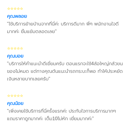
⭐⭐⭐⭐⭐
คุณพลอย
"ใช้บริการย้ายบ้านจากที่นี่ค่ะ บริการดีมาก พี่ๆ พนักงานใจดี
มากค่ะ ยิ้มแย้มตลอดเลย"
⭐⭐⭐⭐⭐
คุณบอย
"บริการให้คำแนะนำดีเยี่ยมครับ ตอนแรกจะใช้4ล้อใหญ่กลัวขน
ของไม่หมด แต่ทางคุณต้นแนะนำรถกระบะก็พอ ทำให้ประหยัด
เงินหลายบาทเลยครับ"
⭐⭐⭐⭐⭐
คุณน้อย
"เพิ่งเคยใช้บริการที่นี่ครั้งแรกค่ะ ประทับใจการบริการมากๆ
แถมราคาถูกมากค่ะ เต็ม10ไม่หัก เยี่ยมมากค่ะ"