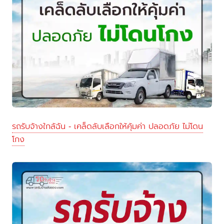
รถรับจ้างใกล้ฉัน - เคล็ดลับเลือกให้คุ้มค่า ปลอดภัย ไม่โดน
โกง