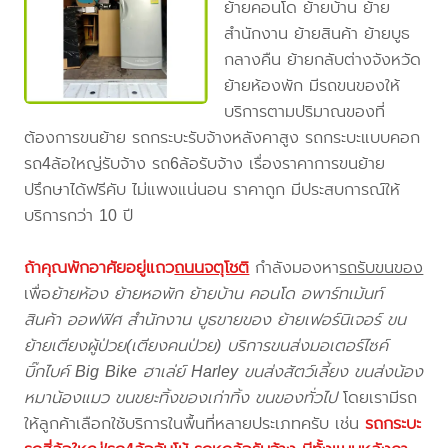
ย้ายคอนโด ย้ายบ้าน ย้าย
สำนักงาน ย้ายสินค้า ย้ายบูธ
กลางคืน ย้ายกลับต่างจังหวัด
ย้ายห้องพัก มีรถขนของให้
บริการตามปริมาณของที่
ต้องการขนย้าย รถกระบะรับจ้างหลังคาสูง รถกระบะแบบคอก
รถ4ล้อใหญ่รับจ้าง รถ6ล้อรับจ้าง เรื่องราคาการขนย้าย
ปรึกษาได้ฟรีคับ ไม่แพงแน่นอน ราคาถูก มีประสบการณ์ให้
บริการกว่า 10 ปี
ถ้าคุณพักอาศัยอยู่แถว
ถนนจตุโชติ
กำลังมองหา
รถรับขนของ
เพื่อ
ย้ายห้อง ย้ายหอพัก ย้ายบ้าน คอนโด อพาร์ทเม้นท์
สินค้า ออฟฟิศ สำนักงาน บูธขายของ ย้ายเฟอร์นิเจอร์ ขน
ย้ายเตียงผู้ป่วย(เตียงคนป่วย) บริการขนส่งมอเตอร์ไซค์
บิ๊กไบค์ Big Bike ฮาเล่ย์ Harley ขนส่งสัตว์เลี้ยง ขนส่งน้อง
หมาน้องแมว ขนขยะทิ้งของเก่าทิ้ง ขนของทั่วไป
โดยเรามีรถ
ให้ลูกค้าเลือกใช้บริการในพื้นที่หลายประเภทครับ เช่น
รถกระบะ