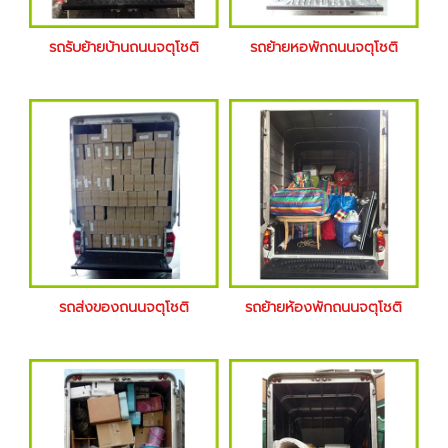
รถรับย้ายบ้านถนนจตุโชติ
รถย้ายหอพักถนนจตุโชติ
รถส่งของถนนจตุโชติ
รถย้ายห้องพักถนนจตุโชติ