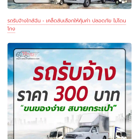
รถรับจ้างใกล้ฉัน - เคล็ดลับเลือกให้คุ้มค่า ปลอดภัย ไม่โดน
โกง