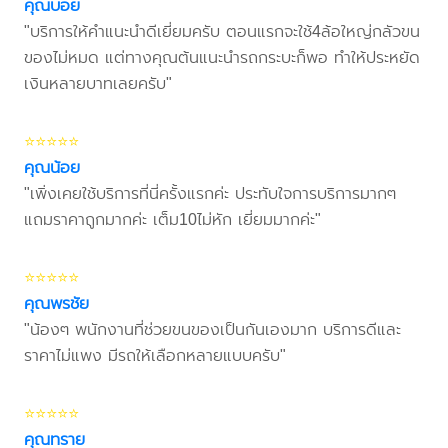
คุณบอย
"บริการให้คำแนะนำดีเยี่ยมครับ ตอนแรกจะใช้4ล้อใหญ่กลัวขน
ของไม่หมด แต่ทางคุณต้นแนะนำรถกระบะก็พอ ทำให้ประหยัด
เงินหลายบาทเลยครับ"
⭐⭐⭐⭐⭐
คุณน้อย
"เพิ่งเคยใช้บริการที่นี่ครั้งแรกค่ะ ประทับใจการบริการมากๆ
แถมราคาถูกมากค่ะ เต็ม10ไม่หัก เยี่ยมมากค่ะ"
⭐⭐⭐⭐⭐
คุณพรชัย
"น้องๆ พนักงานที่ช่วยขนของเป็นกันเองมาก บริการดีและ
ราคาไม่แพง มีรถให้เลือกหลายแบบครับ"
⭐⭐⭐⭐⭐
คุณทราย