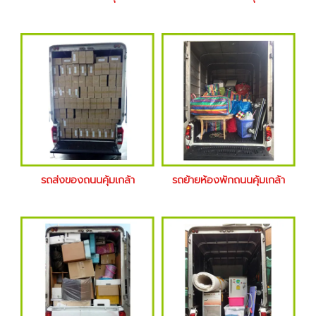
รถส่งของถนนคุ้มเกล้า
รถย้ายห้องพักถนนคุ้มเกล้า