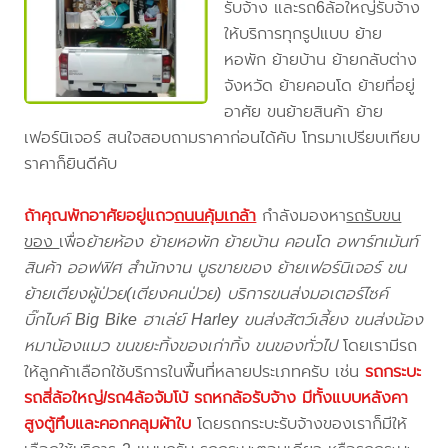
รับจ้าง และรถ6ล้อใหญ่รับจ้าง
ให้บริการทุกรูปแบบ ย้าย
หอพัก ย้ายบ้าน ย้ายกลับต่าง
จังหวัด ย้ายคอนโด ย้ายที่อยู่
อาศัย ขนย้ายสินค้า ย้าย
เฟอร์นิเจอร์ สนใจสอบถามราคาก่อนได้คับ โทรมาเปรียบเทียบ
ราคาก็ยินดีคับ
ถ้าคุณพักอาศัยอยู่แถว
ถนนคุ้มเกล้า
กำลังมองหา
รถรับขน
ของ
เพื่อ
ย้ายห้อง ย้ายหอพัก ย้ายบ้าน คอนโด อพาร์ทเม้นท์
สินค้า ออฟฟิศ สำนักงาน บูธขายของ ย้ายเฟอร์นิเจอร์ ขน
ย้ายเตียงผู้ป่วย(เตียงคนป่วย) บริการขนส่งมอเตอร์ไซค์
บิ๊กไบค์ Big Bike ฮาเล่ย์ Harley ขนส่งสัตว์เลี้ยง ขนส่งน้อง
หมาน้องแมว ขนขยะทิ้งของเก่าทิ้ง ขนของทั่วไป
โดยเรามีรถ
ให้ลูกค้าเลือกใช้บริการในพื้นที่หลายประเภทครับ เช่น
รถกระบะ
รถสี่ล้อใหญ่/รถ4ล้อจัมโบ้ รถหกล้อรับจ้าง มีทั้งแบบหลังคา
สูงตู้ทึบและคอกคลุมผ้าใบ
โดยรถกระบะรับจ้างของเราก็มีให้