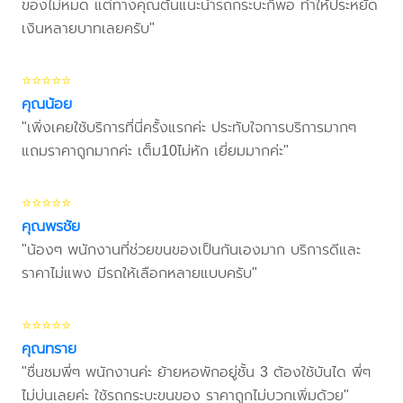
ของไม่หมด แต่ทางคุณต้นแนะนำรถกระบะก็พอ ทำให้ประหยัด
เงินหลายบาทเลยครับ"
⭐⭐⭐⭐⭐
คุณน้อย
"เพิ่งเคยใช้บริการที่นี่ครั้งแรกค่ะ ประทับใจการบริการมากๆ
แถมราคาถูกมากค่ะ เต็ม10ไม่หัก เยี่ยมมากค่ะ"
⭐⭐⭐⭐⭐
คุณพรชัย
"น้องๆ พนักงานที่ช่วยขนของเป็นกันเองมาก บริการดีและ
ราคาไม่แพง มีรถให้เลือกหลายแบบครับ"
⭐⭐⭐⭐⭐
คุณทราย
"ชื่นชมพี่ๆ พนักงานค่ะ ย้ายหอพักอยู่ชั้น 3 ต้องใช้บันได พี่ๆ
ไม่บ่นเลยค่ะ ใช้รถกระบะขนของ ราคาถูกไม่บวกเพิ่มด้วย"