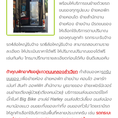
พร้อมให้บริการขนย้ายด้วยรถ
ขนของทุกรูปแบบ ย้ายหอพัก
ย้ายคอนโด ย้ายสำนักงาน
ย้ายห้อง ย้ายบ้าน มีรถขนของ
ให้เลือกใช้บริการตามปริมาณ
ของคุณลูกค้า รถกระบะรับจ้าง
รถ4ล้อใหญ่รับจ้าง รถ6ล้อใหญ่รับจ้าง สามารถสอบถามราย
ละเอียด ให้ประเมินราคาได้ฟรี ให้ปริมาณปริมาณของได้ฟรี
เช่นกันคับ โทรมาปรึกษารายละเอียดก่อนได้คับ ยินดีเสมอคับ
ถ้าคุณพักอาศัยอยู่แถว
ถนนคลองลำเจียก
กำลังมองหา
รถรับ
ขนของ
เพื่อ
ย้ายห้อง ย้ายหอพัก ย้ายบ้าน คอนโด อพาร์ท
เม้นท์ สินค้า ออฟฟิศ สำนักงาน บูธขายของ ย้ายเฟอร์นิเจอร์
ขนย้ายเตียงผู้ป่วย(เตียงคนป่วย) บริการขนส่งมอเตอร์ไซค์
บิ๊กไบค์ Big Bike ฮาเล่ย์ Harley ขนส่งสัตว์เลี้ยง ขนส่งน้อง
หมาน้องแมว ขนขยะทิ้งของเก่าทิ้ง ขนของทั่วไป
โดยเรามีรถ
ให้ลูกค้าเลือกใช้บริการในพื้นที่หลายประเภทครับ เช่น
รถกระบะ