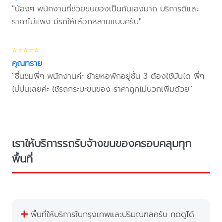
"น้องๆ พนักงานที่ช่วยขนของเป็นกันเองมาก บริการดีและ
ราคาไม่แพง มีรถให้เลือกหลายแบบครับ"
⭐⭐⭐⭐⭐
คุณทราย
"ชื่นชมพี่ๆ พนักงานค่ะ ย้ายหอพักอยู่ชั้น 3 ต้องใช้บันได พี่ๆ
ไม่บ่นเลยค่ะ ใช้รถกระบะขนของ ราคาถูกไม่บวกเพิ่มด้วย"
เราให้บริการรถรับจ้างขนของครอบคลุมทุก
พื้นที่
พื้นที่ให้บริการในกรุงเทพและปริมณฑลครับ กดดูได้