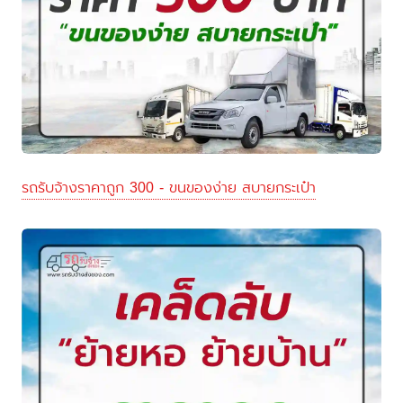
รถรับจ้างราคาถูก 300 - ขนของง่าย สบายกระเป๋า