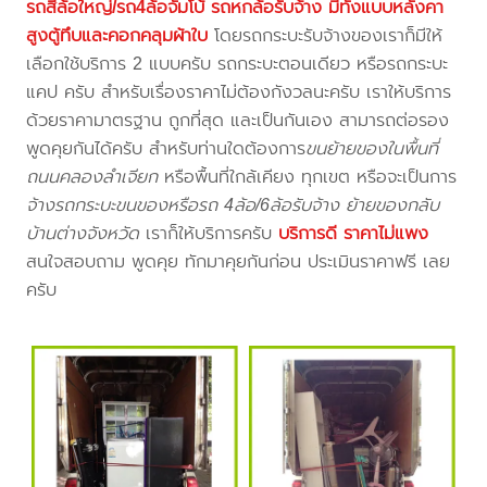
รถสี่ล้อใหญ่/รถ4ล้อจัมโบ้ รถหกล้อรับจ้าง มีทั้งแบบหลังคา
สูงตู้ทึบและคอกคลุมผ้าใบ
โดยรถกระบะรับจ้างของเราก็มีให้
เลือกใช้บริการ 2 แบบครับ รถกระบะตอนเดียว หรือรถกระบะ
แคป ครับ สำหรับเรื่องราคาไม่ต้องกังวลนะครับ เราให้บริการ
ด้วยราคามาตรฐาน ถูกที่สุด และเป็นกันเอง สามารถต่อรอง
พูดคุยกันได้ครับ สำหรับท่านใดต้องการ
ขนย้ายของในพื้นที่
ถนนคลองลำเจียก
หรือพื้นที่ใกล้เคียง
ทุกเขต หรือจะเป็นการ
จ้างรถกระบะขนของหรือรถ 4ล้อ/6ล้อรับจ้าง ย้ายของกลับ
บ้านต่างจังหวัด
เราก็ให้บริการครับ
บริการดี ราคาไม่แพง
สนใจสอบถาม พูดคุย ทักมาคุยกันก่อน ประเมินราคาฟรี เลย
ครับ