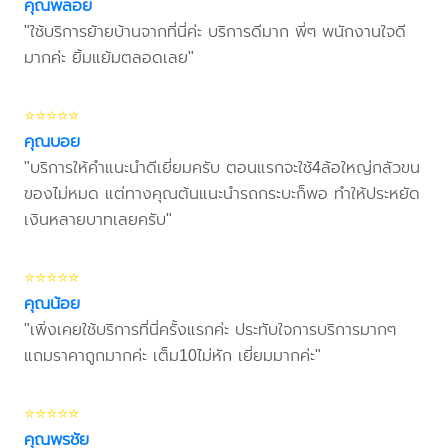
คุณพลอย
"ใช้บริการย้ายบ้านจากที่นี่ค่ะ บริการดีมาก พี่ๆ พนักงานใจดี
มากค่ะ ยิ้มแย้มตลอดเลย"
⭐⭐⭐⭐⭐
คุณบอย
"บริการให้คำแนะนำดีเยี่ยมครับ ตอนแรกจะใช้4ล้อใหญ่กลัวขน
ของไม่หมด แต่ทางคุณต้นแนะนำรถกระบะก็พอ ทำให้ประหยัด
เงินหลายบาทเลยครับ"
⭐⭐⭐⭐⭐
คุณน้อย
"เพิ่งเคยใช้บริการที่นี่ครั้งแรกค่ะ ประทับใจการบริการมากๆ
แถมราคาถูกมากค่ะ เต็ม10ไม่หัก เยี่ยมมากค่ะ"
⭐⭐⭐⭐⭐
คุณพรชัย