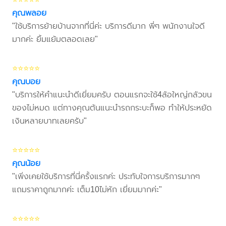
คุณพลอย
"ใช้บริการย้ายบ้านจากที่นี่ค่ะ บริการดีมาก พี่ๆ พนักงานใจดี
มากค่ะ ยิ้มแย้มตลอดเลย"
⭐⭐⭐⭐⭐
คุณบอย
"บริการให้คำแนะนำดีเยี่ยมครับ ตอนแรกจะใช้4ล้อใหญ่กลัวขน
ของไม่หมด แต่ทางคุณต้นแนะนำรถกระบะก็พอ ทำให้ประหยัด
เงินหลายบาทเลยครับ"
⭐⭐⭐⭐⭐
คุณน้อย
"เพิ่งเคยใช้บริการที่นี่ครั้งแรกค่ะ ประทับใจการบริการมากๆ
แถมราคาถูกมากค่ะ เต็ม10ไม่หัก เยี่ยมมากค่ะ"
⭐⭐⭐⭐⭐