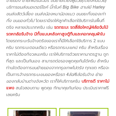
ขายของ ย้ายเฟอร์นิเจอร์ ขนย้ายเตียงผู้ป่วย(เตียงคนป่วย)
บริการขนส่งมอเตอร์ไซค์ บิ๊กไบค์ Big Bike ฮาเล่ย์ Harley
ขนส่งสัตว์เลี้ยง ขนส่งน้องหมาน้องแมว ขนขยะทิ้งของเก่า
ทิ้ง ขนของทั่วไป
โดยเรามีรถให้ลูกค้าเลือกใช้บริการในพื้นที่
ตรัง หลายประเภทครับ เช่น
รถกระบะ รถสี่ล้อใหญ่/4ล้อจัมโบ้
รถหกล้อรับจ้าง มีทั้งแบบหลังคาสูงตู้ทึบและคอกคลุมผ้าใบ
โดยรถกระบะรับจ้างตรังของเราก็มีให้เลือกใช้บริการ 2 แบบ
ครับ รถกระบะตอนเดียว หรือรถกระบะแคป ครับ สำหรับเรื่อง
ราคาไม่ต้องกังวลนะครับ เราให้บริการด้วยราคามาตรฐาน ถูก
ที่สุด และเป็นกันเอง สามารถต่อรองพูดคุยกันได้ครับ สำหรับ
ท่านใดต้องการ
ขนย้ายของจากกรุงเทพไปตรัง
ทุกเขต หรือจะ
เป็นการ
จ้างรถกระบะขนของหรือรถ 4ล้อ/6ล้อรับจ้าง ย้าย
ของกลับบ้านต่างจังหวัด
เราก็ให้บริการครับ
บริการดี ราคาไม่
แพง
สนใจสอบถาม พูดคุย ทักมาคุยกันก่อน ประเมินราคาฟรี
เลยครับ