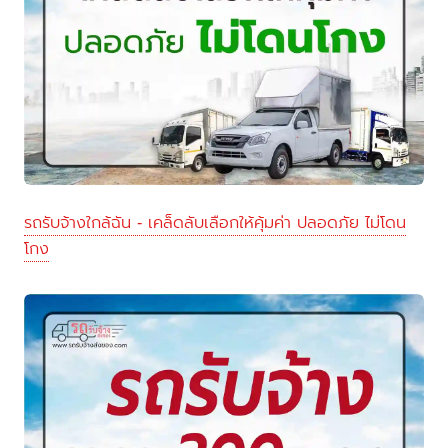
รถรับจ้างใกล้ฉัน - เคล็ดลับเลือกให้คุ้มค่า ปลอดภัย ไม่โดน
โกง