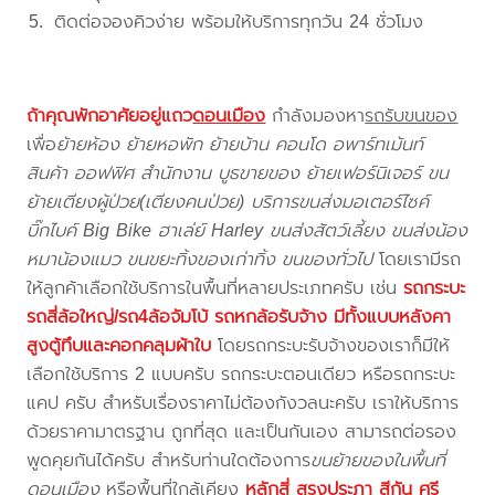
ติดต่อจองคิวง่าย พร้อมให้บริการทุกวัน 24 ชั่วโมง
ถ้าคุณพักอาศัยอยู่แถว
ดอนเมือง
กำลังมองหา
รถรับขนของ
เพื่อ
ย้ายห้อง ย้ายหอพัก ย้ายบ้าน คอนโด อพาร์ทเม้นท์
สินค้า ออฟฟิศ สำนักงาน บูธขายของ ย้ายเฟอร์นิเจอร์ ขน
ย้ายเตียงผู้ป่วย(เตียงคนป่วย) บริการขนส่งมอเตอร์ไซค์
บิ๊กไบค์ Big Bike ฮาเล่ย์ Harley ขนส่งสัตว์เลี้ยง ขนส่งน้อง
หมาน้องแมว ขนขยะทิ้งของเก่าทิ้ง ขนของทั่วไป
โดยเรามีรถ
ให้ลูกค้าเลือกใช้บริการในพื้นที่หลายประเภทครับ เช่น
รถกระบะ
รถสี่ล้อใหญ่/รถ4ล้อจัมโบ้ รถหกล้อรับจ้าง มีทั้งแบบหลังคา
สูงตู้ทึบและคอกคลุมผ้าใบ
โดยรถกระบะรับจ้างของเราก็มีให้
เลือกใช้บริการ 2 แบบครับ รถกระบะตอนเดียว หรือรถกระบะ
แคป ครับ สำหรับเรื่องราคาไม่ต้องกังวลนะครับ เราให้บริการ
ด้วยราคามาตรฐาน ถูกที่สุด และเป็นกันเอง สามารถต่อรอง
พูดคุยกันได้ครับ สำหรับท่านใดต้องการ
ขนย้ายของในพื้นที่
ดอนเมือง
หรือพื้นที่ใกล้เคียง
หลักสี่ สรงประภา สีกัน ศรี