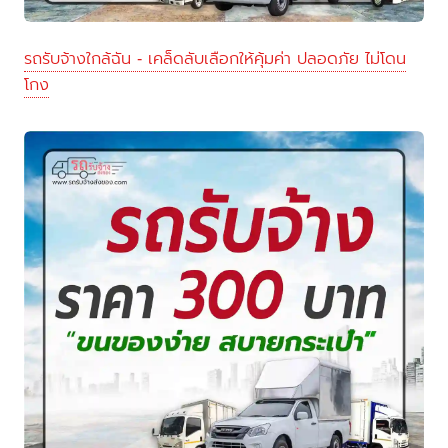
รถรับจ้างใกล้ฉัน - เคล็ดลับเลือกให้คุ้มค่า ปลอดภัย ไม่โดน
โกง