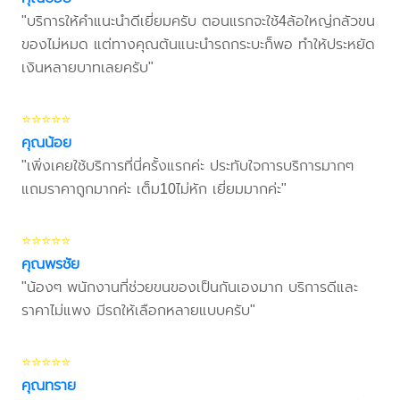
"บริการให้คำแนะนำดีเยี่ยมครับ ตอนแรกจะใช้4ล้อใหญ่กลัวขน
ของไม่หมด แต่ทางคุณต้นแนะนำรถกระบะก็พอ ทำให้ประหยัด
เงินหลายบาทเลยครับ"
⭐⭐⭐⭐⭐
คุณน้อย
"เพิ่งเคยใช้บริการที่นี่ครั้งแรกค่ะ ประทับใจการบริการมากๆ
แถมราคาถูกมากค่ะ เต็ม10ไม่หัก เยี่ยมมากค่ะ"
⭐⭐⭐⭐⭐
คุณพรชัย
"น้องๆ พนักงานที่ช่วยขนของเป็นกันเองมาก บริการดีและ
ราคาไม่แพง มีรถให้เลือกหลายแบบครับ"
⭐⭐⭐⭐⭐
คุณทราย