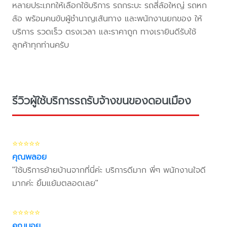
หลายประเภทให้เลือกใช้บริการ รถกระบะ รถสี่ล้อใหญ่ รถหก
ล้อ พร้อมคนขับผู้ชำนาญเส้นทาง และพนักงานยกของ ให้
บริการ รวดเร็ว ตรงเวลา และราคาถูก ทางเรายินดีรับใช้
ลูกค้าทุกท่านครับ
รีวิวผู้ใช้บริการรถรับจ้างขนของดอนเมือง
⭐⭐⭐⭐⭐
คุณพลอย
"ใช้บริการย้ายบ้านจากที่นี่ค่ะ บริการดีมาก พี่ๆ พนักงานใจดี
มากค่ะ ยิ้มแย้มตลอดเลย"
⭐⭐⭐⭐⭐
คุณบอย