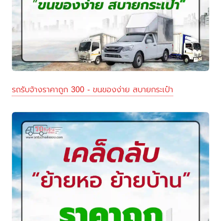
รถรับจ้างราคาถูก 300 - ขนของง่าย สบายกระเป๋า