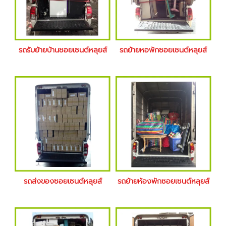
รถรับย้ายบ้านซอยเซนต์หลุยส์
รถย้ายหอพักซอยเซนต์หลุยส์
รถส่งของซอยเซนต์หลุยส์
รถย้ายห้องพักซอยเซนต์หลุยส์