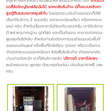
ให้ลูกค้าเลือกใช้บริการในพื้นที่หลายประเภทครับ เช่น
รถกระบะ
รถสี่ล้อใหญ่/รถ4ล้อจัมโบ้ รถหกล้อรับจ้าง มีทั้งแบบหลังคา
สูงตู้ทึบและคอกคลุมผ้าใบ
โดยรถกระบะรับจ้างของเราก็มีให้
เลือกใช้บริการ 2 แบบครับ รถกระบะตอนเดียว หรือรถกระบะ
แคป ครับ สำหรับเรื่องราคาไม่ต้องกังวลนะครับ เราให้บริการ
ด้วยราคามาตรฐาน ถูกที่สุด และเป็นกันเอง สามารถต่อรอง
พูดคุยกันได้ครับ สำหรับท่านใดต้องการ
ขนย้ายของในพื้นที่
ซอยเซนต์หลุยส์
หรือพื้นที่ใกล้เคียง
ทุกเขต หรือจะเป็นการ
จ้างรถกระบะขนของหรือรถ 4ล้อ/6ล้อรับจ้าง ย้ายของกลับ
บ้านต่างจังหวัด
เราก็ให้บริการครับ
บริการดี ราคาไม่แพง
สนใจสอบถาม พูดคุย ทักมาคุยกันก่อน ประเมินราคาฟรี เลย
ครับ