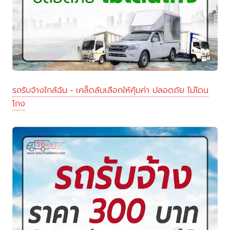
รถรับจ้างใกล้ฉัน - เคล็ดลับเลือกให้คุ้มค่า ปลอดภัย ไม่โดน
โกง