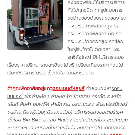
ส่งของพร้อมให้บริการบริการ
ทั่วไปทุกชนิด ทุกรูปแบบการ
ขนย้ายของด้วยรถขนของ รถ
กระบะรับจ้างหลังคาสูง รถ
กระบะรับจ้างหลังคาเตี้ย รถ
กระบะรับจ้างคอกสูง รถ4ล้อ
ใหญ่รับจ้างไม่ติดเวลา และ
รถ6ล้อใหญ่ มีให้บริการเสมอ
เรื่องราคาปรึกษารายละเอียดได้ฟรี เปรียบเทียบราคาก่อนได้
เรียกใช้บริการได้รวดเร็วทันใจ ไม่ต้องรอนาน
ถ้าคุณพักอาศัยอยู่แถว
ซอยเซนต์หลุยส์
กำลังมองหา
รถรับ
ขนของ
เพื่อ
ย้ายห้อง ย้ายหอพัก ย้ายบ้าน คอนโด อพาร์ท
เม้นท์ สินค้า ออฟฟิศ สำนักงาน บูธขายของ ย้ายเฟอร์นิเจอร์
ขนย้ายเตียงผู้ป่วย(เตียงคนป่วย) บริการขนส่งมอเตอร์ไซค์
บิ๊กไบค์ Big Bike ฮาเล่ย์ Harley ขนส่งสัตว์เลี้ยง ขนส่งน้อง
หมาน้องแมว ขนขยะทิ้งของเก่าทิ้ง ขนของทั่วไป
โดยเรามีรถ