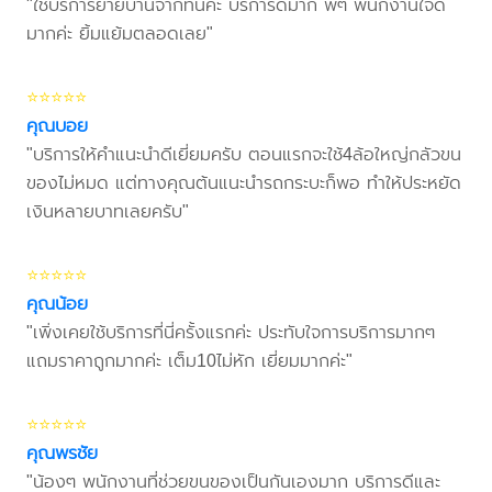
"ใช้บริการย้ายบ้านจากที่นี่ค่ะ บริการดีมาก พี่ๆ พนักงานใจดี
มากค่ะ ยิ้มแย้มตลอดเลย"
⭐⭐⭐⭐⭐
คุณบอย
"บริการให้คำแนะนำดีเยี่ยมครับ ตอนแรกจะใช้4ล้อใหญ่กลัวขน
ของไม่หมด แต่ทางคุณต้นแนะนำรถกระบะก็พอ ทำให้ประหยัด
เงินหลายบาทเลยครับ"
⭐⭐⭐⭐⭐
คุณน้อย
"เพิ่งเคยใช้บริการที่นี่ครั้งแรกค่ะ ประทับใจการบริการมากๆ
แถมราคาถูกมากค่ะ เต็ม10ไม่หัก เยี่ยมมากค่ะ"
⭐⭐⭐⭐⭐
คุณพรชัย
"น้องๆ พนักงานที่ช่วยขนของเป็นกันเองมาก บริการดีและ