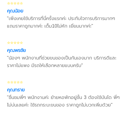
⭐⭐⭐⭐⭐
คุณน้อย
"เพิ่งเคยใช้บริการที่นี่ครั้งแรกค่ะ ประทับใจการบริการมากๆ
แถมราคาถูกมากค่ะ เต็ม10ไม่หัก เยี่ยมมากค่ะ"
⭐⭐⭐⭐⭐
คุณพรชัย
"น้องๆ พนักงานที่ช่วยขนของเป็นกันเองมาก บริการดีและ
ราคาไม่แพง มีรถให้เลือกหลายแบบครับ"
⭐⭐⭐⭐⭐
คุณทราย
"ชื่นชมพี่ๆ พนักงานค่ะ ย้ายหอพักอยู่ชั้น 3 ต้องใช้บันได พี่ๆ
ไม่บ่นเลยค่ะ ใช้รถกระบะขนของ ราคาถูกไม่บวกเพิ่มด้วย"