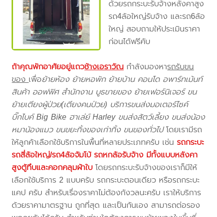
ด้วยรถกระบะรับจ้างหลังคาสูง
รถ4ล้อใหญ่รับจ้าง และรถ6ล้อ
ใหญ่ สอบถามให้ประเมินราคา
ก่อนได้ฟรีคับ
ถ้าคุณพักอาศัยอยู่แถว
ช้างเอราวัณ
กำลังมองหา
รถรับขน
ของ
เพื่อ
ย้ายห้อง ย้ายหอพัก ย้ายบ้าน คอนโด อพาร์ทเม้นท์
สินค้า ออฟฟิศ สำนักงาน บูธขายของ ย้ายเฟอร์นิเจอร์ ขน
ย้ายเตียงผู้ป่วย(เตียงคนป่วย) บริการขนส่งมอเตอร์ไซค์
บิ๊กไบค์ Big Bike ฮาเล่ย์ Harley ขนส่งสัตว์เลี้ยง ขนส่งน้อง
หมาน้องแมว ขนขยะทิ้งของเก่าทิ้ง ขนของทั่วไป
โดยเรามีรถ
ให้ลูกค้าเลือกใช้บริการในพื้นที่หลายประเภทครับ เช่น
รถกระบะ
รถสี่ล้อใหญ่/รถ4ล้อจัมโบ้ รถหกล้อรับจ้าง มีทั้งแบบหลังคา
สูงตู้ทึบและคอกคลุมผ้าใบ
โดยรถกระบะรับจ้างของเราก็มีให้
เลือกใช้บริการ 2 แบบครับ รถกระบะตอนเดียว หรือรถกระบะ
แคป ครับ สำหรับเรื่องราคาไม่ต้องกังวลนะครับ เราให้บริการ
ด้วยราคามาตรฐาน ถูกที่สุด และเป็นกันเอง สามารถต่อรอง