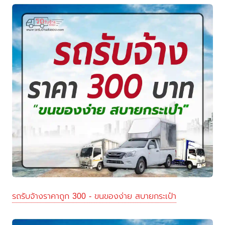
รถรับจ้างราคาถูก 300 - ขนของง่าย สบายกระเป๋า