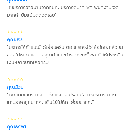
"ใช้บริการย้ายบ้านจากที่นี่ค่ะ บริการดีมาก พี่ๆ พนักงานใจดี
มากค่ะ ยิ้มแย้มตลอดเลย"
⭐⭐⭐⭐⭐
คุณบอย
"บริการให้คำแนะนำดีเยี่ยมครับ ตอนแรกจะใช้4ล้อใหญ่กลัวขน
ของไม่หมด แต่ทางคุณต้นแนะนำรถกระบะก็พอ ทำให้ประหยัด
เงินหลายบาทเลยครับ"
⭐⭐⭐⭐⭐
คุณน้อย
"เพิ่งเคยใช้บริการที่นี่ครั้งแรกค่ะ ประทับใจการบริการมากๆ
แถมราคาถูกมากค่ะ เต็ม10ไม่หัก เยี่ยมมากค่ะ"
⭐⭐⭐⭐⭐
คุณพรชัย