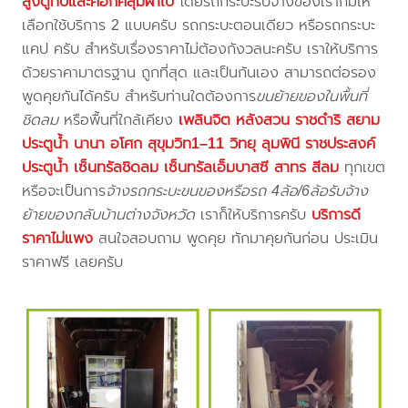
สูงตู้ทึบและคอกคลุมผ้าใบ
โดยรถกระบะรับจ้างของเราก็มีให้
เลือกใช้บริการ 2 แบบครับ รถกระบะตอนเดียว หรือรถกระบะ
แคป ครับ สำหรับเรื่องราคาไม่ต้องกังวลนะครับ เราให้บริการ
ด้วยราคามาตรฐาน ถูกที่สุด และเป็นกันเอง สามารถต่อรอง
พูดคุยกันได้ครับ สำหรับท่านใดต้องการ
ขนย้ายของในพื้นที่
ชิดลม
หรือพื้นที่ใกล้เคียง
เพลินจิต หลังสวน ราชดำริ สยาม
ประตูน้ำ นานา อโศก สุขุมวิท1–11 วิทยุ ลุมพินี ราชประสงค์
ประตูน้ำ เซ็นทรัลชิดลม เซ็นทรัลเอ็มบาสซี สาทร สีลม
ทุกเขต
หรือจะเป็นการ
จ้างรถกระบะขนของหรือรถ 4ล้อ/6ล้อรับจ้าง
ย้ายของกลับบ้านต่างจังหวัด
เราก็ให้บริการครับ
บริการดี
ราคาไม่แพง
สนใจสอบถาม พูดคุย ทักมาคุยกันก่อน ประเมิน
ราคาฟรี เลยครับ