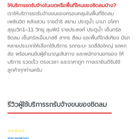
ให้บริการรถรับจ้างในเขตหรือพื้นที่ไหนของชิดลมบ้าง?
เราให้บริการรถรับจ้างขนของครอบคลุมในพื้นที่ชิดลม
เพลินจิต หลังสวน ราชดำริ สยาม ประตูน้ำ นานา อโศก
สุขุมวิท1–11 วิทยุ ลุมพินี ราชประสงค์ ประตูน้ำ เซ็นทรัล
ชิดลม เซ็นทรัลเอ็มบาสซี สาทร สีลม และพื้นที่ใกล้เคียง มีรถ
หลายประเภทให้เลือกใช้บริการ รถกระบะ รถสี่ล้อใหญ่ รถหก
ล้อ พร้อมคนขับผู้ชำนาญเส้นทาง และพนักงานยกของ ให้
บริการ รวดเร็ว ตรงเวลา และราคาถูก ทางเรายินดีรับใช้
ลูกค้าทุกท่านครับ
รีวิวผู้ใช้บริการรถรับจ้างขนของชิดลม
⭐⭐⭐⭐⭐
คุณพลอย