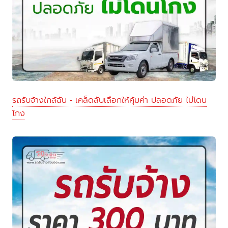
รถรับจ้างใกล้ฉัน - เคล็ดลับเลือกให้คุ้มค่า ปลอดภัย ไม่โดน
โกง