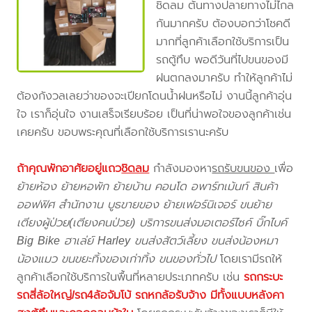
ชิดลม ต้นทางปลายทางไม่ไกล
กันมากครับ ต้องบอกว่าโชคดี
มากที่ลูกค้าเลือกใช้บริการเป็น
รถตู้ทึบ พอดีวันที่ไปขนของมี
ฝนตกลงมาครับ ทำให้ลูกค้าไม่
ต้องกังวลเลยว่าของจะเปียกโดนน้ำฝนหรือไม่ งานนี้ลูกค้าอุ่น
ใจ เราก็อุ่นใจ งานเสร็จเรียบร้อย เป็นที่น่าพอใจของลูกค้าเช่น
เคยครับ ขอบพระคุณที่เลือกใช้บริการเรานะครับ
ถ้าคุณพักอาศัยอยู่แถว
ชิดลม
กำลังมองหา
รถรับขนของ
เพื่อ
ย้ายห้อง ย้ายหอพัก ย้ายบ้าน คอนโด อพาร์ทเม้นท์ สินค้า
ออฟฟิศ สำนักงาน บูธขายของ ย้ายเฟอร์นิเจอร์ ขนย้าย
เตียงผู้ป่วย(เตียงคนป่วย) บริการขนส่งมอเตอร์ไซค์ บิ๊กไบค์
Big Bike ฮาเล่ย์ Harley ขนส่งสัตว์เลี้ยง ขนส่งน้องหมา
น้องแมว ขนขยะทิ้งของเก่าทิ้ง ขนของทั่วไป
โดยเรามีรถให้
ลูกค้าเลือกใช้บริการในพื้นที่หลายประเภทครับ เช่น
รถกระบะ
รถสี่ล้อใหญ่/รถ4ล้อจัมโบ้ รถหกล้อรับจ้าง มีทั้งแบบหลังคา