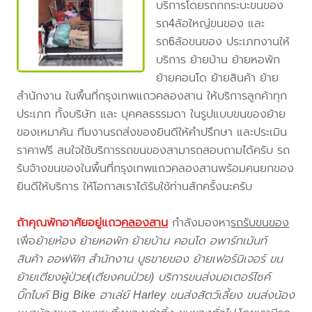
บริการโดยรถกกระบะขนของ
รถ4ล้อใหญ่ขนของ และ
รถ6ล้อขนของ ประเภทงานให้
บริการ ย้ายบ้าน ย้ายหอพัก
ย้ายคอนโด ย้ายสินค้า ย้าย
สำนักงาน ในพื้นที่กรุงเทพแถวคลองสาน ให้บริการลูกค้าทุก
ประเภท ทั้งบริษัท และ บุคคลธรรมดา ในรูปแบบขนของย้าย
ของเหมาคัน ทีมงานรถส่งของยินดีให้คำปรึกษา และประเมิน
ราคาฟรี สนใจใช้บริการรถขนของสามารถสอบถามได้ครับ รถ
รับจ้างขนของในพื้นที่กรุงเทพแถวคลองสานพร้อมคนยกของ
ยินดีให้บริการ ให้โอกาสเราได้รับใช้ท่านสักครั้งนะครับ
ถ้าคุณพักอาศัยอยู่แถว
คลองสาน
กำลังมองหา
รถรับขนของ
เพื่อ
ย้ายห้อง ย้ายหอพัก ย้ายบ้าน คอนโด อพาร์ทเม้นท์
สินค้า ออฟฟิศ สำนักงาน บูธขายของ ย้ายเฟอร์นิเจอร์ ขน
ย้ายเตียงผู้ป่วย(เตียงคนป่วย) บริการขนส่งมอเตอร์ไซค์
บิ๊กไบค์ Big Bike ฮาเล่ย์ Harley ขนส่งสัตว์เลี้ยง ขนส่งน้อง