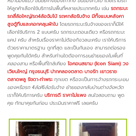
หมาน้องแมว ขนขยะทิ้งของเก่าทิ้ง ขนของทั่วไป
โดยเรามีรถ
ให้ลูกค้าเลือกใช้บริการในพื้นที่หลายประเภทครับ เช่น
รถกระบะ
รถสี่ล้อใหญ่/รถ4ล้อจัมโบ้ รถหกล้อรับจ้าง มีทั้งแบบหลังคา
สูงตู้ทึบและคอกคลุมผ้าใบ
โดยรถกระบะรับจ้างของเราก็มีให้
เลือกใช้บริการ 2 แบบครับ รถกระบะตอนเดียว หรือรถกระบะ
แคป ครับ สำหรับเรื่องราคาไม่ต้องกังวลนะครับ เราให้บริการ
ด้วยราคามาตรฐาน ถูกที่สุด และเป็นกันเอง สามารถต่อรอง
พูดคุยกันได้ครับ สำหรับท่านใดต้องการ
ขนย้ายของในพื้นที่
คลองสาน
หรือพื้นที่ใกล้เคียง
ไอคอนสยาม (Icon Siam) วง
เวียนใหญ่ กรุงธนบุรี ปากคลองตลาด บางรัก เยาวราช
ตลาดพลู รัชดา-ท่าพระ
ทุกเขต หรือจะเป็นการ
จ้างรถกระบะขน
ของหรือรถ 4ล้อ/6ล้อรับจ้าง ย้ายของกลับบ้านต่างจังหวัด
เราก็ให้บริการครับ
บริการดี ราคาไม่แพง
สนใจสอบถาม พูด
คุย ทักมาคุยกันก่อน ประเมินราคาฟรี เลยครับ