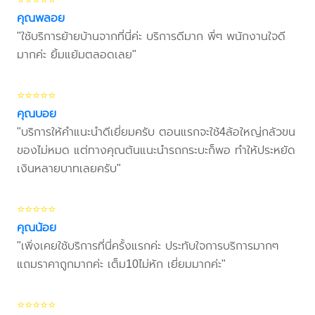
คุณพลอย
"ใช้บริการย้ายบ้านจากที่นี่ค่ะ บริการดีมาก พี่ๆ พนักงานใจดี
มากค่ะ ยิ้มแย้มตลอดเลย"
⭐⭐⭐⭐⭐
คุณบอย
"บริการให้คำแนะนำดีเยี่ยมครับ ตอนแรกจะใช้4ล้อใหญ่กลัวขน
ของไม่หมด แต่ทางคุณต้นแนะนำรถกระบะก็พอ ทำให้ประหยัด
เงินหลายบาทเลยครับ"
⭐⭐⭐⭐⭐
คุณน้อย
"เพิ่งเคยใช้บริการที่นี่ครั้งแรกค่ะ ประทับใจการบริการมากๆ
แถมราคาถูกมากค่ะ เต็ม10ไม่หัก เยี่ยมมากค่ะ"
⭐⭐⭐⭐⭐