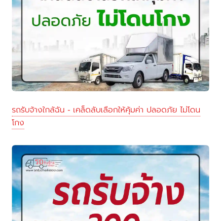
รถรับจ้างใกล้ฉัน - เคล็ดลับเลือกให้คุ้มค่า ปลอดภัย ไม่โดน
โกง