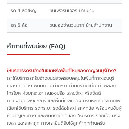
รถ 4 ล้อใหญ่
ขนเฟอร์นิเจอร์ ย้ายบ้าน
รถ 6 ล้อ
ขนของจำนวนมาก ย้ายสำนักงาน
คำถามที่พบบ่อย (FAQ)
ให้บริการรถรับจ้างในเขตหรือพื้นที่ไหนของกาญจนบุรีบ้าง?
เราให้บริการรถรับจ้างขนของครอบคลุมในพื้นที่กาญจนบุรี
เมือง ท่าม่วง พนมทวน ท่ามะกา ด่านมะขามเตี้ย บ่อพลอย
ไทรโยค ห้วยกระเจา หนองปรือ เลาขวัญ ศรีสวัสดิ์
ทองผาภูมิ สังขละบุรี และพื้นที่ใกล้เคียง มีรถหลายประเภทให้
เลือกใช้บริการ รถกระบะ รถสี่ล้อใหญ่ รถหกล้อ พร้อมคนขับผู้
ชำนาญเส้นทาง และพนักงานยกของ ให้บริการ รวดเร็ว ตรง
เวลา และราคาถูก ทางเรายินดีรับใช้ลูกค้าทุกท่านครับ