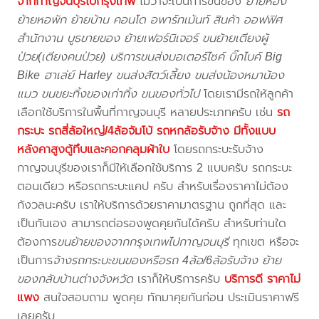
จากกาญจนบุรีไปกรุงเทพ
ไม่ว่าจะเป็นการขนของ
ย้ายห้อง
ย้ายหอพัก ย้ายบ้าน คอนโด อพาร์ทเม้นท์ สินค้า ออฟฟิศ
สำนักงาน บูธขายของ ย้ายเฟอร์นิเจอร์ ขนย้ายเตียงผู้
ป่วย(เตียงคนป่วย) บริการขนส่งมอเตอร์ไซค์ บิ๊กไบค์ Big
Bike ฮาเล่ย์ Harley ขนส่งสัตว์เลี้ยง ขนส่งน้องหมาน้อง
แมว ขนขยะทิ้งของเก่าทิ้ง ขนของทั่วไป
โดยเรามีรถให้ลูกค้า
เลือกใช้บริการในพื้นที่กาญจนบุรี หลายประเภทครับ เช่น
รถ
กระบะ รถสี่ล้อใหญ่/4ล้อจัมโบ้ รถหกล้อรับจ้าง มีทั้งแบบ
หลังคาสูงตู้ทึบและคอกคลุมผ้าใบ
โดยรถกระบะรับจ้าง
กาญจนบุรีของเราก็มีให้เลือกใช้บริการ 2 แบบครับ รถกระบะ
ตอนเดียว หรือรถกระบะแคป ครับ สำหรับเรื่องราคาไม่ต้อง
กังวลนะครับ เราให้บริการด้วยราคามาตรฐาน ถูกที่สุด และ
เป็นกันเอง สามารถต่อรองพูดคุยกันได้ครับ สำหรับท่านใด
ต้องการ
ขนย้ายของจากกรุงเทพไปกาญจนบุรี
ทุกเขต หรือจะ
เป็นการ
จ้างรถกระบะขนของหรือรถ 4ล้อ/6ล้อรับจ้าง ย้าย
ของกลับบ้านต่างจังหวัด
เราก็ให้บริการครับ
บริการดี ราคาไม่
แพง
สนใจสอบถาม พูดคุย ทักมาคุยกันก่อน ประเมินราคาฟรี
เลยครับ