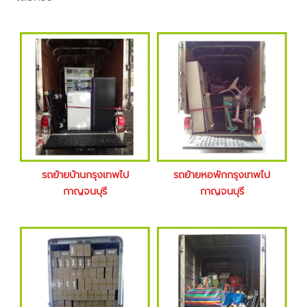
รถย้ายบ้านกรุงเทพไป
รถย้ายหอพักกรุงเทพไป
กาญจนบุรี
กาญจนบุรี