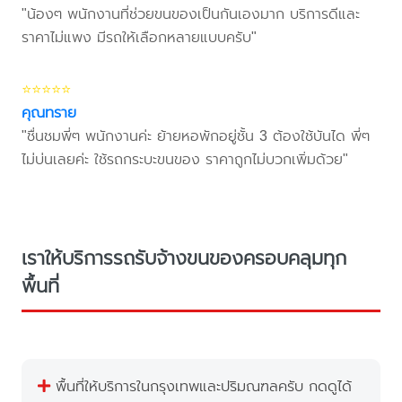
"น้องๆ พนักงานที่ช่วยขนของเป็นกันเองมาก บริการดีและ
ราคาไม่แพง มีรถให้เลือกหลายแบบครับ"
⭐⭐⭐⭐⭐
คุณทราย
"ชื่นชมพี่ๆ พนักงานค่ะ ย้ายหอพักอยู่ชั้น 3 ต้องใช้บันได พี่ๆ
ไม่บ่นเลยค่ะ ใช้รถกระบะขนของ ราคาถูกไม่บวกเพิ่มด้วย"
เราให้บริการรถรับจ้างขนของครอบคลุมทุก
พื้นที่
พื้นที่ให้บริการในกรุงเทพและปริมณฑลครับ กดดูได้