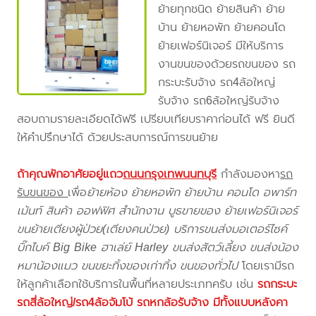
ย้ายทุกชนิด ย้ายสินค้า ย้าย
บ้าน ย้ายหอพัก ย้ายคอนโด
ย้ายเฟอร์นิเจอร์ มีให้บริการ
งานขนของด้วยรถขนของ รถ
กระบะรับจ้าง รถ4ล้อใหญ่
รับจ้าง รถ6ล้อใหญ่รับจ้าง
สอบถามรายละเอียดได้ฟรี เปรียบเทียบราคาก่อนได้ ฟรี ยินดี
ให้คำปรึกษาได้ ด้วยประสบการณ์การขนย้าย
ถ้าคุณพักอาศัยอยู่แถว
ถนนกรุงเทพนนทบุรี
กำลังมองหา
รถ
รับขนของ
เพื่อ
ย้ายห้อง ย้ายหอพัก ย้ายบ้าน คอนโด อพาร์ท
เม้นท์ สินค้า ออฟฟิศ สำนักงาน บูธขายของ ย้ายเฟอร์นิเจอร์
ขนย้ายเตียงผู้ป่วย(เตียงคนป่วย) บริการขนส่งมอเตอร์ไซค์
บิ๊กไบค์ Big Bike ฮาเล่ย์ Harley ขนส่งสัตว์เลี้ยง ขนส่งน้อง
หมาน้องแมว ขนขยะทิ้งของเก่าทิ้ง ขนของทั่วไป
โดยเรามีรถ
ให้ลูกค้าเลือกใช้บริการในพื้นที่หลายประเภทครับ เช่น
รถกระบะ
รถสี่ล้อใหญ่/รถ4ล้อจัมโบ้ รถหกล้อรับจ้าง มีทั้งแบบหลังคา