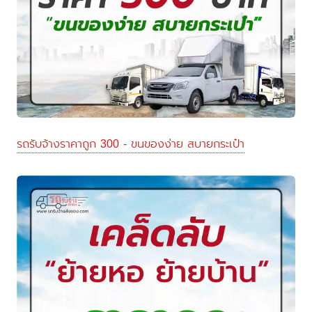
รถรับจ้างราคาถูก 300 - ขนของง่าย สบายกระเป๋า