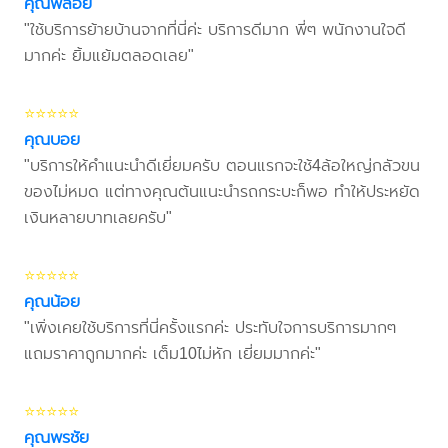
คุณพลอย
"ใช้บริการย้ายบ้านจากที่นี่ค่ะ บริการดีมาก พี่ๆ พนักงานใจดี
มากค่ะ ยิ้มแย้มตลอดเลย"
⭐⭐⭐⭐⭐
คุณบอย
"บริการให้คำแนะนำดีเยี่ยมครับ ตอนแรกจะใช้4ล้อใหญ่กลัวขน
ของไม่หมด แต่ทางคุณต้นแนะนำรถกระบะก็พอ ทำให้ประหยัด
เงินหลายบาทเลยครับ"
⭐⭐⭐⭐⭐
คุณน้อย
"เพิ่งเคยใช้บริการที่นี่ครั้งแรกค่ะ ประทับใจการบริการมากๆ
แถมราคาถูกมากค่ะ เต็ม10ไม่หัก เยี่ยมมากค่ะ"
⭐⭐⭐⭐⭐
คุณพรชัย