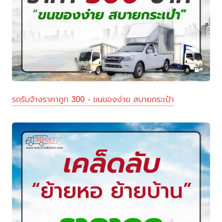
รถรับจ้างราคาถูก 300 - ขนของง่าย สบายกระเป๋า