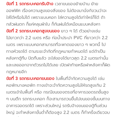
ข้อที่ 1 รถกระบะคอกรับจ้าง
เวลาขนของย้ายบ้าน ย้าย
ออฟฟิศ เรื่องความสูงของสิ่งของ ไม่ต้องมานั่งกังวนว่าจะ
ใส่ได้หรือไม่ได้ เพราะแบบคอก ใส่ความสูงได้เท่าไหร่ก็ได้ ถ้า
กลัวฝนตก ก็แค่คลุมผ้าใบ ก็กันฝนได้เหมือนแบบหลังคา
ข้อที่ 2 รถกระบะคอกสูงขนของ
ยาว ๆ ได้ ตัวอย่างเช่น
ไม้ยาวกว่า 2.2 เมตร หรือ ท่อน้ำประปา PVC ที่ยาวกว่า 2.2
เมตร เพราะแบบคอกสามารถที่จะพาดของยาว ๆ พวกนี้ ไป
ทางหัวรถได้ ตามระยะจำกัดที่กฎหมายกำหนดได้ แต่ถ้าเป็น
หลังคาตู้ทึบ ปิดทึบแล้ว จะใส่ของได้ยาวสุด 2.2 เมตรเท่านั้น
และเลยออกจากตัวรถไม่ได้เลย เปิดฝาท้ายหรือฝาหลังคาก็ผิด
กฎหมายอีก
ข้อที่ 3 รถกระบะคอกขนของ
ในพื้นที่จำกัดความสูงได้ เช่น
หอพักบางหอพัก ทางเข้าจะจำกัดความสูงไม่ให้รถสูงเกิน 2
เมตรเข้าในพื้นที่ หรือ กรณีขนของตรงที่อาคารจอดรถชั้นสูง
ๆ บนตึก รถกระบะคอก ก็จะสามารถวนขึ้นไปขนของชั้นบนทาง
อาคารจอดรถได้ เพราะส่วนใหญ่ รถรับจ้างขนของตู้ทึบส่วน
ใหญ่ จะทำหลังคาขั้นต่ำก็ต้องสูง 2.2 เมตร ก็ทำครั้งเดียวจบ