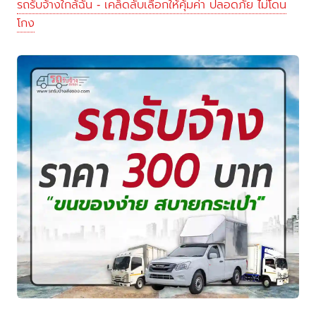
รถรับจ้างใกล้ฉัน - เคล็ดลับเลือกให้คุ้มค่า ปลอดภัย ไม่โดน
โกง