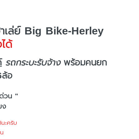
ฮาเล่ย์ Big Bike-Herley
ได้
์
รถกระบะรับจ้าง
พร้อมคนยก
6ล้อ
ด่วน "
โมง
้นะครับ
้น