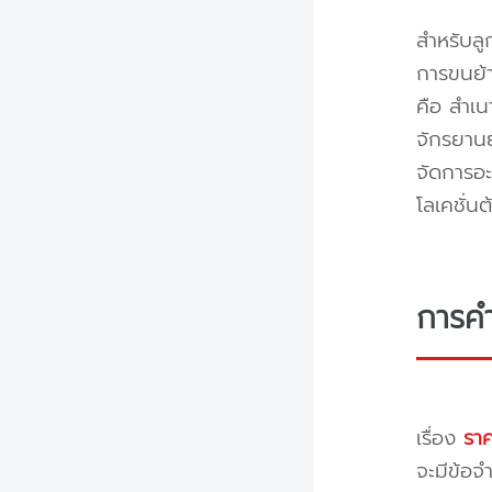
สำหรับลู
การขนย้า
คือ สำเน
จักรยานย
จัดการอะ
โลเคชั่น
การคำ
เรื่อง
ราค
จะมีข้อจำ