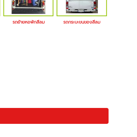
รถย้ายหอพักสีลม
รถกระบะขนของสีลม