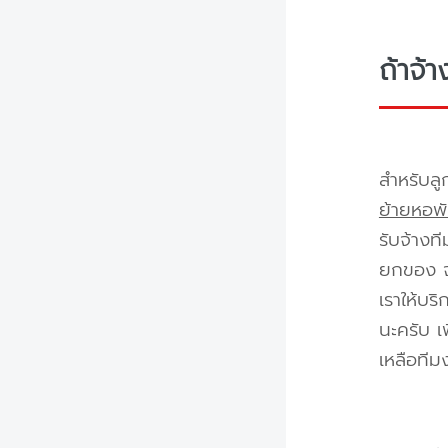
ถ้าจ้
สำหรับลู
ย้ายหอพั
รับจ้างท
ยกของ จา
เราให้บร
นะครับ เ
เหลือทีม