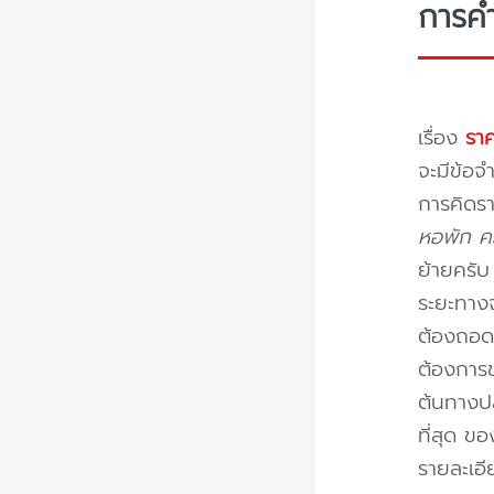
การค
เรื่อง
ราค
จะมีข้อจำ
การคิดรา
หอพัก คอ
ย้ายครั
ระยะทางจ
ต้องถอดป
ต้องการข
ต้นทางปล
ที่สุด ข
รายละเอ