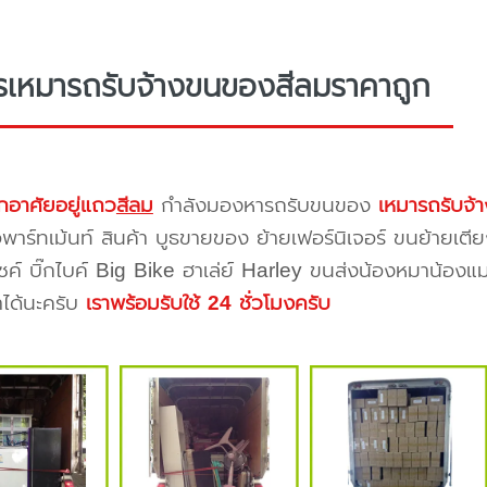
รเหมารถรับจ้างขนของสีลมราคาถูก
กอาศัยอยู่แถว
สีลม
กำลังมองหารถรับขนของ
เหมารถรับจ้
าร์ทเม้นท์ สินค้า บูธขายของ ย้ายเฟอร์นิเจอร์ ขนย้ายเตีย
ซค์ บิ๊กไบค์ Big Bike ฮาเล่ย์ Harley ขนส่งน้องหมาน้องแม
าได้นะครับ
เราพร้อมรับใช้ 24 ชั่วโมงครับ