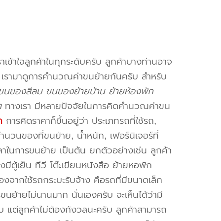
าเข้าใจลูกค้าในทุกระดับครับ ลูกค้าบางท่านอาจ
จ เรามาดูการคำนวณค่าขนย้ายกันครับ สำหรับ
งขนของสีลม ขนของย้ายบ้าน ย้ายห้องพัก
ๆ
ทางเรา มีหลายปัจจัยในการคิดคำนวณค่าขน
ก
การคิดราคาก็ขึ้นอยู่ว่า ประเภทรถที่ใช้รถ,
วนของที่ขนย้าย, น้ำหนัก, เฟอร์นิเจอร์ที่
วลาในการขนย้าย เป็นต้น ยกตัวอย่างเช่น ลูกค้า
ตู้เย็น ทีวี โต๊ะเขียนหนังสือ ย้ายหอพัก
องจากใช้รถกระบะรับจ้าง คือรถที่มีขนาดเล็ก
รขนย้ายไม่นานมาก นั่นเองครับ จะเห็นได้ว่ามี
ับ แต่ลูกค้าไม่ต้องกังวลนะครับ ลูกค้าสามารถ