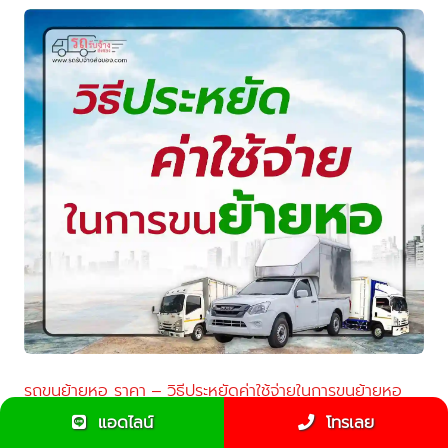
รถขนย้ายหอ ราคา – วิธีประหยัดค่าใช้จ่ายในการขนย้ายหอ
แอดไลน์
โทรเลย