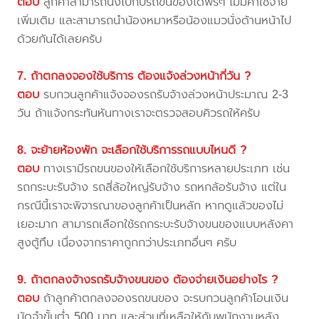
ตอบ
ลูกค้าสามารถนั่งไปกับรถขนของได้ฟรีๆ ไม่มีค่าใช้จ่าย
เพิ่มเติม และสามารถนำน้องหมาหรือน้องแมวนั่งด้านหน้าไป
ด้วยกันได้เลยครับ
7. ถ้าตกลงจองใช้บริการ ต้องแจ้งล่วงหน้ากี่วัน ?
ตอบ
รบกวนลูกค้าแจ้งจองรถรับจ้างล่วงหน้าประมาณ 2-3
วัน ถ้าแจ้งกระทันหันทางเราจะตรวจสอบคิวรถให้ครับ
8. จะย้ายห้องพัก จะเลือกใช้บริการรถแบบไหนดี ?
ตอบ
ทางเรามีรถขนของให้เลือกใช้บริการหลายประเภท เช่น
รถกระบะรับจ้าง รถสี่ล้อใหญ่รับจ้าง รถหกล้อรับจ้าง แต่ใน
กรณีนี้เราจะพิจารณาของลูกค้าเป็นหลัก หากดูแล้วของไม่
เยอะมาก สามารถเลือกใช้รถกระบะรับจ้างขนของแบบหลังคา
สูงตู้ทึบ เนื่องจากราคาถูกกว่าประเภทอื่นๆ ครับ
9. ถ้าตกลงจ้างรถรับจ้างขนของ ต้องจ่ายเงินอย่างไร ?
ตอบ
ถ้าลูกค้าตกลงจองรถขนของ จะรบกวนลูกค้าโอนเงิน
มัดจำขั้นต่ำ 500 บาท และส่วนที่เหลือให้กับพนักงานหลัง