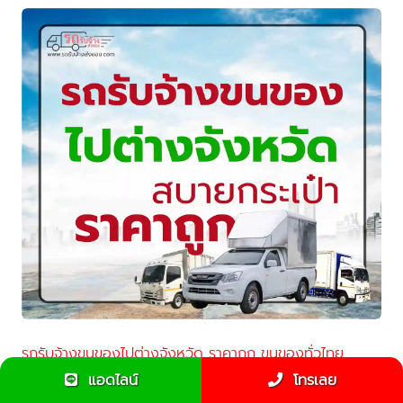
รถรับจ้างขนของไปต่างจังหวัด ราคาถูก ขนของทั่วไทย
สะดวก ปลอดภัย
แอดไลน์
โทรเลย